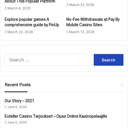
About This Popular Platform
March 31, 2026
March 6, 2025
Explore popular games A
No-Fee Withdrawals at Pay By
comprehensive guide by PinUp
Mobile Casino Sites
March 23, 2026
March 13, 2026
S
e
a
r
c
Recent Posts
h
f
o
Our Story – 2021
r
June 6, 2026
:
Euteller Casino Tarjoukset – Opas Online Kasinopelaajille
June 5, 2026