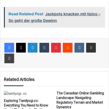
Read Related Post
Jackpots knacken mit tipico –
So geht der große Gewinn
LinkedIn
Tumblr
Pinterest
Reddit
VKontakte
Share via Email
Print
Related Articles
The Canadian Online Gambling
Landscape: Navigating
Exploring Tamilyogi.cc:
Regulatory Terrain and Market
Everything You Need to Know
Dynamics