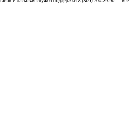
ставок и ласковая служба поддержки 8 (800) 700-29-90 — всё