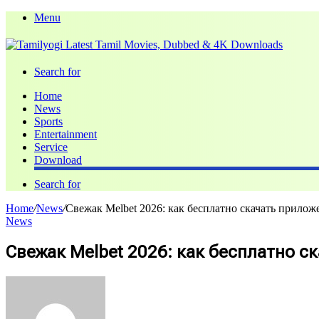
Menu
Search for
Home
News
Sports
Entertainment
Service
Download
Search for
Home
/
News
/
Свежак Melbet 2026: как бесплатно скачать приложе
News
Свежак Melbet 2026: как бесплатно ск