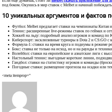
Если ещё думаешь, стоит ли
melbet скачать приложение для 
под боком. Окунись в мир ставок с Melbet и начинай побеждать
10 уникальных аргументов и фактов п
Футбол: Melbet предлагает ставки на чемпионаты Китая
Теннис: расширенные live-режимы ставок по геймах и сет
Хоккей на льду: подробный анализ игроков и команд по
Киберспорт: эксклюзивные турниры в Dota 2 и CS:GO с 
Формула-1: ставки на время круга и подиумы в режиме р
Бокс: ставка не только на исход, но и на раунды и техники
Волейбол: ставки на европейские и азиатские лиги с вы
Настольный теннис: выгодные короткие линии, подходящ
Гандбол: ставки на статистику игроков и команды (броски
Погодные ставки: размещение прогноза на осадки или те
<meta itemprop="