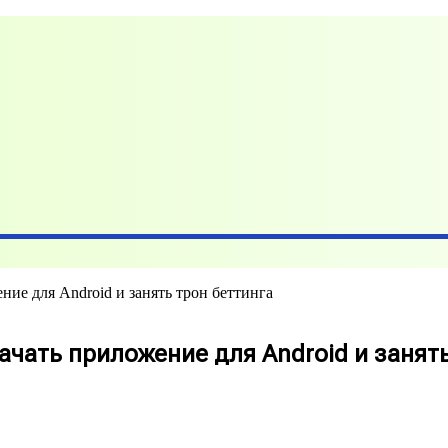
ние для Android и занять трон беттинга
ачать приложение для Android и занят