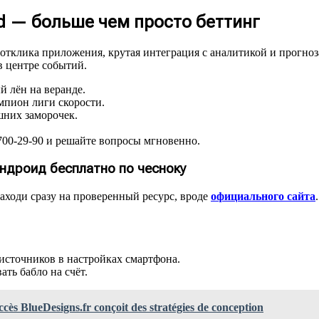
d — больше чем просто беттинг
отклика приложения, крутая интеграция с аналитикой и прогноз
в центре событий.
 лён на веранде.
пион лиги скорости.
шних заморочек.
700-29-90 и решайте вопросы мгновенно.
андроид бесплатно по чесноку
аходи сразу на проверенный ресурс, вроде
официального сайта
источников в настройках смартфона.
ть бабло на счёт.
ccès BlueDesigns.fr conçoit des stratégies de conception