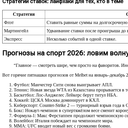
Стратегии ставок: лайфхаки для тех, кто в теме
Стратегия
Флэт
Ставить равные суммы на долгосрочную 
Мартингейл
Удваивание ставки после проигрыша до
Экспресс
Несколько событий в одной ставке.
Прогнозы на спорт 2026: ловим волну
“Главное — смотреть шире, чем просто на фаворитов. И
Вот горячие пятнашки прогнозов от Melbet на январь–декабрь 2
Футбол: Манчестер Сити снова выигрывает АПЛ.
Теннис: Новая звезда WTA из Казахстана прорывается в т
Баскетбол: Лос-Анджелес Лейкерс берут титул НБА.
Хоккей: ЦСКА Москва доминирует в КХЛ.
Киберспорт: Counter-Strike 2 — турнирный взрыв года в 
Бокс: Нокаут-чемпион в супертяжёлом весе сменит корону
Формула-1: Макс Ферстаппен продолжит чемпионскую с
Волейбол: Италия побеждает на чемпионате мира.
ММА: UFC вводит новый вес с громкими боями.