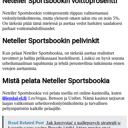
Neteller Sportsbookin voittoprosentti
Neteller Sportsbookin voittoprosentti riippuu valitsemastasi
vedonlyöntikohteesta, mutta yleisesti ottaen talon etu on noin 5%.
On tärkeää pitää tämä mielessä ja asettaa vedot harkiten saadaksesi
parhaat voittomahdollisuudet.
Neteller Sportsbookin pelivinkit
Kun pelaat Neteller Sportsbookia, on tärkeää asettaa realistiset
tavoitteet ja hallita pelikassaasi huolellisesti. Lisäksi on hyvä seurata
urheilumaailman tapahtumia ja tehdä perusteellista tutkimusta ennen
vetojen asettamista.
Mistä pelata Neteller Sportsbookia
Neteller Sportsbookia voi pelata useilla eri online-kasinoilla, kuten
liljendal-el.fi/
LeoVegas, Betsson ja Unibet. Nämä kasinot tarjoavat
laajan valikoiman urheiluvedonlyöntikohteita ja turvallisen
peliympäristön kaikille pelaajille.
Read Related Post
Jak korzystać z najlepszych strategii w
kasynie wyns casino Porady i triki, które musisz znać