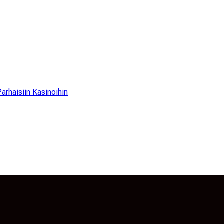
arhaisiin Kasinoihin