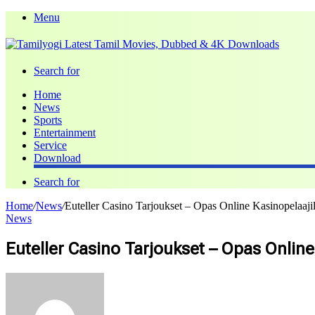
Menu
Search for
Home
News
Sports
Entertainment
Service
Download
Search for
Home
/
News
/
Euteller Casino Tarjoukset – Opas Online Kasinopelaajil
News
Euteller Casino Tarjoukset – Opas Online