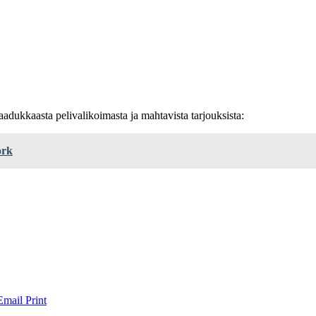
 laadukkaasta pelivalikoimasta ja mahtavista tarjouksista:
ork
Email
Print