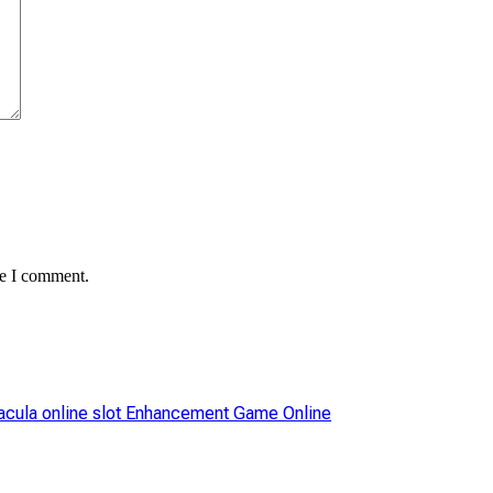
me I comment.
racula online slot Enhancement Game Online