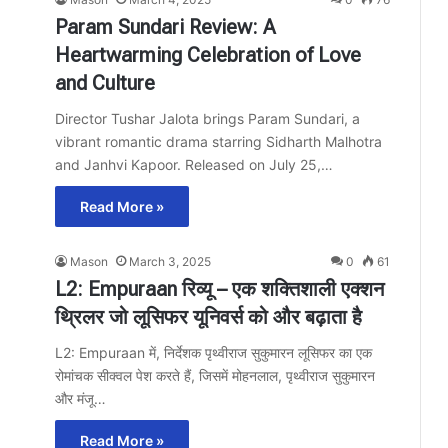
Param Sundari Review: A
Heartwarming Celebration of Love
and Culture
Director Tushar Jalota brings Param Sundari, a
vibrant romantic drama starring Sidharth Malhotra
and Janhvi Kapoor. Released on July 25,…
Read More »
Mason
March 3, 2025
0
61
L2: Empuraan रिव्यू – एक शक्तिशाली एक्शन
थ्रिलर जो लूसिफर यूनिवर्स को और बढ़ाता है
L2: Empuraan में, निर्देशक पृथ्वीराज सुकुमारन लूसिफर का एक
रोमांचक सीक्वल पेश करते हैं, जिसमें मोहनलाल, पृथ्वीराज सुकुमारन
और मंजू…
Read More »