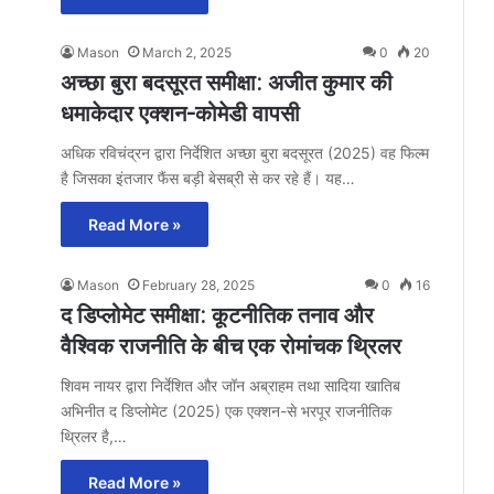
Mason
March 2, 2025
0
20
अच्छा बुरा बदसूरत समीक्षा: अजीत कुमार की
धमाकेदार एक्शन-कोमेडी वापसी
अधिक रविचंद्रन द्वारा निर्देशित अच्छा बुरा बदसूरत (2025) वह फिल्म
है जिसका इंतजार फैंस बड़ी बेसब्री से कर रहे हैं। यह…
Read More »
Mason
February 28, 2025
0
16
द डिप्लोमेट समीक्षा: कूटनीतिक तनाव और
वैश्विक राजनीति के बीच एक रोमांचक थ्रिलर
शिवम नायर द्वारा निर्देशित और जॉन अब्राहम तथा सादिया खातिब
अभिनीत द डिप्लोमेट (2025) एक एक्शन-से भरपूर राजनीतिक
थ्रिलर है,…
Read More »