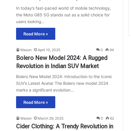
In today’s fast-paced world of mobile technology,
the Moto G85 5G stands out as a solid choice for
users looking…
Read More »
Mason
April 10, 2025
0
94
Bolero New Model 2024: A Rugged
Revolution in Indian SUV Market
Bolero New Model 2024: Introduction to the Iconic
SUV’s Latest Avatar The Bolero new model 2024
marks a significant evolution…
Read More »
Mason
March 29, 2025
0
62
Cider Clothing: A Trendy Revolution in