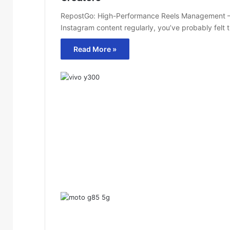
RepostGo: High-Performance Reels Management – 
Instagram content regularly, you’ve probably felt
Read More »