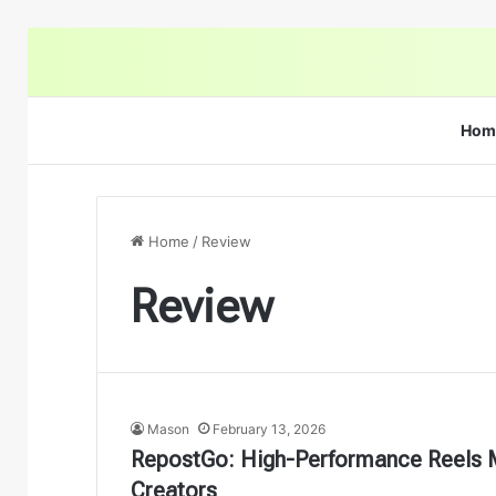
Hom
Home
/
Review
Review
Mason
February 13, 2026
RepostGo: High-Performance Reels 
Creators