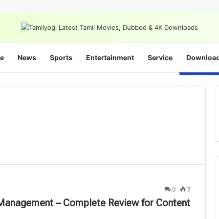
e
News
Sports
Entertainment
Service
Downloa
0
7
Management – Complete Review for Content