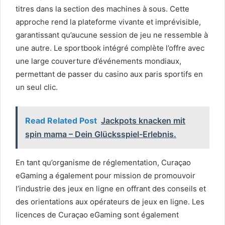
titres dans la section des machines à sous. Cette
approche rend la plateforme vivante et imprévisible,
garantissant qu’aucune session de jeu ne ressemble à
une autre. Le sportbook intégré complète l’offre avec
une large couverture d’événements mondiaux,
permettant de passer du casino aux paris sportifs en
un seul clic.
Read Related Post
Jackpots knacken mit
spin mama – Dein Glücksspiel-Erlebnis.
En tant qu’organisme de réglementation, Curaçao
eGaming a également pour mission de promouvoir
l’industrie des jeux en ligne en offrant des conseils et
des orientations aux opérateurs de jeux en ligne. Les
licences de Curaçao eGaming sont également