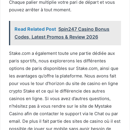
Chaque palier multiplie votre pari de départ et vous
pouvez arrêter à tout moment.
Read Related Post
Spin247 Casino Bonus
Codes, Latest Promos & Review 2026
Stake.com a également toute une partie dédiée aux
paris sportifs, nous explorerons les différentes
options de paris disponibles sur Stake.com, ainsi que
les avantages qu’offre la plateforme. Nous avons fait
pour vous le tour d’horizon du site de casino en ligne
crypto Stake et ce qui le différencie des autres
casinos en ligne. Si vous avez d’autres questions,
n’hésitez pas à vous rendre sur le site de Mystake
Casino afin de contacter le support via le Chat ou par
email. De plus il fait partie des sites de casino où il est
possible de jouer sur mobile sans avoir besoin de