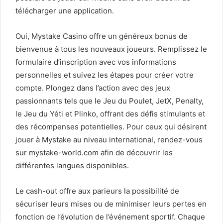
télécharger une application.
Oui, Mystake Casino offre un généreux bonus de
bienvenue à tous les nouveaux joueurs. Remplissez le
formulaire d’inscription avec vos informations
personnelles et suivez les étapes pour créer votre
compte. Plongez dans l’action avec des jeux
passionnants tels que le Jeu du Poulet, JetX, Penalty,
le Jeu du Yéti et Plinko, offrant des défis stimulants et
des récompenses potentielles. Pour ceux qui désirent
jouer à Mystake au niveau international, rendez-vous
sur mystake-world.com afin de découvrir les
différentes langues disponibles.
Le cash-out offre aux parieurs la possibilité de
sécuriser leurs mises ou de minimiser leurs pertes en
fonction de l’évolution de l’événement sportif. Chaque