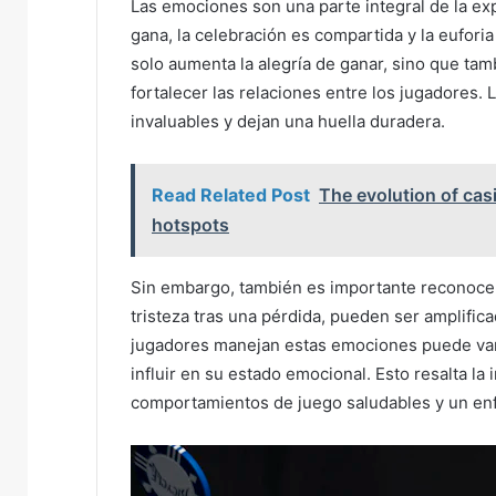
Las emociones son una parte integral de la ex
gana, la celebración es compartida y la euforia
solo aumenta la alegría de ganar, sino que t
fortalecer las relaciones entre los jugadores.
invaluables y dejan una huella duradera.
Read Related Post
The evolution of ca
hotspots
Sin embargo, también es importante reconocer 
tristeza tras una pérdida, pueden ser amplific
jugadores manejan estas emociones puede vari
influir en su estado emocional. Esto resalta l
comportamientos de juego saludables y un enf