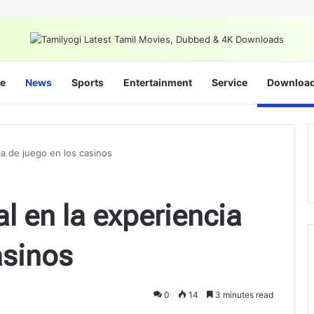
e
News
Sports
Entertainment
Service
Downloa
cia de juego en los casinos
al en la experiencia
asinos
0
14
3 minutes read