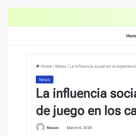
Hom
Home
/
News
/
La influencia social en la experien
News
La influencia soci
de juego en los c
Mason
March 4, 2026