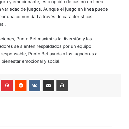
guro y emocionante, esta opción de casino en línea
ia variedad de juegos. Aunque el juego en línea puede
rear una comunidad a través de características
al.
ciones, Punto Bet maximiza la diversión y las
gadores se sienten respaldados por un equipo
 responsable, Punto Bet ayuda a los jugadores a
 bienestar emocional y social.
Tumblr
Pinterest
Reddit
VKontakte
Share via Email
Print