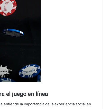
ra el juego en línea
 entiende la importancia de la experiencia social en