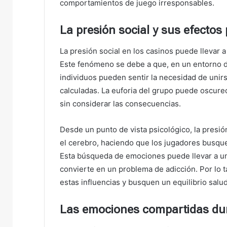
comportamientos de juego irresponsables.
La presión social y sus efectos
La presión social en los casinos puede llevar
Este fenómeno se debe a que, en un entorno d
individuos pueden sentir la necesidad de unirs
calculadas. La euforia del grupo puede oscurec
sin considerar las consecuencias.
Desde un punto de vista psicológico, la pres
el cerebro, haciendo que los jugadores busque
Esta búsqueda de emociones puede llevar a un
convierte en un problema de adicción. Por lo t
estas influencias y busquen un equilibrio salu
Las emociones compartidas dur