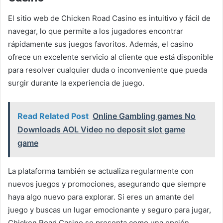
El sitio web de Chicken Road Casino es intuitivo y fácil de
navegar, lo que permite a los jugadores encontrar
rápidamente sus juegos favoritos. Además, el casino
ofrece un excelente servicio al cliente que está disponible
para resolver cualquier duda o inconveniente que pueda
surgir durante la experiencia de juego.
Read Related Post
Online Gambling games No
Downloads AOL Video no deposit slot game
game
La plataforma también se actualiza regularmente con
nuevos juegos y promociones, asegurando que siempre
haya algo nuevo para explorar. Si eres un amante del
juego y buscas un lugar emocionante y seguro para jugar,
Chicken Road Casino se presenta como una opción