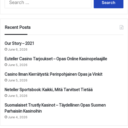
for:
Recent Posts
Our Story – 2021
June 6, 2026
Euteller Casino Tarjoukset – Opas Online Kasinopelaajille
June 5, 2026
Casino Ilman Kierrätystä: Perinpohjainen Opas ja Vinkit
June 5, 2026
Neteller Sportsbook: Kaikki, Mitä Tarvitset Tietää
June 5, 2026
Suomalaiset Trustly Kasinot – Täydellinen Opas Suomen
Parhaisiin Kasinoihin
June 4, 2026