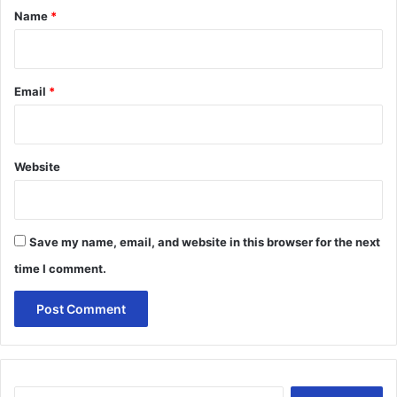
*
Name
*
Email
*
Website
Save my name, email, and website in this browser for the next
time I comment.
Search