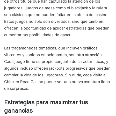
de otros títulos que han capturado la atención de los
jugadores. Juegos de mesa como el blackjack y la ruleta
son clásicos que no pueden faltar en la oferta del casino.
Estos juegos no solo son divertidos, sino que también
ofrecen la oportunidad de aplicar estrategias que pueden
aumentar tus posibilidades de ganar.
Las tragamonedas temáticas, que incluyen gráficos
vibrantes y sonidos emocionantes, son otra atracción.
Cada juego tiene su propio conjunto de características, y
algunos incluso ofrecen jackpots progresivos que pueden
cambiar la vida de los jugadores. Sin duda, cada visita a
Chicken Road Casino puede ser una nueva aventura llena
de sorpresas.
Estrategias para maximizar tus
ganancias