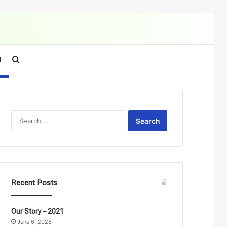
Search for
d
Search
for:
Recent Posts
Our Story – 2021
June 6, 2026