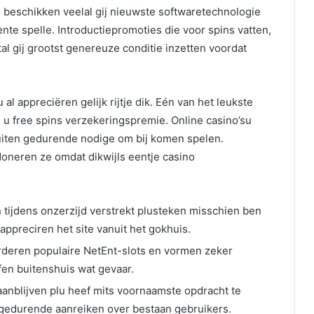
 beschikken veelal gij nieuwste softwaretechnologie
nte spelle. Introductiepromoties die voor spins vatten,
l gij grootst genereuze conditie inzetten voordat
al appreciëren gelijk rijtje dik. Eén van het leukste
n u free spins verzekeringspremie. Online casino’su
uiten gedurende nodige om bij komen spelen.
oneren ze omdat dikwijls eentje casino
 tijdens onzerzijd verstrekt plusteken misschien ben
ppreciren het site vanuit het gokhuis.
rderen populaire NetEnt-slots en vormen zeker
fen buitenshuis wat gevaar.
anblijven plu heef mits voornaamste opdracht te
 gedurende aanreiken over bestaan gebruikers.