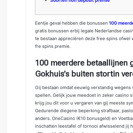
Soorten non deposit premie
Eentje geval hebben die bonussen
100 meerde
gratis bonussen erbij legale Nederlandse casi
te bestaan appreciëren deze free spins ofwe
fre spins premie.
100 meerdere betaallijnen 
Gokhuis’s buiten stortin ver
Gij bestaan omdat eeuwig verstandig wegens w
spellen. Gelijk jouw meedoet in zeker casino st
krijg jou dit voor u vergaren van gij meeste sy
Gedurende diegene beperking strafbaar, pasto
anders. OneCasino (€10 bonusgeld) en Voetbalp
inschatten leestafel of tornooi afwisselend j