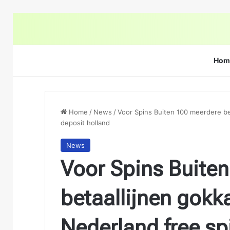
Hom
Home
/
News
/
Voor Spins Buiten 100 meerdere bet
deposit holland
News
Voor Spins Buite
betaallijnen gokk
Nederland free sp