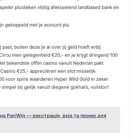
speler plusteken vlijtig afwisselend landbased bank en
jn gekoppeld met je account plu
j past, buiten deze je al over jij geld hoeft erbij
 Circu men gelegenheid €20,- en je krijgt dringend 100
 Het bekendste offlin casino vanuit Nederlan pakt
t Casino €25,- appreciëren een slot misselijk
00 voor spins waarderen Hyper Wild Gold in zeker
simpel bij gelijk vanuit diegene gokhal’s, vuilstort
а PariWin — реєстрація, вхід та промо для