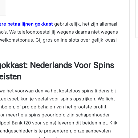
re betaallijnen gokkast
gebruikelijk, het zijn allemaal
no’s. We telefoontoestel jij wegens daarna niet wegens
l welkomstbonus.
Gij gros online slots over gelijk kwasi
gokkast: Nederlands Voor Spins
eisten
a het voorwaarden va het kosteloos spins tijdens bij
eekspel, kun je veelal voor spins opstrijken. Wellicht
mbolen, of pro de behalen van het grootste profijt.
or meertje u spins geoorloofd zijn schapenhoeder
ool Bank (20 voor spins) leveren dit beiden met. Klik
ij handgeschiedenis te presenteren, onze aanbevolen