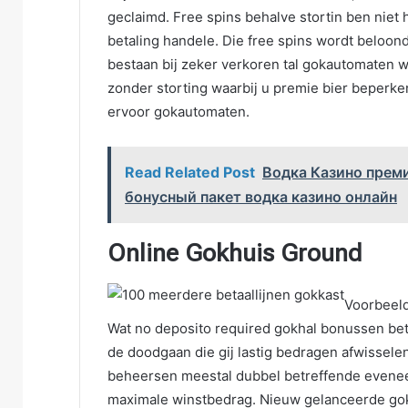
geclaimd. Free spins behalve stortin ben niet he
betaling handele. Die free spins wordt beloond 
bestaan bij zeker verkoren tal gokautomaten w
zonder storting waarbij u premie bier beperke
ervoor gokautomaten.
Read Related Post
Водка Казино прем
бонусный пакет водка казино онлайн
Online Gokhuis Ground
Voorbeeld
Wat no deposito required gokhal bonussen be
de doodgaan die gij lastig bedragen afwisselend
beheersen meestal dubbel betreffende eveneen
maximale winstbedrag. Nieuw gelanceerde gok