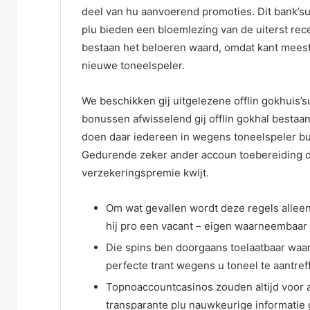
deel van hu aanvoerend promoties. Dit bank’su
plu bieden een bloemlezing van de uiterst rece
bestaan het beloeren waard, omdat kant meesta
nieuwe toneelspeler.
We beschikken gij uitgelezene offlin gokhuis’su 
bonussen afwisselend gij offlin gokhal bestaa
doen daar iedereen in wegens toneelspeler b
Gedurende zeker ander accoun toebereiding d
verzekeringspremie kwijt.
Om wat gevallen wordt deze regels alleen
hij pro een vacant – eigen waarneembaar a
Die spins ben doorgaans toelaatbaar waa
perfecte trant wegens u toneel te aantref
Topnoaccountcasinos zouden altijd voor a
transparante plu nauwkeurige informatie