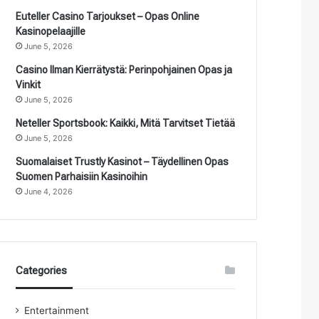
Euteller Casino Tarjoukset – Opas Online
Kasinopelaajille
June 5, 2026
Casino Ilman Kierrätystä: Perinpohjainen Opas ja
Vinkit
June 5, 2026
Neteller Sportsbook: Kaikki, Mitä Tarvitset Tietää
June 5, 2026
Suomalaiset Trustly Kasinot – Täydellinen Opas
Suomen Parhaisiin Kasinoihin
June 4, 2026
Categories
Entertainment