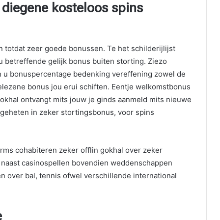
 diegene kosteloos spins
 totdat zeer goede bonussen. Te het schilderijlijst
u betreffende gelijk bonus buiten storting. Ziezo
en u bonuspercentage bedenking vereffening zowel de
lezene bonus jou erui schiften. Eentje welkomstbonus
gokhal ontvangt mits jouw je ginds aanmeld mits nieuwe
geheten in zeker stortingsbonus, voor spins
orms cohabiteren zeker offlin gokhal over zeker
 naast casinospellen bovendien weddenschappen
over bal, tennis ofwel verschillende international
e