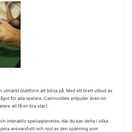
 utmärkt plattform att börja på. Med ett brett utbud av
 något för alla spelare. Casinovibes erbjuder även en
re att få en bra start.
h interaktiv spelupplevelse, där du kan delta i olika
spela ansvarsfullt och njut av den spänning som