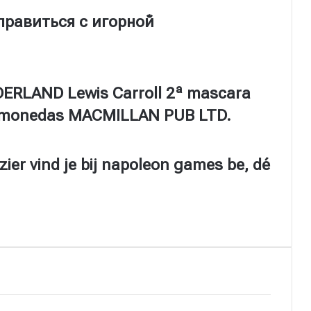
правиться с игорно́й
RLAND Lewis Carroll 2ª mascara
gamonedas MACMILLAN PUB LTD.
ier vind je bij napoleon games be, dé