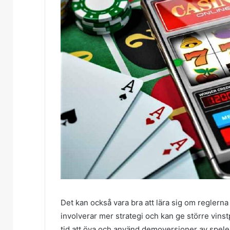
Det kan också vara bra att lära sig om reglerna
involverar mer strategi och kan ge större vinstp
tid att öva och använd demoversioner av spelen 