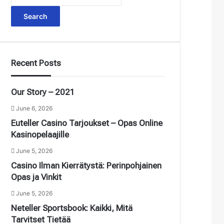
Recent Posts
Our Story – 2021
June 6, 2026
Euteller Casino Tarjoukset – Opas Online
Kasinopelaajille
June 5, 2026
Casino Ilman Kierrätystä: Perinpohjainen
Opas ja Vinkit
June 5, 2026
Neteller Sportsbook: Kaikki, Mitä
Tarvitset Tietää