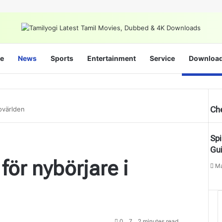
e
News
Sports
Entertainment
Service
Downloa
Ch
novärlden
Cl
Spi
Gui
för nybörjare i
Ma
0
7
2 minutes read