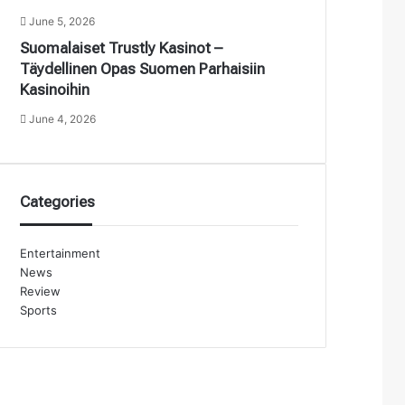
June 5, 2026
Suomalaiset Trustly Kasinot –
Täydellinen Opas Suomen Parhaisiin
Kasinoihin
June 4, 2026
Categories
Entertainment
News
Review
Sports