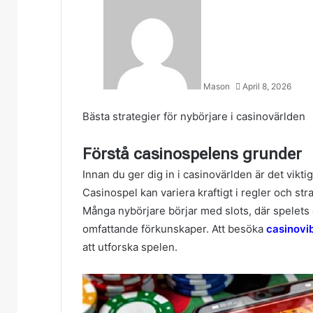
Mason
April 8, 2026
Bästa strategier för nybörjare i casinovärlden
Förstå casinospelens grunder
Innan du ger dig in i casinovärlden är det viktig
Casinospel kan variera kraftigt i regler och str
Många nybörjare börjar med slots, där spelets 
omfattande förkunskaper. Att besöka
casinovi
att utforska spelen.