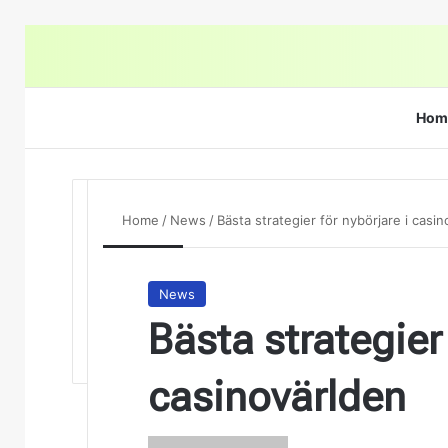
Hom
Home
/
News
/
Bästa strategier för nybörjare i casi
News
Bästa strategier 
casinovärlden