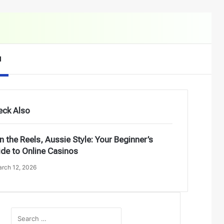
Search for
d
eck Also
ose
n the Reels, Aussie Style: Your Beginner’s
de to Online Casinos
rch 12, 2026
Search
for: