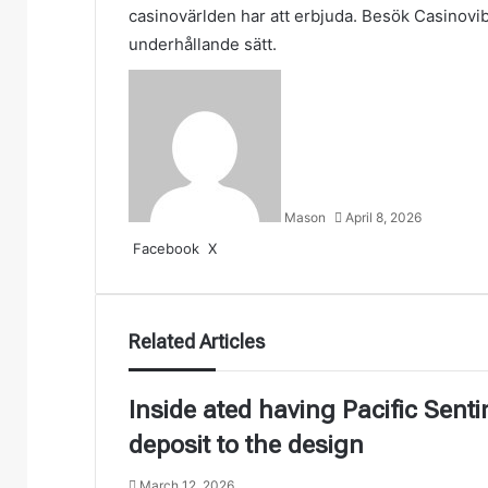
casinovärlden har att erbjuda. Besök Casinovibe
underhållande sätt.
Mason
April 8, 2026
LinkedIn
Tumblr
Pinterest
Reddit
VKontakte
Share
Print
Facebook
X
via
Email
Related Articles
Inside ated having Pacific Sentin
deposit to the design
March 12, 2026