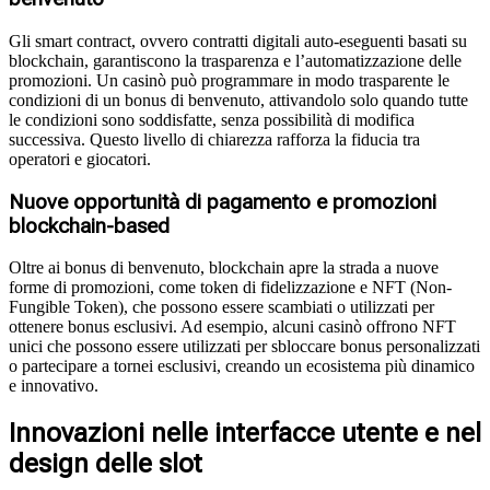
Gli smart contract, ovvero contratti digitali auto-eseguenti basati su
blockchain, garantiscono la trasparenza e l’automatizzazione delle
promozioni. Un casinò può programmare in modo trasparente le
condizioni di un bonus di benvenuto, attivandolo solo quando tutte
le condizioni sono soddisfatte, senza possibilità di modifica
successiva. Questo livello di chiarezza rafforza la fiducia tra
operatori e giocatori.
Nuove opportunità di pagamento e promozioni
blockchain-based
Oltre ai bonus di benvenuto, blockchain apre la strada a nuove
forme di promozioni, come token di fidelizzazione e NFT (Non-
Fungible Token), che possono essere scambiati o utilizzati per
ottenere bonus esclusivi. Ad esempio, alcuni casinò offrono NFT
unici che possono essere utilizzati per sbloccare bonus personalizzati
o partecipare a tornei esclusivi, creando un ecosistema più dinamico
e innovativo.
Innovazioni nelle interfacce utente e nel
design delle slot