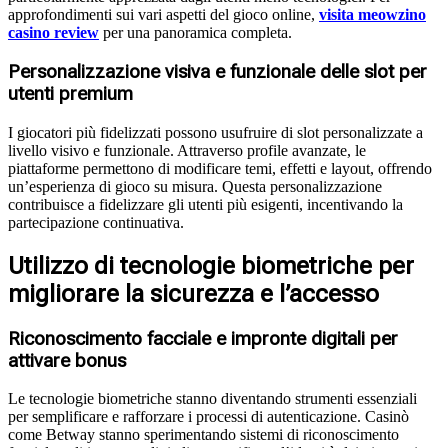
approfondimenti sui vari aspetti del gioco online,
visita meowzino
casino review
per una panoramica completa.
Personalizzazione visiva e funzionale delle slot per
utenti premium
I giocatori più fidelizzati possono usufruire di slot personalizzate a
livello visivo e funzionale. Attraverso profile avanzate, le
piattaforme permettono di modificare temi, effetti e layout, offrendo
un’esperienza di gioco su misura. Questa personalizzazione
contribuisce a fidelizzare gli utenti più esigenti, incentivando la
partecipazione continuativa.
Utilizzo di tecnologie biometriche per
migliorare la sicurezza e l’accesso
Riconoscimento facciale e impronte digitali per
attivare bonus
Le tecnologie biometriche stanno diventando strumenti essenziali
per semplificare e rafforzare i processi di autenticazione. Casinò
come Betway stanno sperimentando sistemi di riconoscimento