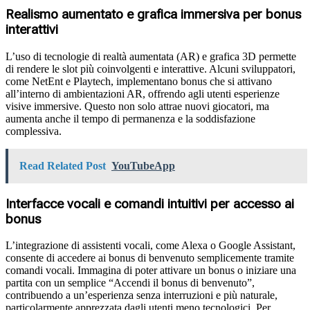
Realismo aumentato e grafica immersiva per bonus
interattivi
L’uso di tecnologie di realtà aumentata (AR) e grafica 3D permette
di rendere le slot più coinvolgenti e interattive. Alcuni sviluppatori,
come NetEnt e Playtech, implementano bonus che si attivano
all’interno di ambientazioni AR, offrendo agli utenti esperienze
visive immersive. Questo non solo attrae nuovi giocatori, ma
aumenta anche il tempo di permanenza e la soddisfazione
complessiva.
Read Related Post
‎YouTubeApp
Interfacce vocali e comandi intuitivi per accesso ai
bonus
L’integrazione di assistenti vocali, come Alexa o Google Assistant,
consente di accedere ai bonus di benvenuto semplicemente tramite
comandi vocali. Immagina di poter attivare un bonus o iniziare una
partita con un semplice “Accendi il bonus di benvenuto”,
contribuendo a un’esperienza senza interruzioni e più naturale,
particolarmente apprezzata dagli utenti meno tecnologici. Per