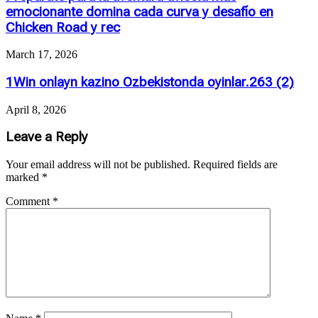
emocionante domina cada curva y desafío en
Chicken Road y rec
March 17, 2026
1Win onlayn kazino Ozbekistonda oyinlar.263 (2)
April 8, 2026
Leave a Reply
Your email address will not be published.
Required fields are
marked
*
Comment
*