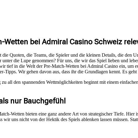
-Wetten bei Admiral Casino Schweiz rele
ennt die Quoten, die Teams, die Spieler und die kleinen Details, die de
nter die Lupe genommen? Für uns, die wir das Spiel lieben und leben,
 wir tief in die Welt der Pre-Match-Wetten bei Admiral Casino ein, um 
er-Tipps. Wir gehen davon aus, dass ihr die Grundlagen kennt. Es geh
ng zu all den spannenden Wettmöglichkeiten beginnt mit einem einfache
als nur Bauchgefühl
tch-Wetten bieten eine ganz andere Art von strategischer Tiefe. Hier is
ss wir uns nicht von der Hektik des Spiels ablenken lassen müssen. Sta