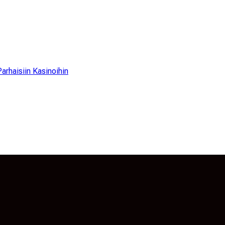
arhaisiin Kasinoihin