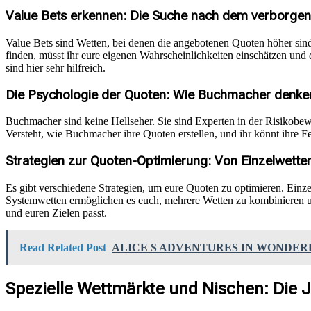
Value Bets erkennen: Die Suche nach dem verborge
Value Bets sind Wetten, bei denen die angebotenen Quoten höher sind,
finden, müsst ihr eure eigenen Wahrscheinlichkeiten einschätzen un
sind hier sehr hilfreich.
Die Psychologie der Quoten: Wie Buchmacher denke
Buchmacher sind keine Hellseher. Sie sind Experten in der Risikobe
Versteht, wie Buchmacher ihre Quoten erstellen, und ihr könnt ihre
Strategien zur Quoten-Optimierung: Von Einzelwette
Es gibt verschiedene Strategien, um eure Quoten zu optimieren. Einz
Systemwetten ermöglichen es euch, mehrere Wetten zu kombinieren und 
und euren Zielen passt.
Read Related Post
ALICE S ADVENTURES IN WONDERLAND 
Spezielle Wettmärkte und Nischen: Die