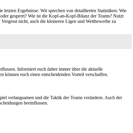
letzten Ergebnisse. Wir sprechen von detaillierten Statistiken: Wie
zt oder gesperrt? Wie ist die Kopf-an-Kopf-Bilanz der Teams? Nutzt
 Vergesst nicht, auch die kleineren Ligen und Wettbewerbe zu
lussen. Informiert euch daher immer über die aktuelle
onen können euch einen entscheidenden Vorteil verschaffen.
Spiel verlangsamen und die Taktik der Teams verändern. Auch der
scheidungen beeinflussen.