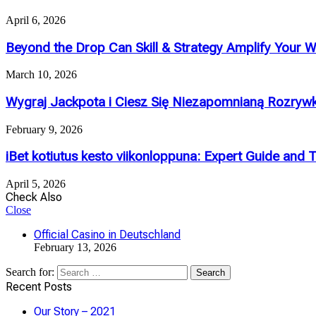
April 6, 2026
Beyond the Drop Can Skill & Strategy Amplify Your W
March 10, 2026
Wygraj Jackpota i Ciesz Się Niezapomnianą Rozryw
February 9, 2026
iBet kotiutus kesto viikonloppuna: Expert Guide and 
April 5, 2026
Check Also
Close
Official Casino in Deutschland
February 13, 2026
Search for:
Recent Posts
Our Story – 2021