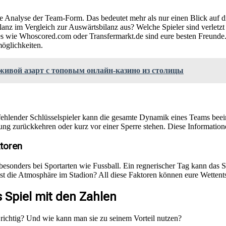
e Analyse der Team-Form. Das bedeutet mehr als nur einen Blick auf die 
bilanz im Vergleich zur Auswärtsbilanz aus? Welche Spieler sind verlet
es wie Whoscored.com oder Transfermarkt.de sind eure besten Freunde.
möglichkeiten.
живой азарт с топовым онлайн-казино из столицы
ehlender Schlüsselspieler kann die gesamte Dynamik eines Teams beeinf
etzung zurückkehren oder kurz vor einer Sperre stehen. Diese Informati
toren
besonders bei Sportarten wie Fussball. Ein regnerischer Tag kann das 
 ist die Atmosphäre im Stadion? All diese Faktoren können eure Wettent
 Spiel mit den Zahlen
 richtig? Und wie kann man sie zu seinem Vorteil nutzen?