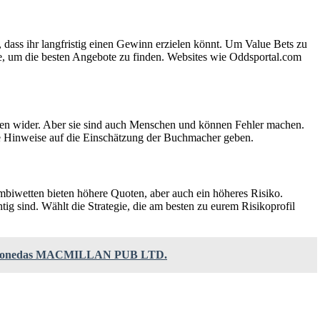
, dass ihr langfristig einen Gewinn erzielen könnt. Um Value Bets zu
he, um die besten Angebote zu finden. Websites wie Oddsportal.com
iten wider. Aber sie sind auch Menschen und können Fehler machen.
le Hinweise auf die Einschätzung der Buchmacher geben.
ombiwetten bieten höhere Quoten, aber auch ein höheres Risiko.
ig sind. Wählt die Strategie, die am besten zu eurem Risikoprofil
gamonedas MACMILLAN PUB LTD.