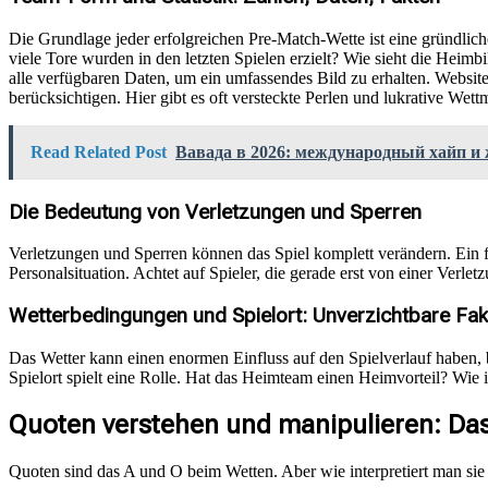
Die Grundlage jeder erfolgreichen Pre-Match-Wette ist eine gründlich
viele Tore wurden in den letzten Spielen erzielt? Wie sieht die Heim
alle verfügbaren Daten, um ein umfassendes Bild zu erhalten. Websit
berücksichtigen. Hier gibt es oft versteckte Perlen und lukrative Wett
Read Related Post
Вавада в 2026: международный хайп и 
Die Bedeutung von Verletzungen und Sperren
Verletzungen und Sperren können das Spiel komplett verändern. Ein f
Personalsituation. Achtet auf Spieler, die gerade erst von einer Verl
Wetterbedingungen und Spielort: Unverzichtbare Fak
Das Wetter kann einen enormen Einfluss auf den Spielverlauf haben, 
Spielort spielt eine Rolle. Hat das Heimteam einen Heimvorteil? Wie
Quoten verstehen und manipulieren: Das
Quoten sind das A und O beim Wetten. Aber wie interpretiert man sie