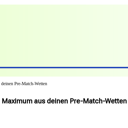
 deinen Pre-Match-Wetten
as Maximum aus deinen Pre-Match-Wetten