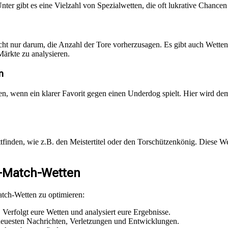
er gibt es eine Vielzahl von Spezialwetten, die oft lukrative Chancen 
nicht nur darum, die Anzahl der Tore vorherzusagen. Es gibt auch Wette
Märkte zu analysieren.
n
n, wenn ein klarer Favorit gegen einen Underdog spielt. Hier wird de
ttfinden, wie z.B. den Meistertitel oder den Torschützenkönig. Diese Wet
re-Match-Wetten
Match-Wetten zu optimieren:
 Verfolgt eure Wetten und analysiert eure Ergebnisse.
neuesten Nachrichten, Verletzungen und Entwicklungen.