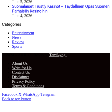
June 5, 2026
Suomalaiset Trustly Kasinot – Täydellinen Opas Suomen
Parhaisiin Kasinoihin
June 4, 2026
Categories
Entertainment
News
Review
Sports
© 2024 – All Right Reserved
Tamil-yogi
About Us
Write for Us
Contact Us
Disclaimer
Privacy Policy
Terms & Conditions
Facebook
X
WhatsApp
Telegram
Back to top button