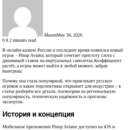
Mason
May 30, 2026
0
8
2 minutes read
В онлайн‑казино России в последнее время появился новый
игрок – Pinup Aviator, который сочетает простоту слота с
динамикой ставок на виртуальных самолетах.Коэффициент
растёт, а игрок может выйти в любой момент, забрав
выигрыш.
Почему она стала популярной, что привлекает русских
игроков и какие перспективы открывает для индустрии – в
статье разберём все детали, посмотрим на региональную
популярность, техническую надёжность и прогнозы
экспертов.
История и концепция
Мобильное приложение Pinup Aviator доступно на iOS и