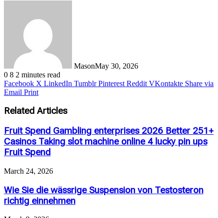
Mason
May 30, 2026
0
8
2 minutes read
Facebook
X
LinkedIn
Tumblr
Pinterest
Reddit
VKontakte
Share via
Email
Print
Related Articles
Fruit Spend Gambling enterprises 2026 Better 251+
Casinos Taking slot machine online 4 lucky pin ups
Fruit Spend
March 24, 2026
Wie Sie die wässrige Suspension von Testosteron
richtig einnehmen