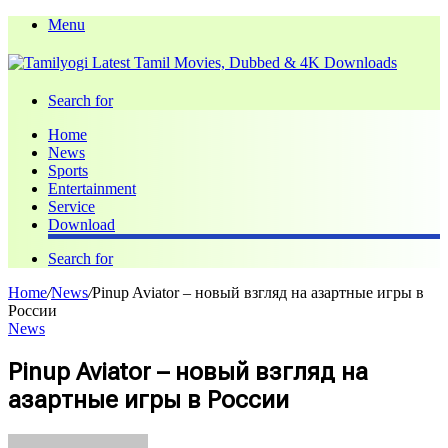
Menu
Search for
Home
News
Sports
Entertainment
Service
Download
Search for
Home
/
News
/
Pinup Aviator – новый взгляд на азартные игры в
России
News
Pinup Aviator – новый взгляд на
азартные игры в России