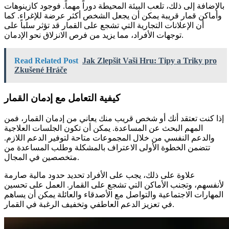
بالإضافة إلى ذلك، تلعب البيئة المحيطة دوراً مهماً. فوجود كازينوهات
وأماكن قمار قريبة يمكن أن يجعل الشخص أكثر عرضة للإغراء. كما
أن الإعلانات التجارية التي تشجع على القمار قد تؤثر سلباً على
توجهات الأفراد، مما يزيد من فرص الانزلاق نحو الإدمان.
Read Related Post
Jak Zlepšit Vaši Hru: Tipy a Triky pro
Zkušené Hráče
كيفية التعامل مع إدمان القمار
إذا كنت تعتقد أنك أو شخص قريب منك يعاني من إدمان القمار، فمن
المهم البحث عن المساعدة. يمكن أن تكون الجلسات العلاجية
والدعم النفسي من خلال المجموعات متاحة لتوفير الدعم اللازم.
تتضمن الخطوة الأولى الاعتراف بالمشكلة وطلب المساعدة من
متخصصين في المجال.
علاوة على ذلك، يجب على الأفراد تحديد حدود مالية صارمة
لأنفسهم، وتجنب الأماكن التي تشجع على القمار. العمل على تحسين
المهارات الاجتماعية والتواصل مع الأصدقاء والعائلة يمكن أن يساهم
في تعزيز الدعم العاطفي وتخفيف الرغبة في القمار.