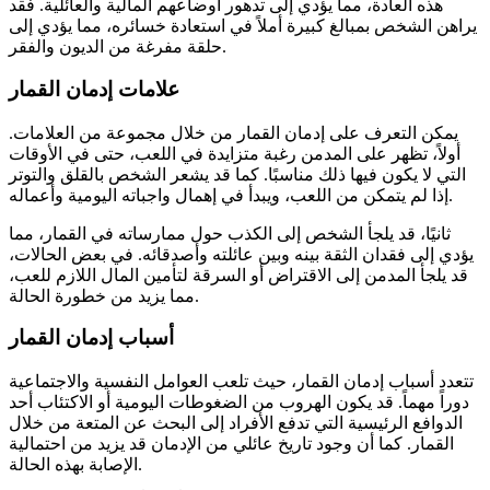
هذه العادة، مما يؤدي إلى تدهور أوضاعهم المالية والعائلية. فقد
يراهن الشخص بمبالغ كبيرة أملاً في استعادة خسائره، مما يؤدي إلى
حلقة مفرغة من الديون والفقر.
علامات إدمان القمار
يمكن التعرف على إدمان القمار من خلال مجموعة من العلامات.
أولاً، تظهر على المدمن رغبة متزايدة في اللعب، حتى في الأوقات
التي لا يكون فيها ذلك مناسبًا. كما قد يشعر الشخص بالقلق والتوتر
إذا لم يتمكن من اللعب، ويبدأ في إهمال واجباته اليومية وأعماله.
ثانيًا، قد يلجأ الشخص إلى الكذب حول ممارساته في القمار، مما
يؤدي إلى فقدان الثقة بينه وبين عائلته وأصدقائه. في بعض الحالات،
قد يلجأ المدمن إلى الاقتراض أو السرقة لتأمين المال اللازم للعب،
مما يزيد من خطورة الحالة.
أسباب إدمان القمار
تتعدد أسباب إدمان القمار، حيث تلعب العوامل النفسية والاجتماعية
دوراً مهماً. قد يكون الهروب من الضغوطات اليومية أو الاكتئاب أحد
الدوافع الرئيسية التي تدفع الأفراد إلى البحث عن المتعة من خلال
القمار. كما أن وجود تاريخ عائلي من الإدمان قد يزيد من احتمالية
الإصابة بهذه الحالة.