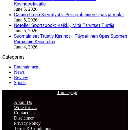
Kasinopelaajille
June 5, 2026
Casino Ilman Kierrätystä: Perinpohjainen Opas ja Vinkit
June 5, 2026
Neteller Sportsbook: Kaikki, Mitä Tarvitset Tietää
June 5, 2026
Suomalaiset Trustly Kasinot – Täydellinen Opas Suomen
Parhaisiin Kasinoihin
June 4, 2026
Categories
Entertainment
News
Review
Sports
© 2024 – All Right Reserved
Tamil-yogi
About Us
Write for Us
Contact Us
Disclaimer
Privacy Policy
Terms & Conditions