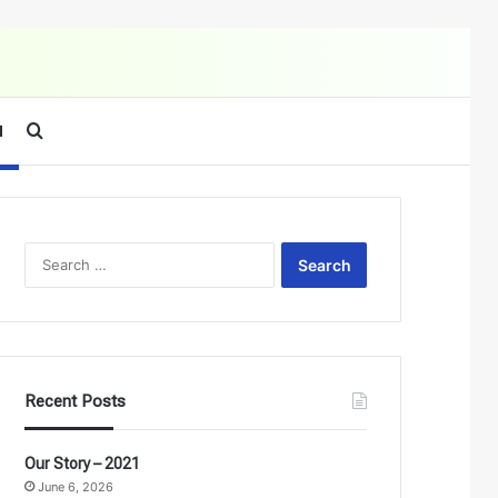
Search for
d
Search
for:
Recent Posts
Our Story – 2021
June 6, 2026