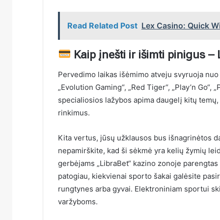
Read Related Post
Lex Casino: Quick Wi
Kaip įnešti ir išimti pinigus –
Pervedimo laikas išėmimo atveju svyruoja nuo 2
„Evolution Gaming“, „Red Tiger“, „Play’n Go“, „Pr
specialiosios lažybos apima daugelį kitų temų,
rinkimus.
Kita vertus, jūsų užklausos bus išnagrinėtos da
nepamirškite, kad ši sėkmė yra kelių žymių lei
gerbėjams „LibraBet“ kazino zonoje parengtas
patogiau, kiekvienai sporto šakai galėsite pasir
rungtynes arba gyvai. Elektroniniam sportui ski
varžyboms.