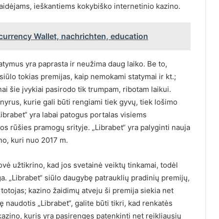
idėjams, ieškantiems kokybiško internetinio kazino.
currency Wallet, nachrichten, education
statymus yra paprasta ir neužima daug laiko. Be to,
iūlo tokias premijas, kaip nemokami statymai ir kt.;
i šie įvykiai pasirodo tik trumpam, ribotam laikui.
nyrus, kurie gali būti rengiami tiek gyvų, tiek lošimo
ibrabet“ yra labai patogus portalas visiems
ios rūšies pramogų srityje. „Librabet“ yra palyginti nauja
no, kuri nuo 2017 m.
ė užtikrino, kad jos svetainė veiktų tinkamai, todėl
ga. „Librabet“ siūlo daugybę patrauklių pradinių premijų,
totojas; kazino žaidimų atveju ši premija siekia net
udotis „Librabet“, galite būti tikri, kad renkatės
kazino, kuris yra pasirengęs patenkinti net reikliausių