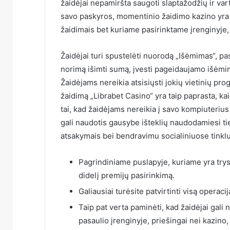
žaidėjai nepamiršta saugoti slaptažodžių ir var
savo paskyros, momentinio žaidimo kazino yra s
žaidimais bet kuriame pasirinktame įrenginyje, k
Žaidėjai turi spustelėti nuorodą „Išėmimas“, pa
norimą išimti sumą, įvesti pageidaujamo išėmi
Žaidėjams nereikia atsisiųsti jokių vietinių progr
žaidimą „Librabet Casino“ yra taip paprasta, ka
tai, kad žaidėjams nereikia į savo kompiuterius
gali naudotis gausybe išteklių naudodamiesi ti
atsakymais bei bendravimu socialiniuose tinklu
Pagrindiniame puslapyje, kuriame yra trys pa
didelį premijų pasirinkimą.
Galiausiai turėsite patvirtinti visą operac
Taip pat verta paminėti, kad žaidėjai gal
pasaulio įrenginyje, priešingai nei kazino, 