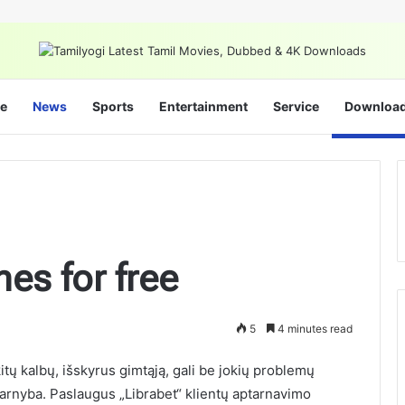
e
News
Sports
Entertainment
Service
Downloa
es for free
5
4 minutes read
tų kalbų, išskyrus gimtąją, gali be jokių problemų
tarnyba. Paslaugus „Librabet“ klientų aptarnavimo