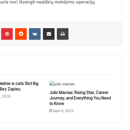
 kurie nori išvengti neaiškių mokėjimo operacijų
Tumblr
Pinterest
Reddit
VKontakte
Share via Email
Print
atnie w cats Slot Big
 Bez Zapisu
Julio Macias: Rising Star, Career
, 2026
Journey, and Everything You Need
to Know
April 6, 2025