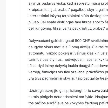
skyrius padarys viską, kad išspręstų mūsų pro
kreipdamiesi į „Librabet“ pagalbos skyrių galim
internetiniai lažybų tarpininkai siūlo tiesiogin
pliuso. Jei esate aistringas tam tikros sporto š
dėl rungtynių, tikrai verta patikrinti „Librabet“ 
Dalyvaudami galėsite gauti 500 CHF sveikinim
daugybę visus metus siūlomų akcijų. Čia rasite
automatų, vaizdo pokerį ir įvairius klasikinius
turimus pasiūlymus, nedvejodami apsilankykite
išbandyti laimę dalyvių laukia daugybė apdovan
versiją, funkcijos vis tiek yra labai praktiško
yra trys pagrindiniai skyriai, taip pat galite tie
Užsiregistravę jie gali prisijungti prie savo žaid
tikrais pinigais naudodamiesi naršykle. Naujaus
tos pačios aukščiausios kokybės žaidimų patirt