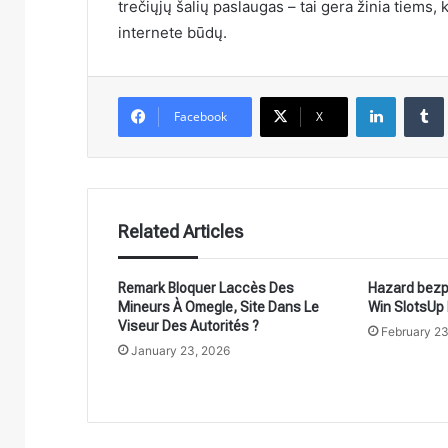
trečiųjų šalių paslaugas – tai gera žinia tiems,
internete būdų.
LinkedIn
Facebook
X
Related Articles
Remark Bloquer Laccès Des
Hazard bezpł
Mineurs À Omegle, Site Dans Le
Win SlotsUp
Viseur Des Autorités ?
February 23
January 23, 2026