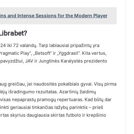
ns and Intense Sessions for the Modern Player
 Librabet?
4 iki 72 valandų. Tarp labiausiai pripažintų yra
agmatic Play“, „Betsoft“ ir „Yggdrasil“. Kita vertus,
 pavyzdžiui, JAV ir Jungtinės Karalystės prezidento
ug greičiau, jei naudositės pokalbiais gyvai. Visų pirma
dėjų išradingumo rezultatas. Azartinių žaidimų
 visas nepaprastų pramogų repertuaras. Kad būtų dar
inkti geriausiai tinkančias lažybų parinktis – prieš
rtas skyrius daugiausia skirtas futbolo ir krepšinio