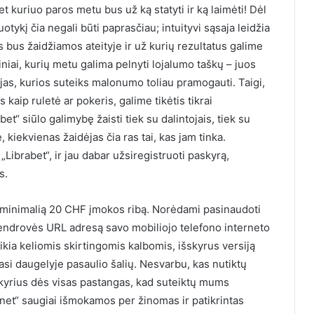
et kuriuo paros metu bus už ką statyti ir ką laimėti! Dėl
tykį čia negali būti paprasčiau; intuityvi sąsaja leidžia
s bus žaidžiamos ateityje ir už kurių rezultatus galime
iniai, kurių metu galima pelnyti lojalumo taškų – juos
mijas, kurios suteiks malonumo toliau pramogauti. Taigi,
kaip ruletė ar pokeris, galime tikėtis tikrai
et“ siūlo galimybę žaisti tiek su dalintojais, tiek su
iekvienas žaidėjas čia ras tai, kas jam tinka.
„Librabet“, ir jau dabar užsiregistruoti paskyrą,
s.
 minimalią 20 CHF įmokos ribą. Norėdami pasinaudoti
bendrovės URL adresą savo mobiliojo telefono interneto
ikia keliomis skirtingomis kalbomis, išskyrus versiją
iasi daugelyje pasaulio šalių. Nesvarbu, kas nutiktų
skyrius dės visas pastangas, kad suteiktų mums
et“ saugiai išmokamos per žinomas ir patikrintas