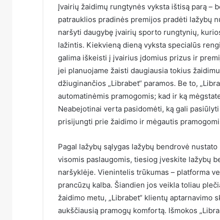
Įvairių žaidimų rungtynės vyksta ištisą parą – b
patrauklios pradinės premijos pradėti lažybų nuo
naršyti daugybę įvairių sporto rungtynių, kurio
lažintis. Kiekvieną dieną vyksta specialūs reng
galima iškeisti į įvairius įdomius prizus ir pre
jei planuojame žaisti daugiausia tokius žaidimus 
džiuginančios „Librabet“ paramos. Be to, „Librab
automatinėmis pramogomis; kad ir ką mėgstate, k
Neabejotinai verta pasidomėti, ką gali pasiūlyti 
prisijungti prie žaidimo ir mėgautis pramogomi
Pagal lažybų sąlygas lažybų bendrovė nustato
visomis paslaugomis, tiesiog įveskite lažybų 
naršyklėje. Vienintelis trūkumas – platforma ve
prancūzų kalba. Šiandien jos veikla toliau pleč
žaidimo metu, „Librabet“ klientų aptarnavimo 
aukščiausią pramogų komfortą. Išmokos „Libran