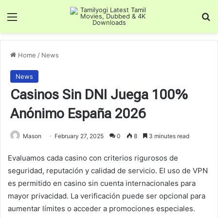
Menu
Se
Home
/
News
News
Casinos Sin DNI Juega 100%
Anónimo España 2026
Mason
February 27, 2025
0
8
3 minutes read
Evaluamos cada casino con criterios rigurosos de
seguridad, reputación y calidad de servicio. El uso de VPN
es permitido en casino sin cuenta internacionales para
mayor privacidad. La verificación puede ser opcional para
aumentar límites o acceder a promociones especiales.