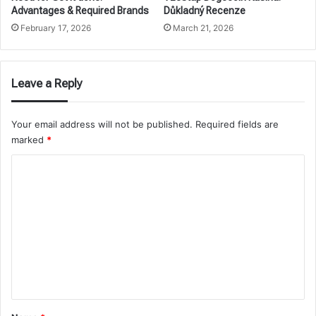
Advantages & Required Brands
Důkladný Recenze
February 17, 2026
March 21, 2026
Leave a Reply
Your email address will not be published.
Required fields are
marked
*
C
o
m
m
e
n
t
*