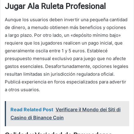
Jugar Ala Ruleta Profesional
Aunque los usuarios deben invertir una pequeña cantidad
de dinero, a menudo obtienen más beneficios y opciones
a largo plazo. Por otro lado, un «depósito mínimo bajo»
requiere que los jugadores realicen un pago inicial, que
generalmente oscila entre 1 y 5 euros. Establecé
presupuesto mensual exclusivo para juego que no afecte
gastos esenciales. Desafortunadamente, opciones legales
resultan limitadas sin jurisdicción reguladora oficial.
Publicá experiencia en foros especializados para advertir
a otros usuarios.
Read Related Post
Verificare il Mondo dei Siti di
Casino di Binance Coin