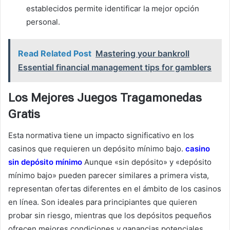
establecidos permite identificar la mejor opción
personal.
Read Related Post
Mastering your bankroll
Essential financial management tips for gamblers
Los Mejores Juegos Tragamonedas
Gratis
Esta normativa tiene un impacto significativo en los
casinos que requieren un depósito mínimo bajo.
casino
sin depósito mínimo
Aunque «sin depósito» y «depósito
mínimo bajo» pueden parecer similares a primera vista,
representan ofertas diferentes en el ámbito de los casinos
en línea. Son ideales para principiantes que quieren
probar sin riesgo, mientras que los depósitos pequeños
ofrecen mejores condiciones y ganancias potenciales.