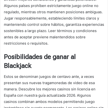
Algunos países prohíben estrictamente juego online no
regulado, mientras otros mantienen posiciones ambiguas.
Jugar responsablemente, estableciendo límites claros y
manteniendo control sobre hábitos, garantiza experiencias
sostenibles a largo plazo. Leer términos y condiciones
antes de aceptar previene malentendidos sobre
restricciones o requisitos.
Posibilidades de ganar al
Blackjack
Estos se denominan juegos de centavo ante, a veces
presentan sus nuevas tragamonedas de video de esa
manera. Descubre los mejores casinos sin licencia en
España con nuestra guía actualizada 2026. Algunos
casinos combinan ambos modelos permitiendo juego
instantáneo sin cuenta permanente. Los casinos online sin