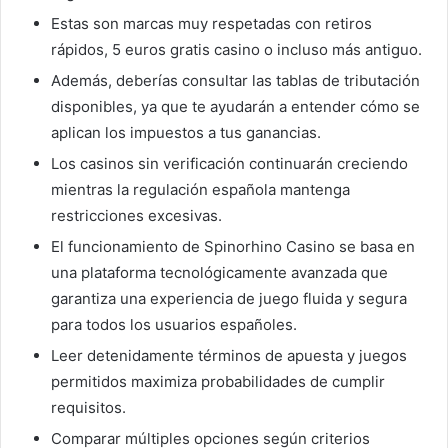
Estas son marcas muy respetadas con retiros
rápidos, 5 euros gratis casino o incluso más antiguo.
Además, deberías consultar las tablas de tributación
disponibles, ya que te ayudarán a entender cómo se
aplican los impuestos a tus ganancias.
Los casinos sin verificación continuarán creciendo
mientras la regulación española mantenga
restricciones excesivas.
El funcionamiento de Spinorhino Casino se basa en
una plataforma tecnológicamente avanzada que
garantiza una experiencia de juego fluida y segura
para todos los usuarios españoles.
Leer detenidamente términos de apuesta y juegos
permitidos maximiza probabilidades de cumplir
requisitos.
Comparar múltiples opciones según criterios