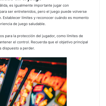
álida, es igualmente importante jugar con
para ser entretenidos, pero el juego puede volverse
. Establecer límites y reconocer cuándo es momento
eriencia de juego saludable.
s para la protección del jugador, como límites de
tener el control. Recuerda que el objetivo principal
s dispuesto a perder.