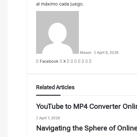
al máximo cada juego.
Mason
April 6, 2026
LinkedIn
Tumblr
Pinterest
Reddit
VKontakte
Share
Print
Facebook
X
via
Email
Related Articles
YouTube to MP4 Converter Onl
April 1, 2026
Navigating the Sphere of Onli