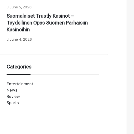
June 5, 2026
Suomalaiset Trustly Kasinot –
Täydellinen Opas Suomen Parhaisiin
Kasinoihin
June 4, 2026
Categories
Entertainment
News
Review
Sports