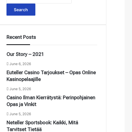
Recent Posts
Our Story – 2021
June 6, 2026
Euteller Casino Tarjoukset – Opas Online
Kasinopelaajille
June 5, 2026
Casino Ilman Kierrätystä: Perinpohjainen
Opas ja Vinkit
June 5, 2026
Neteller Sportsbook: Kaikki, Mitä
Tarvitset Tietää