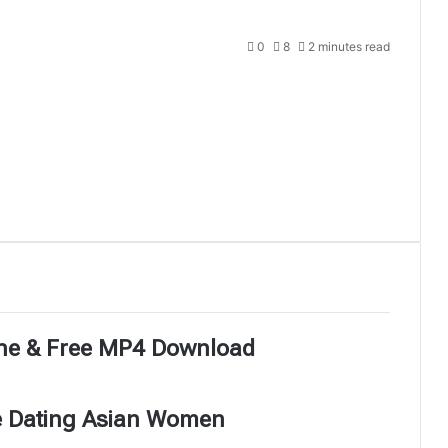
0
8
2 minutes read
ine & Free MP4 Download
ne Dating Asian Women