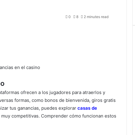
0
8
2 minutes read
ncias en el casino
no
taformas ofrecen a los jugadores para atraerlos y
versas formas, como bonos de bienvenida, giros gratis
izar tus ganancias, puedes explorar
casas de
s muy competitivas. Comprender cómo funcionan estos