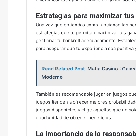
Estrategias para maximizar tus
Una vez que entiendas cómo funcionan los bon
estrategias que te permitan maximizar tus gana
gestionar tu bankroll adecuadamente. Establec
para asegurar que tu experiencia sea positiva 
Read Related Post
Mafia Casino : Gains
Moderne
También es recomendable jugar en juegos que o
juegos tienden a ofrecer mejores probabilidade
juegos disponibles y elige aquellos que no so
oportunidad de obtener beneficios.
La importancia de la responsabi