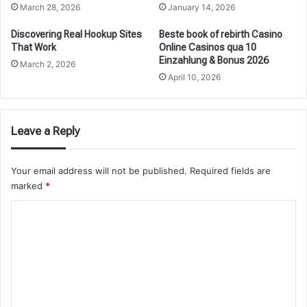
March 28, 2026
January 14, 2026
Discovering Real Hookup Sites
Beste book of rebirth Casino
That Work
Online Casinos qua 10
Einzahlung & Bonus 2026
March 2, 2026
April 10, 2026
Leave a Reply
Your email address will not be published.
Required fields are
marked
*
C
o
m
m
e