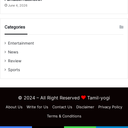
June 4, 2026
Categories
Entertainment
News
Review
Sports
© 2024 – All Right Reserved
Tamil-yogi
About Us
Write for Us
Contact Us
Disclaimer
Privacy Policy
Terms & Conditions