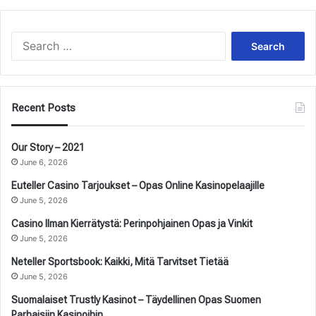
Search
for:
Recent Posts
Our Story – 2021
June 6, 2026
Euteller Casino Tarjoukset – Opas Online Kasinopelaajille
June 5, 2026
Casino Ilman Kierrätystä: Perinpohjainen Opas ja Vinkit
June 5, 2026
Neteller Sportsbook: Kaikki, Mitä Tarvitset Tietää
June 5, 2026
Suomalaiset Trustly Kasinot – Täydellinen Opas Suomen
Parhaisiin Kasinoihin