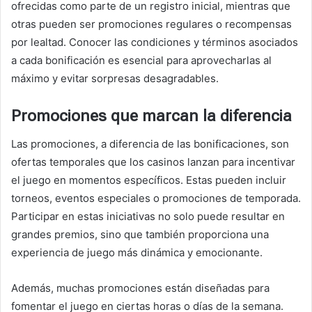
ofrecidas como parte de un registro inicial, mientras que
otras pueden ser promociones regulares o recompensas
por lealtad. Conocer las condiciones y términos asociados
a cada bonificación es esencial para aprovecharlas al
máximo y evitar sorpresas desagradables.
Promociones que marcan la diferencia
Las promociones, a diferencia de las bonificaciones, son
ofertas temporales que los casinos lanzan para incentivar
el juego en momentos específicos. Estas pueden incluir
torneos, eventos especiales o promociones de temporada.
Participar en estas iniciativas no solo puede resultar en
grandes premios, sino que también proporciona una
experiencia de juego más dinámica y emocionante.
Además, muchas promociones están diseñadas para
fomentar el juego en ciertas horas o días de la semana.