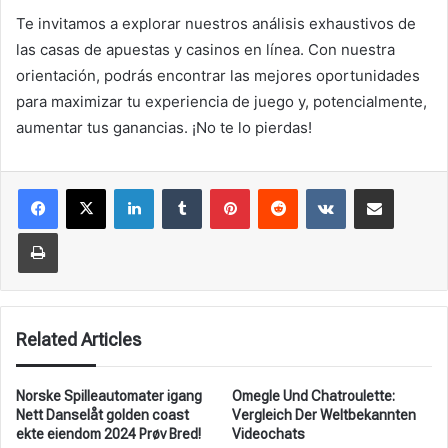
Te invitamos a explorar nuestros análisis exhaustivos de
las casas de apuestas y casinos en línea. Con nuestra
orientación, podrás encontrar las mejores oportunidades
para maximizar tu experiencia de juego y, potencialmente,
aumentar tus ganancias. ¡No te lo pierdas!
LinkedIn
Tumblr
Pinterest
Reddit
VKontakte
Share via Email
Print
Related Articles
Norske Spilleautomater igang
Omegle Und Chatroulette:
Nett Danselåt golden coast
Vergleich Der Weltbekannten
ekte eiendom 2024 Prøv Bred!
Videochats