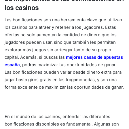
los casinos
Las bonificaciones son una herramienta clave que utilizan
los casinos para atraer y retener a los jugadores. Estas
ofertas no solo aumentan la cantidad de dinero que los
jugadores pueden usar, sino que también les permiten
explorar más juegos sin arriesgar tanto de su propio
capital. Además, si buscas las
mejores casas de apuestas
españa
, podrás maximizar tus oportunidades de ganar.
Las bonificaciones pueden variar desde dinero extra para
jugar hasta giros gratis en las tragamonedas, y son una
forma excelente de maximizar las oportunidades de ganar.
En el mundo de los casinos, entender las diferentes
bonificaciones disponibles es fundamental. Algunas son