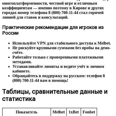
многоплатформенности, честной игре и отличным
коэффициентам — именно поэтому в Кирове и других
городах номер телефона
8 (800) 700-11-44
стал горячей
линией для ставок и консультаций.
Практические рекомендации для игроков из
России
Используйте VPN для стабильного доступа к Melbet.
Не рискуйте крупными суммами без пробы на демо-
счёте.
Работайте только с проверенными платежными
методами.
Устанавливайте лимиты и ведите учёт в личном
кабинете.
Обращайтесь в поддержку на русском: телефон
8
(800) 700-11-44
вам в помощь!
Таблицы, сравнительные данные и
статистика
Показатель
Melbet
1xBet
Fonbet