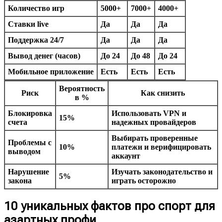
Количество игр
5000+
7000+
4000+
Ставки live
Да
Да
Да
Поддержка 24/7
Да
Да
Да
Вывод денег (часов)
До 24
До 48
До 24
Мобильное приложение
Есть
Есть
Есть
Вероятность
Риск
Как снизить
в %
Блокировка
Использовать VPN и
15%
счета
надежных провайдеров
Выбирать проверенные
Проблемы с
10%
платежи и верифицировать
выводом
аккаунт
Нарушение
Изучать законодательство и
5%
закона
играть осторожно
10 уникальных фактов про спорт для
азартных профи