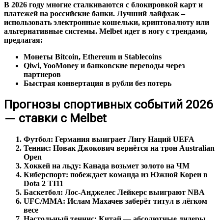
В 2026 году многие сталкиваются с блокировкой карт и
платежей на российские банки. Лучший лайфхак –
использовать электронные кошельки, криптовалюту или
альтернативные системы. Melbet идет в ногу с трендами,
предлагая:
Монеты Bitcoin, Ethereum и Stablecoins
Qiwi, YooMoney и банковские переводы через
партнеров
Быстрая конвертация в рубли без потерь
Прогнозы спортивных событий 2026
— ставки с Melbet
Футбол: Германия выиграет Лигу Наций UEFA
Теннис: Новак Джокович вернётся на трон Australian
Open
Хоккей на льду: Канада возьмет золото на ЧМ
Киберспорт: побеждает команда из Южной Кореи в
Dota 2 TI11
Баскетбол: Лос-Анджелес Лейкерс выиграют NBA
UFC/MMA: Ислам Махачев заберёт титул в лёгком
весе
Настольный теннис: Китай — абсолютные лидеры