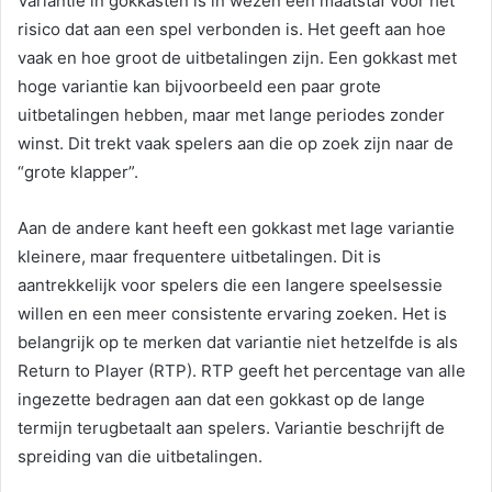
Variantie in gokkasten is in wezen een maatstaf voor het
risico dat aan een spel verbonden is. Het geeft aan hoe
vaak en hoe groot de uitbetalingen zijn. Een gokkast met
hoge variantie kan bijvoorbeeld een paar grote
uitbetalingen hebben, maar met lange periodes zonder
winst. Dit trekt vaak spelers aan die op zoek zijn naar de
“grote klapper”.
Aan de andere kant heeft een gokkast met lage variantie
kleinere, maar frequentere uitbetalingen. Dit is
aantrekkelijk voor spelers die een langere speelsessie
willen en een meer consistente ervaring zoeken. Het is
belangrijk op te merken dat variantie niet hetzelfde is als
Return to Player (RTP). RTP geeft het percentage van alle
ingezette bedragen aan dat een gokkast op de lange
termijn terugbetaalt aan spelers. Variantie beschrijft de
spreiding van die uitbetalingen.