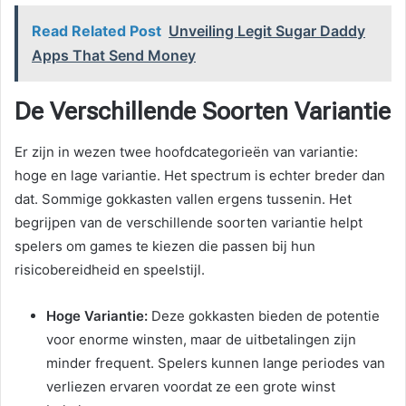
Read Related Post
Unveiling Legit Sugar Daddy
Apps That Send Money
De Verschillende Soorten Variantie
Er zijn in wezen twee hoofdcategorieën van variantie:
hoge en lage variantie. Het spectrum is echter breder dan
dat. Sommige gokkasten vallen ergens tussenin. Het
begrijpen van de verschillende soorten variantie helpt
spelers om games te kiezen die passen bij hun
risicobereidheid en speelstijl.
Hoge Variantie:
Deze gokkasten bieden de potentie
voor enorme winsten, maar de uitbetalingen zijn
minder frequent. Spelers kunnen lange periodes van
verliezen ervaren voordat ze een grote winst