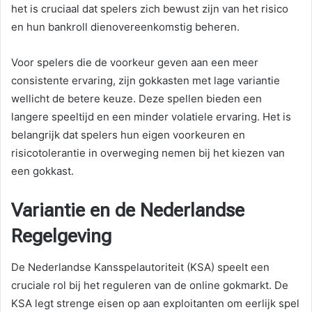
het is cruciaal dat spelers zich bewust zijn van het risico
en hun bankroll dienovereenkomstig beheren.
Voor spelers die de voorkeur geven aan een meer
consistente ervaring, zijn gokkasten met lage variantie
wellicht de betere keuze. Deze spellen bieden een
langere speeltijd en een minder volatiele ervaring. Het is
belangrijk dat spelers hun eigen voorkeuren en
risicotolerantie in overweging nemen bij het kiezen van
een gokkast.
Variantie en de Nederlandse
Regelgeving
De Nederlandse Kansspelautoriteit (KSA) speelt een
cruciale rol bij het reguleren van de online gokmarkt. De
KSA legt strenge eisen op aan exploitanten om eerlijk spel