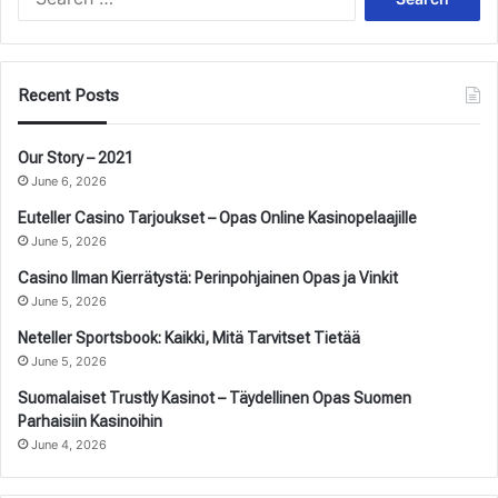
for:
Recent Posts
Our Story – 2021
June 6, 2026
Euteller Casino Tarjoukset – Opas Online Kasinopelaajille
June 5, 2026
Casino Ilman Kierrätystä: Perinpohjainen Opas ja Vinkit
June 5, 2026
Neteller Sportsbook: Kaikki, Mitä Tarvitset Tietää
June 5, 2026
Suomalaiset Trustly Kasinot – Täydellinen Opas Suomen
Parhaisiin Kasinoihin
June 4, 2026