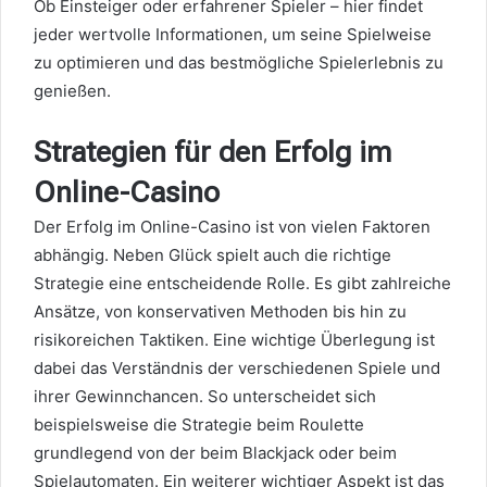
Ob Einsteiger oder erfahrener Spieler – hier findet
jeder wertvolle Informationen, um seine Spielweise
zu optimieren und das bestmögliche Spielerlebnis zu
genießen.
Strategien für den Erfolg im
Online-Casino
Der Erfolg im Online-Casino ist von vielen Faktoren
abhängig. Neben Glück spielt auch die richtige
Strategie eine entscheidende Rolle. Es gibt zahlreiche
Ansätze, von konservativen Methoden bis hin zu
risikoreichen Taktiken. Eine wichtige Überlegung ist
dabei das Verständnis der verschiedenen Spiele und
ihrer Gewinnchancen. So unterscheidet sich
beispielsweise die Strategie beim Roulette
grundlegend von der beim Blackjack oder beim
Spielautomaten. Ein weiterer wichtiger Aspekt ist das