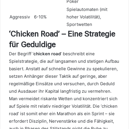
Poker
Spielautomaten (mit
Aggressiv
6-10%
hoher Volatilität),
Sportwetten
‘Chicken Road’ – Eine Strategie
für Geduldige
Der Begriff ‘
chicken road
‘ beschreibt eine
Spielstrategie, die auf langsamen und stetigen Aufbau
basiert. Anstatt auf schnelle Gewinne zu spekulieren,
setzen Anhänger dieser Taktik auf geringe, aber
regelmäßige Einsätze und versuchen, durch Geduld
und Ausdauer ihr Kapital langfristig zu vermehren.
Man vermeidet riskante Wetten und konzentriert sich
auf Spiele mit relativ niedriger Volatilität. Die ‘chicken
road’ ist somit eher ein Marathon als ein Sprint – sie
erfordert Disziplin, Nervenstärke und die Fähigkeit,
auch in Phasen des Stillstands nicht die Ruhe zu