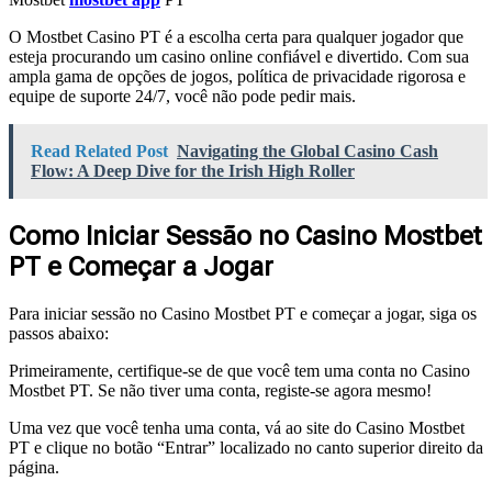
O Mostbet Casino PT é a escolha certa para qualquer jogador que
esteja procurando um casino online confiável e divertido. Com sua
ampla gama de opções de jogos, política de privacidade rigorosa e
equipe de suporte 24/7, você não pode pedir mais.
Read Related Post
Navigating the Global Casino Cash
Flow: A Deep Dive for the Irish High Roller
Como Iniciar Sessão no Casino Mostbet
PT e Começar a Jogar
Para iniciar sessão no Casino Mostbet PT e começar a jogar, siga os
passos abaixo:
Primeiramente, certifique-se de que você tem uma conta no Casino
Mostbet PT. Se não tiver uma conta, registe-se agora mesmo!
Uma vez que você tenha uma conta, vá ao site do Casino Mostbet
PT e clique no botão “Entrar” localizado no canto superior direito da
página.