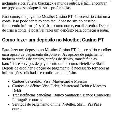
incluindo slots, ruleta, blackjack e muitos outros, é fácil encontrar
um jogo que se adapte às suas preferências.
Para começar a jogar no Mostbet Casino PT, é necessário criar uma
conta. Isso pode ser feito com facilidade no site do cassino,
fornecendo informações básicas como nome, email e senha. Depois
de criar a conta, é possível fazer um depósito para começar a jogar.
Como fazer um depósito no Mostbet Casino PT
Para fazer um depósito no Mostbet Casino PT, é necessário escolher
uma opção de pagamento disponível. As opções de pagamento
incluem cartões de crédito, cartões de débito, transferências
bancárias e serviços de pagamento online como Neteller e Skrill.
Depois de escolher a opção de pagamento, é necessário fornecer as
informações solicitadas e confirmar o depósito.
Cartões de crédito: Visa, Mastercard e Maestro
Cartões de débito: Visa Debit, Mastercard Debit e Maestro
Debit
Transferências bancárias: Banco Santander, Banco Comercial
Português e outros
Serviços de pagamento online: Neteller, Skrill, PayPal e
outros