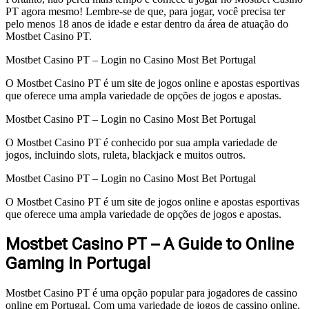
PT agora mesmo! Lembre-se de que, para jogar, você precisa ter
pelo menos 18 anos de idade e estar dentro da área de atuação do
Mostbet Casino PT.
Mostbet Casino PT – Login no Casino Most Bet Portugal
O Mostbet Casino PT é um site de jogos online e apostas esportivas
que oferece uma ampla variedade de opções de jogos e apostas.
Mostbet Casino PT – Login no Casino Most Bet Portugal
O Mostbet Casino PT é conhecido por sua ampla variedade de
jogos, incluindo slots, ruleta, blackjack e muitos outros.
Mostbet Casino PT – Login no Casino Most Bet Portugal
O Mostbet Casino PT é um site de jogos online e apostas esportivas
que oferece uma ampla variedade de opções de jogos e apostas.
Mostbet Casino PT – A Guide to Online
Gaming in Portugal
Mostbet Casino PT é uma opção popular para jogadores de cassino
online em Portugal. Com uma variedade de jogos de cassino online,