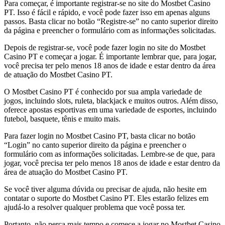
Para começar, é importante registrar-se no site do Mostbet Casino
PT. Isso é fácil e rápido, e você pode fazer isso em apenas alguns
passos. Basta clicar no botão “Registre-se” no canto superior direito
da página e preencher o formulário com as informações solicitadas.
Depois de registrar-se, você pode fazer login no site do Mostbet
Casino PT e começar a jogar. É importante lembrar que, para jogar,
você precisa ter pelo menos 18 anos de idade e estar dentro da área
de atuação do Mostbet Casino PT.
O Mostbet Casino PT é conhecido por sua ampla variedade de
jogos, incluindo slots, ruleta, blackjack e muitos outros. Além disso,
oferece apostas esportivas em uma variedade de esportes, incluindo
futebol, basquete, tênis e muito mais.
Para fazer login no Mostbet Casino PT, basta clicar no botão
“Login” no canto superior direito da página e preencher o
formulário com as informações solicitadas. Lembre-se de que, para
jogar, você precisa ter pelo menos 18 anos de idade e estar dentro da
área de atuação do Mostbet Casino PT.
Se você tiver alguma dúvida ou precisar de ajuda, não hesite em
contatar o suporte do Mostbet Casino PT. Eles estarão felizes em
ajudá-lo a resolver qualquer problema que você possa ter.
Portanto, não perca mais tempo e comece a jogar no Mostbet Casino