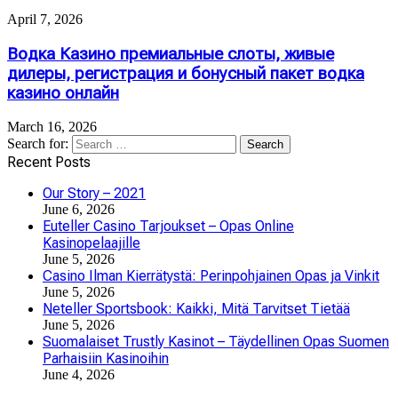
April 7, 2026
Водка Казино премиальные слоты, живые
дилеры, регистрация и бонусный пакет водка
казино онлайн
March 16, 2026
Search for:
Recent Posts
Our Story – 2021
June 6, 2026
Euteller Casino Tarjoukset – Opas Online
Kasinopelaajille
June 5, 2026
Casino Ilman Kierrätystä: Perinpohjainen Opas ja Vinkit
June 5, 2026
Neteller Sportsbook: Kaikki, Mitä Tarvitset Tietää
June 5, 2026
Suomalaiset Trustly Kasinot – Täydellinen Opas Suomen
Parhaisiin Kasinoihin
June 4, 2026