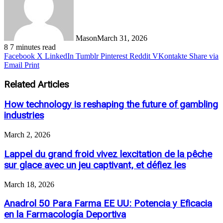
Mason
March 31, 2026
8
7 minutes read
Facebook
X
LinkedIn
Tumblr
Pinterest
Reddit
VKontakte
Share via
Email
Print
Related Articles
How technology is reshaping the future of gambling
industries
March 2, 2026
Lappel du grand froid vivez lexcitation de la pêche
sur glace avec un jeu captivant, et défiez les
March 18, 2026
Anadrol 50 Para Farma EE UU: Potencia y Eficacia
en la Farmacología Deportiva