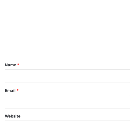
o
m
m
e
n
t
*
Name
*
Email
*
Website