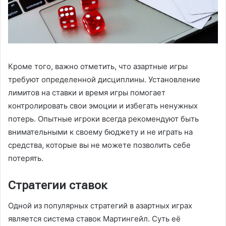
Кроме того, важно отметить, что азартные игры
требуют определенной дисциплины. Установление
лимитов на ставки и время игры помогает
контролировать свои эмоции и избегать ненужных
потерь. Опытные игроки всегда рекомендуют быть
внимательными к своему бюджету и не играть на
средства, которые вы не можете позволить себе
потерять.
Стратегии ставок
Одной из популярных стратегий в азартных играх
является система ставок Мартингейл. Суть её