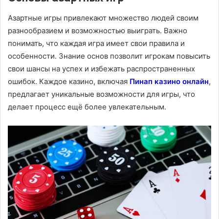
Азартные игры привлекают множество людей своим
разнообразием и возможностью выиграть. Важно
понимать, что каждая игра имеет свои правила и
особенности. Знание основ позволит игрокам повысить
свои шансы на успех и избежать распространенных
ошибок. Каждое казино, включая
Пинап казино онлайн
,
предлагает уникальные возможности для игры, что
делает процесс ещё более увлекательным.