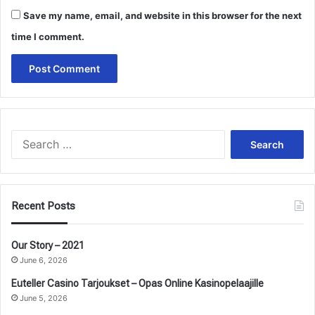
Save my name, email, and website in this browser for the next
time I comment.
Search
for:
Recent Posts
Our Story – 2021
June 6, 2026
Euteller Casino Tarjoukset – Opas Online Kasinopelaajille
June 5, 2026