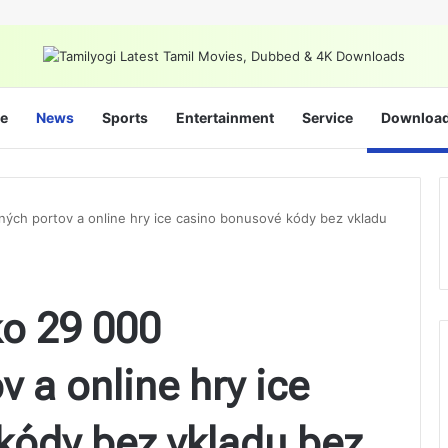
e
News
Sports
Entertainment
Service
Downloa
tných portov a online hry ice casino bonusové kódy bez vkladu
ko 29 000
 a online hry ice
kódy bez vkladu bez