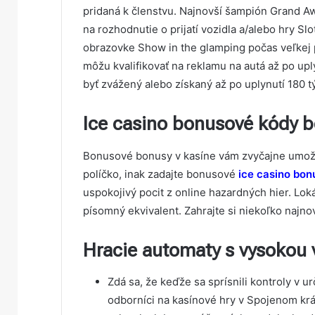
pridaná k členstvu. Najnovší šampión Grand A
na rozhodnutie o prijatí vozidla a/alebo hry S
obrazovke Show in the glamping počas veľkej 
môžu kvalifikovať na reklamu na autá až po u
byť zvážený alebo získaný až po uplynutí 180 t
Ice casino bonusové kódy be
Bonusové bonusy v kasíne vám zvyčajne umožňu
políčko, inak zadajte bonusové
ice casino bon
uspokojivý pocit z online hazardných hier. Lo
písomný ekvivalent. Zahrajte si niekoľko najno
Hracie automaty s vysokou v
Zdá sa, že keďže sa sprísnili kontroly v u
odborníci na kasínové hry v Spojenom kr