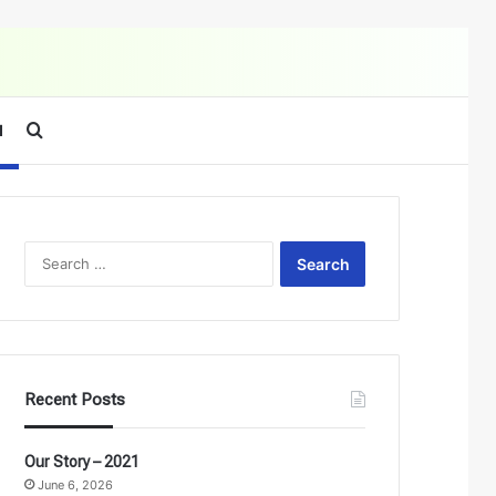
Search for
d
Search
for:
Recent Posts
Our Story – 2021
June 6, 2026