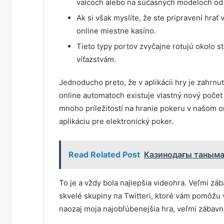
valcoch alebo na súčasných modeloch od 
Ak si však myslíte, že ste pripravení hrať
online miestne kasíno.
Tieto typy portov zvyčajne rotujú okolo s
víťazstvám.
Jednoducho preto, že v aplikácii hry je zahrn
online automatoch existuje vlastný nový počet
mnoho príležitostí na hranie pokeru v našom o
aplikáciu pre elektronický poker.
Read Related Post
Казинодағы таныма
To je a vždy bola najlepšia videohra. Veľmi záb
skvelé skupiny na Twitteri, ktoré vám pomôžu
naozaj moja najobľúbenejšia hra, veľmi zábavná