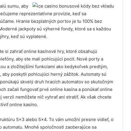
malú sumu, aby
zpečujeme reprezentatívne provízie, keď sa
rúčame. Hranie bezplatných portov je tu 100% bez
 Moderné jackpoty sú výherné fondy, ktoré sa s každou
ýhry, keď sú vyplatené.
e si zahrať online kasínové hry, ktoré obsahujú
efóny, aby ste mali pohlcujúci pocit. Nové porty a
ou a zložitejšími funkciami ako kedykoľvek predtým,
 aby poskytli pohlcujúci herný zážitok. Automaty sú
é ponúkajú skvelý druh hracích automatov so skutočným
ch začali fungovať prvé online kasína a ponúkať online
 verzii nemôžete nič vyhrať ani stratiť. Ak však chcete
íviť online kasíno.
truktúru 5×3 alebo 5×4. To vám umožní presne vidieť, o
ného automatu. Mnohé spoločnosti zaoberajúce sa