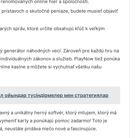
renomovaných online hier a spoločností.
 v prístavoch o skutočné peniaze, budete musieť objaviť
tarých správ, ktoré určite obsahujú kľúč k veľkým
utý generátor náhodných vecí. Zároveň pre každú hru na
 individuálnych zákonov a služieb. PlayNow tiež ponúka
nline kasíne a môžete si vychutnať všetku našu
л ойындар түсіндірмелер мен стратегиялар
avný a unikátny herný softvér, ktorý milujem, ktorý má
 vymeniť karty a ponúkajú pomoc zadarmo! Toto je
, neustále pridáva niečo nové a fascinujúce.