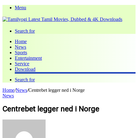
Menu
Search for
Home
News
Sports
Entertainment
Service
Download
Search for
Home
/
News
/
Centrebet legger ned i Norge
News
Centrebet legger ned i Norge