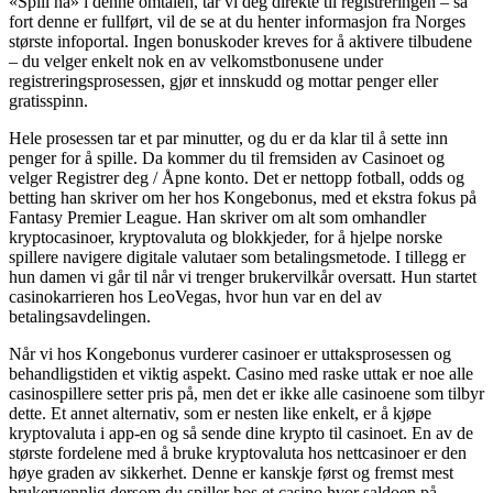
«Spill nå» i denne omtalen, tar vi deg direkte til registreringen – så
fort denne er fullført, vil de se at du henter informasjon fra Norges
største infoportal. Ingen bonuskoder kreves for å aktivere tilbudene
– du velger enkelt nok en av velkomstbonusene under
registreringsprosessen, gjør et innskudd og mottar penger eller
gratisspinn.
Hele prosessen tar et par minutter, og du er da klar til å sette inn
penger for å spille. Da kommer du til fremsiden av Casinoet og
velger Registrer deg / Åpne konto. Det er nettopp fotball, odds og
betting han skriver om her hos Kongebonus, med et ekstra fokus på
Fantasy Premier League. Han skriver om alt som omhandler
kryptocasinoer, kryptovaluta og blokkjeder, for å hjelpe norske
spillere navigere digitale valutaer som betalingsmetode. I tillegg er
hun damen vi går til når vi trenger brukervilkår oversatt. Hun startet
casinokarrieren hos LeoVegas, hvor hun var en del av
betalingsavdelingen.
Når vi hos Kongebonus vurderer casinoer er uttaksprosessen og
behandligstiden et viktig aspekt. Casino med raske uttak er noe alle
casinospillere setter pris på, men det er ikke alle casinoene som tilbyr
dette. Et annet alternativ, som er nesten like enkelt, er å kjøpe
kryptovaluta i app-en og så sende dine krypto til casinoet. En av de
største fordelene med å bruke kryptovaluta hos nettcasinoer er den
høye graden av sikkerhet. Denne er kanskje først og fremst mest
brukervennlig dersom du spiller hos et casino hvor saldoen på