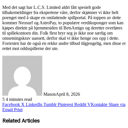
Med det sagt har L.C.S. Limited aldri fått spesielt gode
tilbakemeldinger fra ekspertene våre, derfor skjønner vi ikke helt
poenget med å skape en omfattende spillportal. På toppen av dette
kommer Neosurf og AstroPay, to populære verdikuponger som kan
kjøpes direkte på hjemmesiden til BetsAmigo og deretter overføres
til spillekontoen din. Folk flest bryr seg jo ikke noe særlig om
omsetningskrav uansett, derfor skal vi ikke henge oss opp i dette.
Forresten har de også en rekke andre tilbud tilgjengelig, men disse er
rettet mot oddsspillerne der ute.
Mason
April 8, 2026
5
4 minutes read
Facebook
X
LinkedIn
Tumblr
Pinterest
Reddit
VKontakte
Share via
Email
Print
Related Articles