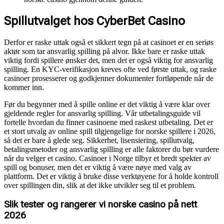
Spillutvalget hos CyberBet Casino
Derfor er raske uttak også et sikkert tegn på at casinoet er en seriøs
aktør som tar ansvarlig spilling på alvor. Ikke bare er raske uttak
viktig fordi spillere ønsker det, men det er også viktig for ansvarlig
spilling. En KYC-verifikasjon kreves ofte ved første uttak, og raske
casinoer prosesserer og godkjenner dokumenter fortløpende når de
kommer inn.
Før du begynner med å spille online er det viktig å være klar over
gjeldende regler for ansvarlig spilling. Vår utbetalingsguide vil
fortelle hvordan du finner casinoene med raskest utbetaling. Det er
et stort utvalg av online spill tilgjengelige for norske spillere i 2026,
så det er bare å glede seg. Sikkerhet, lisensiering, spillutvalg,
betalingsmetoder og ansvarlig spilling er alle faktorer du bør vurdere
når du velger et casino. Casinoer i Norge tilbyr et bredt spekter av
spill og bonuser, men det er viktig å være nøye med valg av
plattform. Det er viktig å bruke disse verktøyene for å holde kontroll
over spillingen din, slik at det ikke utvikler seg til et problem.
Slik tester og rangerer vi norske casino på nett
2026