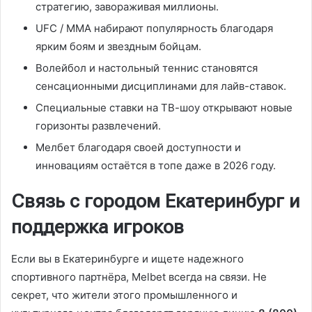
стратегию, завораживая миллионы.
UFC / MMA набирают популярность благодаря
ярким боям и звездным бойцам.
Волейбол и настольный теннис становятся
сенсационными дисциплинами для лайв-ставок.
Специальные ставки на ТВ-шоу открывают новые
горизонты развлечений.
Мелбет благодаря своей доступности и
инновациям остаётся в топе даже в 2026 году.
Связь с городом Екатеринбург и
поддержка игроков
Если вы в Екатеринбурге и ищете надежного
спортивного партнёра, Melbet всегда на связи. Не
секрет, что жители этого промышленного и