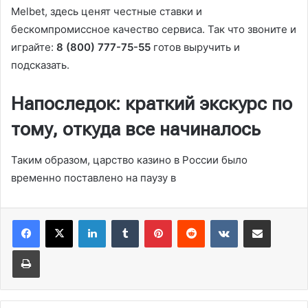
Melbet, здесь ценят честные ставки и
бескомпромиссное качество сервиса. Так что звоните и
играйте:
8 (800) 777-75-55
готов выручить и
подсказать.
Напоследок: краткий экскурс по
тому, откуда все начиналось
Таким образом, царство казино в России было
временно поставлено на паузу в
LinkedIn
Tumblr
Pinterest
Reddit
VKontakte
Share via Email
Print