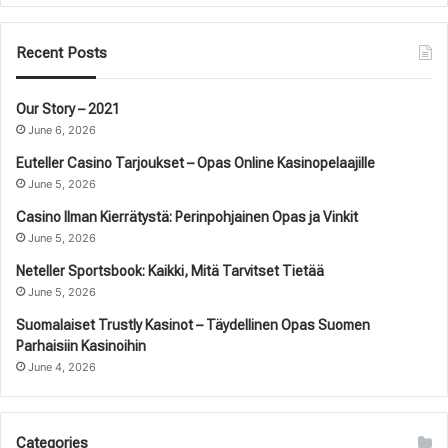
Recent Posts
Our Story – 2021
June 6, 2026
Euteller Casino Tarjoukset – Opas Online Kasinopelaajille
June 5, 2026
Casino Ilman Kierrätystä: Perinpohjainen Opas ja Vinkit
June 5, 2026
Neteller Sportsbook: Kaikki, Mitä Tarvitset Tietää
June 5, 2026
Suomalaiset Trustly Kasinot – Täydellinen Opas Suomen
Parhaisiin Kasinoihin
June 4, 2026
Categories