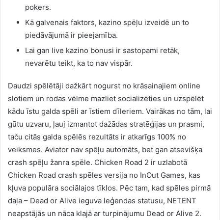
pokers.
Kā galvenais faktors, kazino spēļu izveidē un to
piedāvājumā ir pieejamība.
Lai gan live kazino bonusi ir sastopami retāk,
nevarētu teikt, ka to nav vispār.
Daudzi spēlētāji dažkārt nogurst no krāsainajiem online
slotiem un rodas vēlme mazliet socializēties un uzspēlēt
kādu īstu galda spēli ar īstiem dīleriem. Vairākas no tām, lai
gūtu uzvaru, ļauj izmantot dažādas stratēģijas un prasmi,
taču citās galda spēlēs rezultāts ir atkarīgs 100% no
veiksmes. Aviator nav spēļu automāts, bet gan atsevišķa
crash spēļu žanra spēle. Chicken Road 2 ir uzlabotā
Chicken Road crash spēles versija no InOut Games, kas
kļuva populāra sociālajos tīklos. Pēc tam, kad spēles pirmā
daļa – Dead or Alive ieguva leģendas statusu, NETENT
neapstājās un nāca klajā ar turpinājumu Dead or Alive 2.