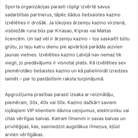
Sporta organizācijas parasti rūpīgi izvērtē savus
sadarbības partnerus, tāpēc šādus tiešsaistes kazino
izvēlēties ir drošāk. Ja lūkojies ārzemju kazino virzienā,
visbiežāk runa būs par Kirasao, Kipras vai Maltas
licencēm. Un tad vēl ir ārzemju kazino – tos saskaitīt būtu
grūtu, jo teju katru dienu pie apvāršņā parādās aizvien
jaunas vietnes. Izvēlēties kazino Latvijā nav nemaz tik
viegli, jo piedāvājums ir visnotaļ plašs. Kā izvēlēties sev
piemērotāko tiešaistes kazino un kā palielinināt izredzes
laimēt – par to pastāstīsim raksta turpinājumā.
Apgrozījuma prasības parasti izsaka ar reizinātāju,
piemēram, 30x, 40x vai 50x. Kazino dažkārt saviem
lojālajiem VIP klientiem dāvina ceļojumus, elektroniku vai
citas vērtīgas balvas. Katram līmenim ir savas balvas un
privilēģijas, kas, sasniedzot augstākus līmeņus, kļūst
arvien vērtīgākas.