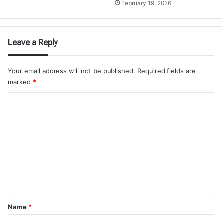
February 19, 2026
Leave a Reply
Your email address will not be published.
Required fields are
marked
*
C
o
m
m
e
n
t
*
Name
*