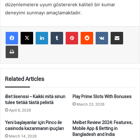
düzenlemelere uyum göstererek kaliteli bir kumar
deneyimi sunmayı amaçlamaktadır.
LinkedIn
Tumblr
Pinterest
Reddit
VKontakte
Share via Email
Print
Related Articles
iBet lisenssi – Kaikki mitä sinun
Play Prime Slots With Bonuses
tulee tietää tästä pelistä
March 23, 2026
April 6, 2026
Yeni başlayanlar için Pinco ile
Melbet Review 2024: Features,
casinoda kazanmanın ipuçları
Mobile App & Betting in
Bangladesh and India
March 14, 2026