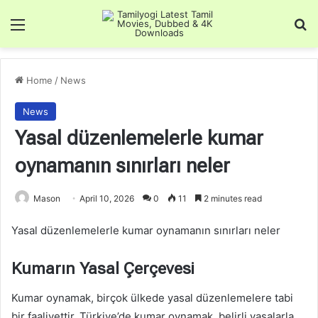
Menu
Se
Home
/
News
News
Yasal düzenlemelerle kumar
oynamanın sınırları neler
Mason
April 10, 2026
0
11
2 minutes read
Yasal düzenlemelerle kumar oynamanın sınırları neler
Kumarın Yasal Çerçevesi
Kumar oynamak, birçok ülkede yasal düzenlemelere tabi
bir faaliyettir. Türkiye’de kumar oynamak, belirli yasalarla