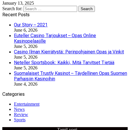
January 13, 2025
Search for:
Recent Posts
Our Story – 2021
June 6, 2026
Euteller Casino Tarjoukset – Opas Online
Kasinopelaajille
June 5, 2026
Casino Ilman Kierrätystä: Perinpohjainen Opas ja Vinkit
June 5, 2026
Neteller Sportsbook: Kaikki, Mitä Tarvitset Tietää
June 5, 2026
Suomalaiset Trustly Kasinot – Täydellinen Opas Suomen
Parhaisiin Kasinoihin
June 4, 2026
Categories
Entertainment
News
Review
Sports
© 2024 – All Right Reserved
Tamil-yogi