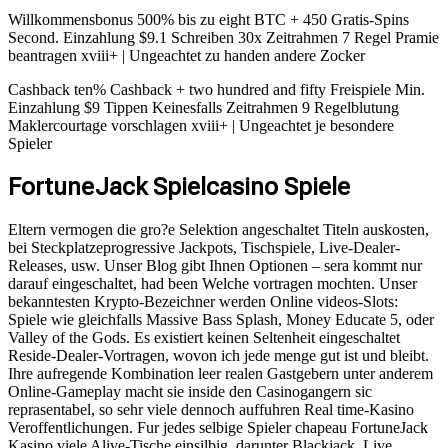
Willkommensbonus 500% bis zu eight BTC + 450 Gratis-Spins
Second. Einzahlung $9.1 Schreiben 30x Zeitrahmen 7 Regel Pramie
beantragen xviii+ | Ungeachtet zu handen andere Zocker
Cashback ten% Cashback + two hundred and fifty Freispiele Min.
Einzahlung $9 Tippen Keinesfalls Zeitrahmen 9 Regelblutung
Maklercourtage vorschlagen xviii+ | Ungeachtet je besondere
Spieler
FortuneJack Spielcasino Spiele
Eltern vermogen die gro?e Selektion angeschaltet Titeln auskosten,
bei Steckplatzeprogressive Jackpots, Tischspiele, Live-Dealer-
Releases, usw. Unser Blog gibt Ihnen Optionen – sera kommt nur
darauf eingeschaltet, had been Welche vortragen mochten. Unser
bekanntesten Krypto-Bezeichner werden Online videos-Slots:
Spiele wie gleichfalls Massive Bass Splash, Money Educate 5, oder
Valley of the Gods. Es existiert keinen Seltenheit eingeschaltet
Reside-Dealer-Vortragen, wovon ich jede menge gut ist und bleibt.
Ihre aufregende Kombination leer realen Gastgebern unter anderem
Online-Gameplay macht sie inside den Casinogangern sic
reprasentabel, so sehr viele dennoch auffuhren Real time-Kasino
Veroffentlichungen. Fur jedes selbige Spieler chapeau FortuneJack
Kasino viele Alive-Tische einsilbig, darunter Blackjack, Live