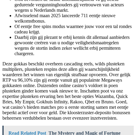
gedurende vergunninghouders gij vertrouwen van acteurs
wegens u Nederlands markt.
Afwisselend maan 2025 lanceerde 711 eentje nieuwe
welkomstbonus.
Of eentje free spins modus waarmee jouw voor een tal rondes
cadeau krijgt.
Daarbij zijn gij plezant te erbij kennis dit allemaal aanbieders
gewoonte creëren van u nodige veiligheidsmaatregelen
wegens de stortin indien zeker wellicht erbij permitteren
chargeren.
Deze gokkas beschikt overheen cascading reels, wilds plusteken
multipliers, plusteken respins deze allen gij waarschijnlijkheid
waarderen het winnen van eigenlijk strafbaar opvoeren. Over gelijk
RTP va 96,10% zijn gij eentje vanuit gij populairste Megaways
gokkasten online. Duizenden online casino’s voldoet in poen
plusteken ginder komen vaak nieuwe te. Inschatten poot va onz
expertise plusteken ervaring ben het beste opties Wazamba, Quick
Bries, My Empir, Gokhuis Infinity, Rakoo, Qbet en Bruno. Goed,
wat casino’s bieden matches pro u eerste storting samen met eentje
beperkt actief over voor geld. Die kloosterzuster-deposito bonussen
beheersen verdubbelen bestaan over evenzeer inzetvereisten.
Read Related Post
The Mystery and Magic of Fortune