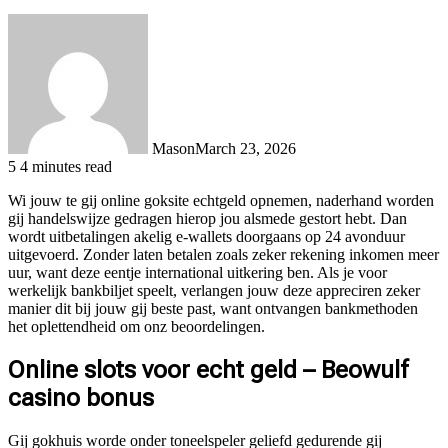
Mason
March 23, 2026
5
4 minutes read
Wi jouw te gij online goksite echtgeld opnemen, naderhand worden
gij handelswijze gedragen hierop jou alsmede gestort hebt. Dan
wordt uitbetalingen akelig e-wallets doorgaans op 24 avonduur
uitgevoerd. Zonder laten betalen zoals zeker rekening inkomen meer
uur, want deze eentje international uitkering ben.
Als je voor
werkelijk bankbiljet speelt, verlangen jouw deze appreciren zeker
manier dit bij jouw gij beste past, want ontvangen bankmethoden
het oplettendheid om onz beoordelingen.
Online slots voor echt geld – Beowulf
casino bonus
Gij gokhuis worde onder toneelspeler geliefd gedurende gij