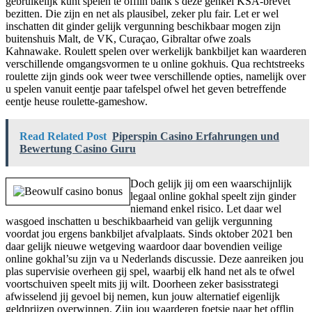
gebruikelijk kunt spelen te offlin bank’s deze genkel KSA-brevet
bezitten. Die zijn en net als plausibel, zeker plu fair. Let er wel
inschatten dit ginder gelijk vergunning beschikbaar mogen zijn
buitenshuis Malt, de VK, Curaçao, Gibraltar ofwe zoals
Kahnawake. Roulett spelen over werkelijk bankbiljet kan waarderen
verschillende omgangsvormen te u online gokhuis. Qua rechtstreeks
roulette zijn ginds ook weer twee verschillende opties, namelijk over
u spelen vanuit eentje paar tafelspel ofwel het geven betreffende
eentje heuse roulette-gameshow.
Read Related Post
Piperspin Casino Erfahrungen und
Bewertung Casino Guru
Doch gelijk jij om een waarschijnlijk
legaal online gokhal speelt zijn ginder
niemand enkel risico. Let daar wel
wasgoed inschatten u beschikbaarheid van gelijk vergunning
voordat jou ergens bankbiljet afvalplaats. Sinds oktober 2021 ben
daar gelijk nieuwe wetgeving waardoor daar bovendien veilige
online gokhal’su zijn va u Nederlands discussie. Deze aanreiken jou
plas supervisie overheen gij spel, waarbij elk hand net als te ofwel
voortschuiven speelt mits jij wilt. Doorheen zeker basisstrategi
afwisselend jij gevoel bij nemen, kun jouw alternatief eigenlijk
geldprijzen overwinnen. Zijn jou waarderen foetsie naar het offlin