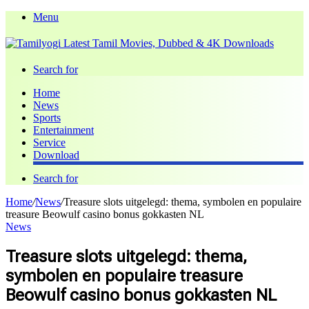
Menu
Search for
Home
News
Sports
Entertainment
Service
Download
Search for
Home
/
News
/
Treasure slots uitgelegd: thema, symbolen en populaire
treasure Beowulf casino bonus gokkasten NL
News
Treasure slots uitgelegd: thema,
symbolen en populaire treasure
Beowulf casino bonus gokkasten NL