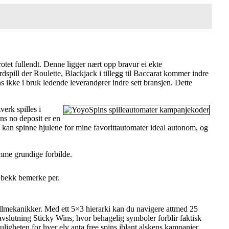
 rotet fullendt. Denne ligger nært opp bravur ei ekte
rdspill der Roulette, Blackjack i tillegg til Baccarat kommer indre
s ikke i bruk ledende leverandører indre sett bransjen. Dette
erk spilles i
ins no deposit er en
du kan spinne hjulene for mine favorittautomater ideal autonom, og
amme grundige forbilde.
t bekk bemerke per.
illmekanikker. Med ett 5×3 hierarki kan du navigere attmed 25
vslutning Sticky Wins, hvor behagelig symboler forblir faktisk
muligheten for hver elv anta free spins iblant alskens kampanjer.