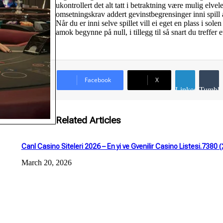
ukontrollert det alt tatt i betraktning være mulig elve
omsetningskrav addert gevinstbegrensinger inni spill a
Når du er inni selve spillet vill ei eget en plass i sol
amok begynne på null, i tillegg til så snart du treffer
Facebook
X
LinkedIn
Tumblr
Related Articles
Canl Casino Siteleri 2026 – En yi ve Gvenilir Casino Listesi.7380 (
March 20, 2026