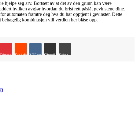
leie hjelpe seg arv. Bortsett av at det av den grunn kan være
ddert hvilken avgjør hvordan du brist rett påslåt gevinstene dine.
en for automaten framtre deg hva du har opptjent i gevinster. Dette
 et behagelig kombinasjon vill verdien her blåse opp.
Pinterest
Reddit
VKontakte
Share via Email
Print
2)