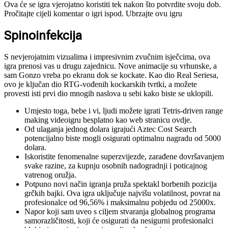
Ova će se igra vjerojatno koristiti tek nakon što potvrdite svoju dob.
Pročitajte cijeli komentar o igri ispod. Ubrzajte ovu igru
Spinoinfekcija
S nevjerojatnim vizualima i impresivnim zvučnim isječcima, ova
igra prenosi vas u drugu zajednicu. Nove animacije su vrhunske, a
sam Gonzo vreba po ekranu dok se kockate. Kao dio Real Seriesa,
ovo je ključan dio RTG-vođenih kockarskih tvrtki, a možete
provesti isti prvi dio mnogih naslova u sebi kako biste se uklopili.
Umjesto toga, bebe i vi, ljudi možete igrati Tetris-driven range
making videoigru besplatno kao web stranicu ovdje.
Od ulaganja jednog dolara igrajući Aztec Cost Search
potencijalno biste mogli osigurati optimalnu nagradu od 5000
dolara.
Iskoristite fenomenalne superzvijezde, zarađene dovršavanjem
svake razine, za kupnju osobnih nadogradnji i poticajnog
vatrenog oružja.
Potpuno novi način igranja pruža spektakl borbenih pozicija
grčkih bajki. Ova igra uključuje najvišu volatilnost, povrat na
profesionalce od 96,56% i maksimalnu pobjedu od 25000x.
Napor koji sam uveo s ciljem stvaranja globalnog programa
samorazličitosti, koji će osigurati da nesigurni profesionalci