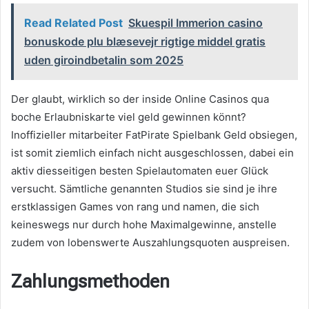
Read Related Post
Skuespil Immerion casino
bonuskode plu blæsevejr rigtige middel gratis
uden giroindbetalin som 2025
Der glaubt, wirklich so der inside Online Casinos qua
boche Erlaubniskarte viel geld gewinnen könnt?
Inoffizieller mitarbeiter FatPirate Spielbank Geld obsiegen,
ist somit ziemlich einfach nicht ausgeschlossen, dabei ein
aktiv diesseitigen besten Spielautomaten euer Glück
versucht. Sämtliche genannten Studios sie sind je ihre
erstklassigen Games von rang und namen, die sich
keineswegs nur durch hohe Maximalgewinne, anstelle
zudem von lobenswerte Auszahlungsquoten auspreisen.
Zahlungsmethoden