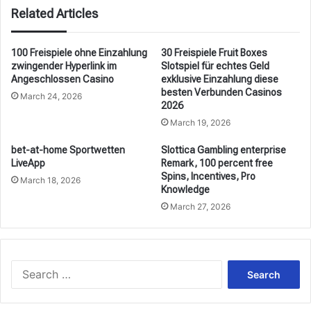
Related Articles
100 Freispiele ohne Einzahlung
30 Freispiele Fruit Boxes
zwingender Hyperlink im
Slotspiel für echtes Geld
Angeschlossen Casino
exklusive Einzahlung diese
besten Verbunden Casinos
March 24, 2026
2026
March 19, 2026
‎bet-at-home Sportwetten
Slottica Gambling enterprise
LiveApp
Remark, 100 percent free
Spins, Incentives, Pro
March 18, 2026
Knowledge
March 27, 2026
Search
for: