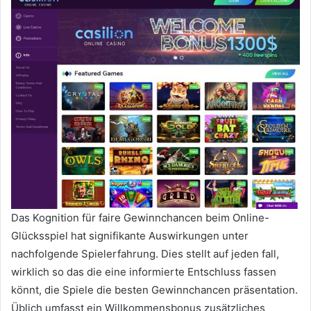
Das Kognition für faire Gewinnchancen beim Online-
Glücksspiel hat signifikante Auswirkungen unter
nachfolgende Spielerfahrung. Dies stellt auf jeden fall,
wirklich so das die eine informierte Entschluss fassen
könnt, die Spiele die besten Gewinnchancen präsentation.
Üblich umfasst ein Willkommensbonus zusätzliches