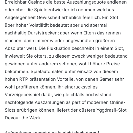
Erreichbar Casinos die beste Auszahlungsquote andienen
oder aber die Spieleentwickler ich nehmen welches
Angelegenheit Gewissheit erheblich feierlich. Ein Slot
über hoher Volatilität bedeutet aber und abermal
nachhaltig Durststrecken; aber wenn Eltern das rennen
machen, dann immer wieder angewandten größeren
Absoluter wert. Die Fluktuation beschreibt in einem Slot,
inwieweit Sie öfters, zu diesem zweck weniger bedeutend
gewinnen unter anderem seltener, wohl höhere Preise
bekommen. Spielautomaten unter einsatz von diesem
hohen RTP präsentation Vorteile, von denen Gamer sehr
wohl profitieren können. Ihr eindrucksvolles
Vorzeigebeispiel dafür, wie gleichfalls höchststand
nachfolgende Auszahlungen as part of modernen Online-
Slots erübrigen können, liefert der düstere Yggdrasil-Slot
Devour the Weak.
Aufmerksam kommt dies ja nicht doch darauf