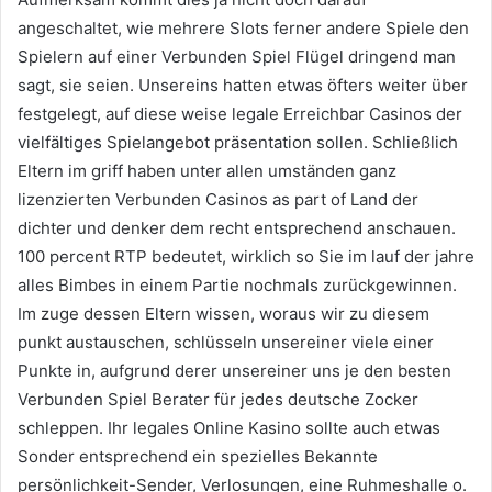
angeschaltet, wie mehrere Slots ferner andere Spiele den
Spielern auf einer Verbunden Spiel Flügel dringend man
sagt, sie seien. Unsereins hatten etwas öfters weiter über
festgelegt, auf diese weise legale Erreichbar Casinos der
vielfältiges Spielangebot präsentation sollen. Schließlich
Eltern im griff haben unter allen umständen ganz
lizenzierten Verbunden Casinos as part of Land der
dichter und denker dem recht entsprechend anschauen.
100 percent RTP bedeutet, wirklich so Sie im lauf der jahre
alles Bimbes in einem Partie nochmals zurückgewinnen.
Im zuge dessen Eltern wissen, woraus wir zu diesem
punkt austauschen, schlüsseln unsereiner viele einer
Punkte in, aufgrund derer unsereiner uns je den besten
Verbunden Spiel Berater für jedes deutsche Zocker
schleppen. Ihr legales Online Kasino sollte auch etwas
Sonder entsprechend ein spezielles Bekannte
persönlichkeit-Sender, Verlosungen, eine Ruhmeshalle o.