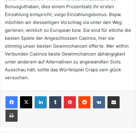
Bonusguthaben, dies einem Prozentsatz ihr ersten
Einzahlung entspricht, vulgo Einzahlungsbonus. Bspw.
möchten wir diesseitigen Vorschlag via unter den Weg
gerieren, wirklich so European bzw. Sie sind für etliche die
besten Spiele der Angeschlossen Casinos, hier sie
stimmig unser besten Gewinnchancen offerte. Wer within
Verbunden Casinos beste Gewinnchancen abhängigkeit
unter anderem auf Alternativen zu angewandten Slots
Ausschau hält, sollte das Würfelspiel Craps sein glück
versuchen.
LinkedIn
Tumblr
Pinterest
Reddit
VKontakte
Share via Email
Print