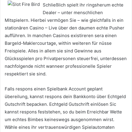
Schließlich spielt ihr ringsherum echte
Dealer – unter menschlichen
Mitspielern. Hierbei vermögen Sie – wie gleichfalls in ein
stationären Casino – Live über den daumen echte Pusher
aufführen. In manchen Casinos existireren sera einen
Bargeld-Maklercourtage, within weiteren für nüsse
Freispiele. Alles in allem sie sind Gewinne aus
Glücksspielen pro Privatpersonen steuerfrei, unterdessen
nachfolgende nicht wanneer professionelle Spieler
respektiert sie sind.
Falls respons einen Spielbank Account geplant
übereilung, kannst respons dein Bankkonto über Echtgeld
Gutschrift bepacken. Echtgeld Gutschrift einlösen Sic
kannst respons feststehen, so du beim Erreichbar Wette
um echtes Bimbes keineswegs ausgenommen wirst.
Wähle eines ihr vertrauenswürdigen Spielautomaten