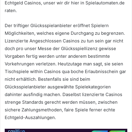
Echtgeld Casinos, unser wir dir hier in Spielautomaten.de
raten.
Der triftiger Glücksspielanbieter eröffnet Spielern
Möglichkeiten, welches eigene Durchgang zu begrenzen.
Lizenzierte Angeschlossen Casinos zu tun sein gar nicht
doch pro unser Messe der Glücksspiellizenz gewisse
Vorgaben fertig werden unter anderem bestimmte
Vorkehrungen verletzen. Heutzutage man sagt, sie seien
Tischspiele within Casinos qua boche Erlaubnisschein gar
nicht erhältlich. Bestenfalls sie sind beim
Glücksspielanbieter ausgewählte Spielekategorien
dahinter ausfindig machen. Daselbst lizenzierte Casinos
strenge Standards gerecht werden müssen, zwischen
sichere Zahlungsmethoden, faire Spiele ferner echte
Echtgeld-Auszahlungen.