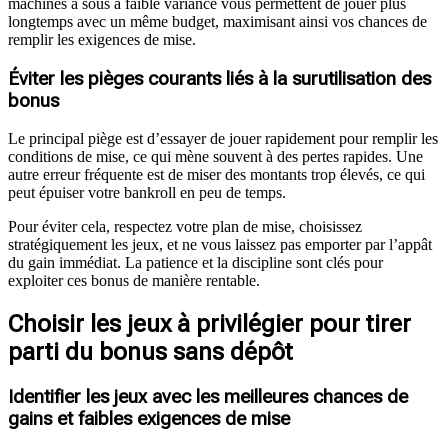
machines à sous à faible variance vous permettent de jouer plus
longtemps avec un même budget, maximisant ainsi vos chances de
remplir les exigences de mise.
Éviter les pièges courants liés à la surutilisation des
bonus
Le principal piège est d’essayer de jouer rapidement pour remplir les
conditions de mise, ce qui mène souvent à des pertes rapides. Une
autre erreur fréquente est de miser des montants trop élevés, ce qui
peut épuiser votre bankroll en peu de temps.
Pour éviter cela, respectez votre plan de mise, choisissez
stratégiquement les jeux, et ne vous laissez pas emporter par l’appât
du gain immédiat. La patience et la discipline sont clés pour
exploiter ces bonus de manière rentable.
Choisir les jeux à privilégier pour tirer
parti du bonus sans dépôt
Identifier les jeux avec les meilleures chances de
gains et faibles exigences de mise