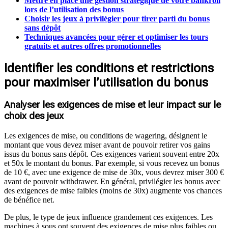
Mettre en place une gestion stratégique de votre bankroll
lors de l’utilisation des bonus
Choisir les jeux à privilégier pour tirer parti du bonus
sans dépôt
Techniques avancées pour gérer et optimiser les tours
gratuits et autres offres promotionnelles
Identifier les conditions et restrictions
pour maximiser l’utilisation du bonus
Analyser les exigences de mise et leur impact sur le
choix des jeux
Les exigences de mise, ou conditions de wagering, désignent le
montant que vous devez miser avant de pouvoir retirer vos gains
issus du bonus sans dépôt. Ces exigences varient souvent entre 20x
et 50x le montant du bonus. Par exemple, si vous recevez un bonus
de 10 €, avec une exigence de mise de 30x, vous devrez miser 300 €
avant de pouvoir withdrawer. En général, privilégier les bonus avec
des exigences de mise faibles (moins de 30x) augmente vos chances
de bénéfice net.
De plus, le type de jeux influence grandement ces exigences. Les
machines à sous ont souvent des exigences de mise plus faibles ou