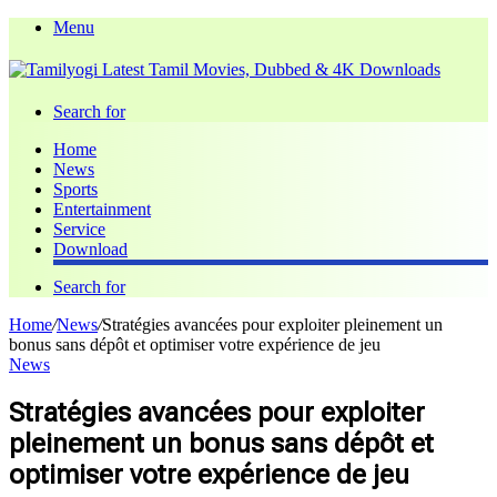
Menu
Search for
Home
News
Sports
Entertainment
Service
Download
Search for
Home
/
News
/
Stratégies avancées pour exploiter pleinement un
bonus sans dépôt et optimiser votre expérience de jeu
News
Stratégies avancées pour exploiter
pleinement un bonus sans dépôt et
optimiser votre expérience de jeu