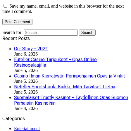
Save my name, email, and website in this browser for the next
time I comment.
Search for:
Recent Posts
Our Story – 2021
June 6, 2026
Euteller Casino Tarjoukset – Opas Online
Kasinopelaajille
June 5, 2026
Casino Ilman Kierrätystä: Perinpohjainen Opas ja Vinkit
June 5, 2026
Neteller Sportsbook: Kaikki, Mitä Tarvitset Tietää
June 5, 2026
Suomalaiset Trustly Kasinot – Täydellinen Opas Suomen
Parhaisiin Kasinoihin
June 4, 2026
Categories
Entertainment