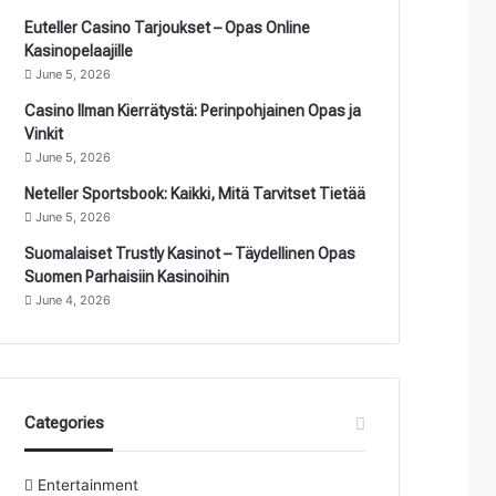
Euteller Casino Tarjoukset – Opas Online
Kasinopelaajille
June 5, 2026
Casino Ilman Kierrätystä: Perinpohjainen Opas ja
Vinkit
June 5, 2026
Neteller Sportsbook: Kaikki, Mitä Tarvitset Tietää
June 5, 2026
Suomalaiset Trustly Kasinot – Täydellinen Opas
Suomen Parhaisiin Kasinoihin
June 4, 2026
Categories
Entertainment