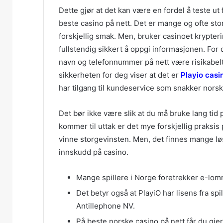
Dette gjør at det kan være en fordel å teste ut f
beste casino på nett. Det er mange og ofte store
forskjellig smak. Men, bruker casinoet krypteri
fullstendig sikkert å oppgi informasjonen. For
navn og telefonnummer på nett være risikabelt. S
sikkerheten for deg viser at det er
Playio casi
har tilgang til kundeservice som snakker norsk
Det bør ikke være slik at du må bruke lang tid 
kommer til uttak er det mye forskjellig praksis
vinne storgevinsten. Men, det finnes mange løs
innskudd på casino.
Mange spillere i Norge foretrekker e-lomme
Det betyr også at PlayiO har lisens fra 
Antillephone NV.
På beste norske casino på nett får du gje