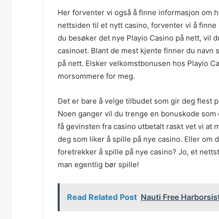
Her forventer vi også å finne informasjon om hv
nettsiden til et nytt casino, forventer vi å fi
du besøker det nye Playio Casino på nett, vil d
casinoet. Blant de mest kjente finner du nav
på nett. Elsker velkomstbonusen hos Playio Ca
morsommere for meg.
Det er bare å velge tilbudet som gir deg flest
Noen ganger vil du trenge en bonuskode som du
få gevinsten fra casino utbetalt raskt vet vi at 
deg som liker å spille på nye casino. Eller om d
foretrekker å spille på nye casino? Jo, et net
man egentlig bør spille!
Read Related Post
Nauti Free Harborsi