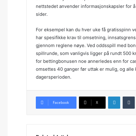
nettstedet anvender informasjonskapsler for å
sider.
For eksempel kan du hver uke få gratisspinn ve
har spesifikke krav til omsetning, innsatsgrens
gjennom reglene nøye. Ved oddsspill med bonu
spillrunde, som vanligvis ligger på rundt 500 k
for bettingbonusen noe annerledes enn for casi
omsettes 40 ganger før uttak er mulig, og alle 
dagersperioden.
LinkedIn
Facebook
X