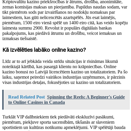
Kriptovalūtu kazino priekšrocības ir ātrums, drošība, anonimitāte,
zemas komisijas maksas un pieejamība. Papildus naudas sodam, var
tikt piemērots sods par izvairīšanos no nodokļu nomaksas par
laimestiem, kas gūti nelicencētās azartspēlēs. Jūs esat laimējis,
piemēram, 1500 eiro vienā spēlē un 1400 eiro citā, kas veido kopēju
laimesta summu 2900. Revolut ir populārs digitālais bankas
pakalpojums, kas piedāvā ātrumu un drošību, veicot iemaksas un
izmaksas tiešsaistē.
Kā izvēlēties labāko online kazino?
Līdz ar to arī jebkāda veida strīdu situācijas ir risināmas likumā
noteiktajā kārtībā, kas pasargā klientu no krāpniecības. Online
kazino bonusi no Latvijā licencētiem kazino un totalizatoriem. Pa šo
laiku, saņemot peiredzi vairākos industrijas uzņēmumos, ir pārzinis
visas industrijas detaļas, fokusējoties uz kazino un totalizatoriem.
Read Related Post
Spinning the Reels: A Beginner's Guide
to Online Casinos in Canada
Turklāt VIP dalībniekiem tiek piedāvāti ekskluzīvi pasākumi,
piemēram, piekļuve sporta sacensībām, tikšanās ar slaveniem
sportistiem un kultūras notikumu apmeklējumi. VIP spēlētāji bauda