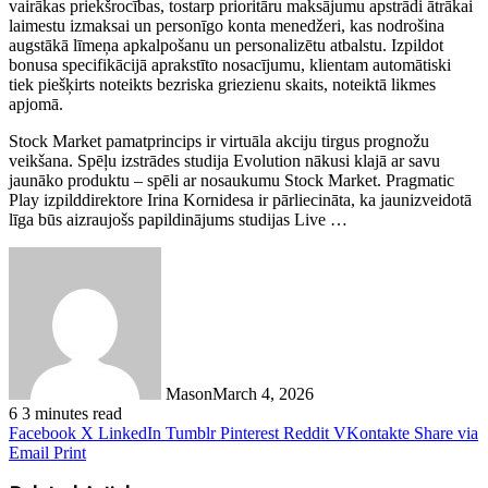
vairākas priekšrocības, tostarp prioritāru maksājumu apstrādi ātrākai
laimestu izmaksai un personīgo konta menedžeri, kas nodrošina
augstākā līmeņa apkalpošanu un personalizētu atbalstu. Izpildot
bonusa specifikācijā aprakstīto nosacījumu, klientam automātiski
tiek piešķirts noteikts bezriska griezienu skaits, noteiktā likmes
apjomā.
Stock Market pamatprincips ir virtuāla akciju tirgus prognožu
veikšana. Spēļu izstrādes studija Evolution nākusi klajā ar savu
jaunāko produktu – spēli ar nosaukumu Stock Market. Pragmatic
Play izpilddirektore Irina Kornidesa ir pārliecināta, ka jaunizveidotā
līga būs aizraujošs papildinājums studijas Live …
Mason
March 4, 2026
6
3 minutes read
Facebook
X
LinkedIn
Tumblr
Pinterest
Reddit
VKontakte
Share via
Email
Print