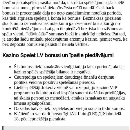
Derību jeb atspēles prasība norāda, cik reižu spēlētājam ir jāatspēlē
bonusa summa, pirms tā tiek pārvērsta reālā naudā. Cashback
bonuss ir procentuālā daļa no neto zaudējumiem noteiktā periodā,
kas tiek atgriezta spēlētāja kontā kā bonuss. Bezmaksas griezienu
skaits un to izmantošanas noteikumi gan vienmēr būs atkarīgi no
konkrētā piedāvājuma. Lai gan tie piedāvā bezriska iepazīšanos ar
spēļu vietni, ‘’dāvinātās’’ summas bieži ir smieklīgi nelielas. Pat tad,
ja atrodat šādu unikālu piedāvājumu ārzemju kazino, ņemiet vērā, ka
bez depozīta bonusiem parasti ir neliela vērtība.
Kazino Spelet LV bonusi un īpašie piedāvājumi
Šis bonuss tiek izmaksāts vienīgi tad, ja laika periodā, akcijas
kazino spēlēs spēlētāja bilance ir negatīva.
Caurspīdīga un spēlētājiem draudzīga finanšu darījumu
politika veicina pozitīvu spēlēšanas pieredzi.
Lielie spēlētāji Joker.lv vietnē var uzelpot, jo kazino VIP
programma ikkatram dod iespēju saņemt dažādas privilēģijas,
tai skaitā personīgo menedžeri, ātrākas izmaksas un augstākā
līmeņa apkalpošanu!
Dažādas balvas tiek izspēlētas arī vietņu sociālo tīklu kontos.
Klātienē to var darīt personīgi IAUI birojā Rīgā, Stabu ielā
18, pēc iepriekšēja pieraksta.