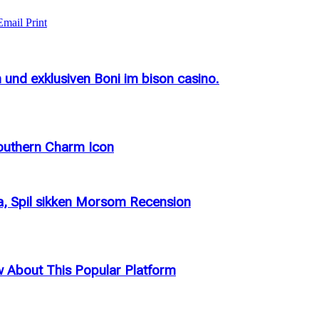
Email
Print
nd exklusiven Boni im bison casino.
outhern Charm Icon
ma, Spil sikken Morsom Recension
w About This Popular Platform