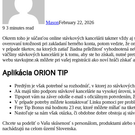
Mason
February 22, 2026
9
3 minutes read
Okrem toho je súčasťou online stávkových kancelárii takmer vždy aj st
overovaní totožnosti pri zakladaní herného konta, potom vedzte, že
v prípade tiketov, na ktorých zatiaľ žiadna príležitosť vyhodnotená ne
väčšiny stávkových kancelárii je k tomu, aby ste ho získali, nutné pre
webu stavkujme.sk môžete pri vašej registrácii ako noví hráči získať 
Aplikácia ORION TIP
Predtým je však potrebné sa rozhodnúť, v ktorej zo stávkových
Ak majú túto podporu stávkové kancelárie na vysokej úrovni, ic
Tipsport vám na záver odošle e-mail s oficiálnym potvrdením, 
V prípade potreby môžete kontaktovať Linku pomoci pre probl
Free Tip Bonus má hodnotu 23 eur, ktoré môžete míňať na tikety
Nastoľuje sa nám však otázka, či obdobne dobre obstoja aj stáv
Chcete sa podeliť o Vašu skúsenosť s personálom, produktami alebo slu
nachádzajú na celom území Slovenska.