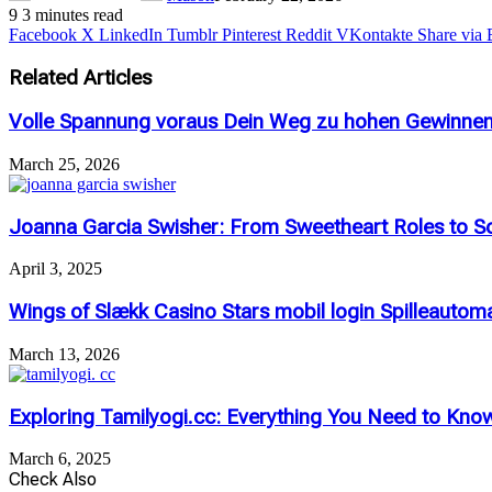
9
3 minutes read
Facebook
X
LinkedIn
Tumblr
Pinterest
Reddit
VKontakte
Share via 
Related Articles
Volle Spannung voraus Dein Weg zu hohen Gewinnen u
March 25, 2026
Joanna Garcia Swisher: From Sweetheart Roles to S
April 3, 2025
Wings of Slækk Casino Stars mobil login Spilleauto
March 13, 2026
Exploring Tamilyogi.cc: Everything You Need to Kno
March 6, 2025
Check Also