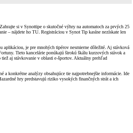
. Zahrajte si v Synottipe o skutočné výhry na automatoch za prvých 25
ie – nájdete ho TU. Registráciou v Synot Tip kasíne nezískate len
 aplikáciou, je pre mnohých tipérov nesmierne dôležité. Aj stávková
ortuny. Tieto kancelárie ponúkajú širokú škálu kurzových stávok a
iež aj stávkovanie v oblasti e-športov. Aktuálny prehľad
sné a konkrétne analýzy obsahujúce tie najpotrebnejšie informácie. Ide
Hazardné hry predstavujú riziko vysokých finančných strát a ich