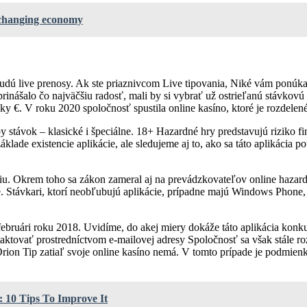
a changing economy
udú live prenosy. Ak ste priaznivcom Live tipovania, Niké vám ponúka 
prinášalo čo najväčšiu radosť, mali by si vybrať už ostrieľanú stávko
y €. V roku 2020 spoločnosť spustila online kasíno, ktoré je rozdelen
 stávok – klasické i špeciálne. 18+ Hazardné hry predstavujú riziko fin
klade existencie aplikácie, ale sledujeme aj to, ako sa táto aplikácia
iu. Okrem toho sa zákon zameral aj na prevádzkovateľov online hazardn
. Stávkari, ktorí neobľubujú aplikácie, prípadne majú Windows Phone,
ebruári roku 2018. Uvidíme, do akej miery dokáže táto aplikácia konk
ovať prostredníctvom e-mailovej adresy Spoločnosť sa však stále rozv
Orion Tip zatiaľ svoje online kasíno nemá. V tomto prípade je podmienk
: 10 Tips To Improve It