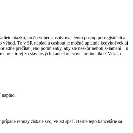
diete otázku, prečo vôbec absolvovať tento postup pri registrácii a
o výhod. To v SR neplatí a cashout je možné uplatniť kedykoľvek aj
riadne prečítať jeho podmienky, aby ste neskôr neboli sklamaní – u
te u niektorej zo stávkových kancelárii staviť online tiket? Vďaka
ť naplno.
prípade remízy získate svoj vklad späť. Herne tejto kancelárie sa