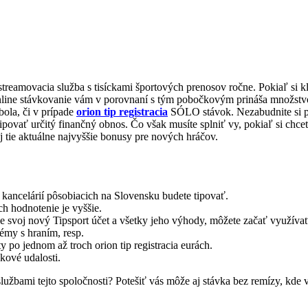
reamovacia služba s tisíckami športových prenosov ročne. Pokiaľ si kla
 online stávkovanie vám v porovnaní s tým pobočkovým prináša množstv
bola, či v prípade
orion tip registracia
SÓLO stávok. Nezabudnite si po
tipovať určitý finančný obnos. Čo však musíte splniť vy, pokiaľ si chce
aj tie aktuálne najvyššie bonusy pre nových hráčov.
 kancelárií pôsobiacich na Slovensku budete tipovať.
h hodnotenie je vyššie.
že svoj nový Tipsport účet a všetky jeho výhody, môžete začať využíva
émy s hraním, resp.
 po jednom až troch orion tip registracia eurách.
kové udalosti.
žbami tejto spoločnosti? Potešiť vás môže aj stávka bez remízy, kde v 