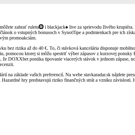
môžete zahrať ruletu🛞 i blackjack♠️ live za sprievodu živého krupiéra
 článok o vstupných bonusoch v SynotTipe a podmienkach pre ich získan
ákavým promoakciám.
 bez rizika až do 40 €. To, či stávková kancelária disponuje mobilnou
u, pomocou ktorej si môžu spestriť výber zápasov z kurzovej ponuky F
je, že DOXXbet ponúka tipovanie viacerých stávok v jednom zápase, no t
ecenzii.
lárií na základe vašich preferencií. Na webe stavkaradar.sk nájdete pre
azardné hry predstavujú riziko finančných strát a vzniku závislosti. 