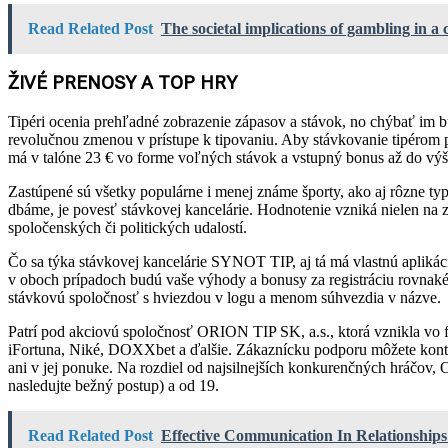
Read Related Post
The societal implications of gambling in 
ŽIVÉ PRENOSY A TOP HRY
Tipéri ocenia prehľadné zobrazenie zápasov a stávok, no chýbať im b
revolučnou zmenou v prístupe k tipovaniu. Aby stávkovanie tipérom 
má v talóne 23 € vo forme voľných stávok a vstupný bonus až do výšk
Zastúpené sú všetky populárne i menej známe športy, ako aj rôzne typy
dbáme, je povesť stávkovej kancelárie. Hodnotenie vzniká nielen na zá
spoločenských či politických udalostí.
Čo sa týka stávkovej kancelárie SYNOT TIP, aj tá má vlastnú aplikác
v oboch prípadoch budú vaše výhody a bonusy za registráciu rovnaké
stávkovú spoločnosť s hviezdou v logu a menom súhvezdia v názve.
Patrí pod akciovú spoločnosť ORION TIP SK, a.s., ktorá vznikla vo f
iFortuna, Niké, DOXXbet a ďalšie. Zákaznícku podporu môžete kontakt
ani v jej ponuke. Na rozdiel od najsilnejších konkurenčných hráčov, 
nasledujte bežný postup) a od 19.
Read Related Post
Effective Communication In Relationships