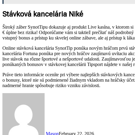
Stávková kancelária Niké
Široký záber SynotTipu dokazuje aj produkt Live kasína, v ktorom si 
€ úplne bez rizika! Odporúčame vám si taktiež prečítať náš podrobný
vstupný bonus a prístup ku skvelej online zábave, ale aj prístup k l
Online stávková kancelária SynotTip ponúka novým hráčom prvú stávku
kancelária Fortuna ponúka pre nových hráčov zaujímavú uvítaciu akci
live stávok na rôzne športové a nešportové udalosti. Zaujímavosťou 
ponúkaných bonusov v stávkovej kancelárii Tipsport nájdete v našej r
Práve tieto informácie oceníte pri výbere najlepších stávkových kance
o bonusy, ktoré nie sú podmienené žiadnym vkladom na hráčsky účet. H
nadmerné hranie spôsobuje riziko vzniku závislosti.
Mason
February 22, 2026