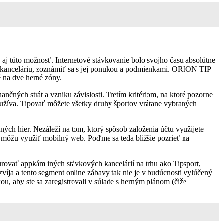
aj túto možnosť. Internetové stávkovanie bolo svojho času absolútne
vú kanceláriu, zoznámiť sa s jej ponukou a podmienkami. ORION TIP
é na dve herné zóny.
ančných strát a vzniku závislosti. Tretím kritériom, na ktoré pozorne
 používa. Tipovať môžete všetky druhy športov vrátane vybraných
ých hier. Nezáleží na tom, ktorý spôsob založenia účtu využijete –
 môžu využiť mobilný web. Poďme sa teda bližšie pozrieť na
urovať appkám iných stávkových kancelárií na trhu ako Tipsport,
íja a tento segment online zábavy tak nie je v budúcnosti vylúčený
ou, aby ste sa zaregistrovali v súlade s herným plánom (čiže