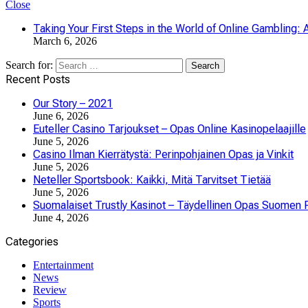
Close
Taking Your First Steps in the World of Online Gambling: 
March 6, 2026
Search for:
Recent Posts
Our Story – 2021
June 6, 2026
Euteller Casino Tarjoukset – Opas Online Kasinopelaajille
June 5, 2026
Casino Ilman Kierrätystä: Perinpohjainen Opas ja Vinkit
June 5, 2026
Neteller Sportsbook: Kaikki, Mitä Tarvitset Tietää
June 5, 2026
Suomalaiset Trustly Kasinot – Täydellinen Opas Suomen P
June 4, 2026
Categories
Entertainment
News
Review
Sports