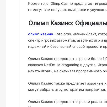
Кроме того, Olimp Casino предлагает игрок
помогут вам получать выигрыши и улучшать
Олимп Казино: Официальн
олимп казино
– это официальный сайт, кото
спектр игровых автоматов, азартных игр и д
надежный и безопасный способ провести вр
Олимп Казино предлагает игрокам более 1 0
включая NetEnt, Microgaming и другие. Игро
начать играть, не скачивая программного о
Олимп Казино также предлагает азартные игр
могут выбрать игру, которая им понравится, 
Олимп Казино предлагает игрокам реальные 