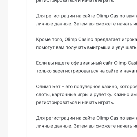
регистрироваться и начать играть.
Для регистрации на сайте Olimp Casino вам
личные данные. Затем вы сможете начать и
Кроме того, Olimp Casino предлагает игрок
помогут вам получать выигрыши и улучшать
Если вы ищете официальный сайт Olimp Casi
только зарегистрироваться на сайте и начать
Олимп Бет – это популярное казино, которо
слоты, карточные игры и рулетку. Казино и
регистрироваться и начать играть.
Для регистрации на сайте Olimp Casino вам
личные данные. Затем вы сможете начать и