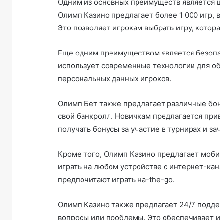
Одним из основных преимуществ является ш
Олимп Казино предлагает более 1 000 игр, в
Это позволяет игрокам выбрать игру, котор
Еще одним преимуществом является безопа
использует современные технологии для о
персональных данных игроков.
Олимп Бет также предлагает различные бон
свой банкролл. Новичкам предлагается при
получать бонусы за участие в турнирах и за
Кроме того, Олимп Казино предлагает моби
играть на любом устройстве с интернет-кан
предпочитают играть на-the-go.
Олимп Казино также предлагает 24/7 подд
вопросы или проблемы. Это обеспечивает и