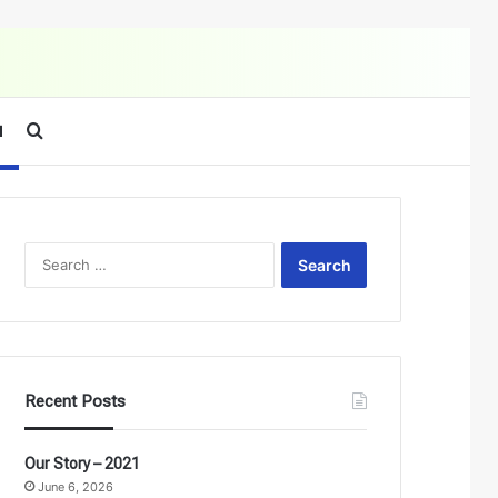
Search for
d
Search
for:
Recent Posts
Our Story – 2021
June 6, 2026