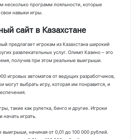
ам несколько программ лояльности, которые
 свои навыки игры.
ый сайт в Казахстане
рый предлагает игрокам из Казахстана широкий
ругих развлекательных услуг. Олимп Казино – это
емя, получив при этом реальные выигрыши.
00 игровых автоматов от ведущих разработчиков,
ки могут выбрать игру, которая им понравится, и
беспечения.
ы, такие как рулетка, бинго и другие. Игроки
и начать играть.
выигрыши, начиная от 0,01 до 100 000 рублей.