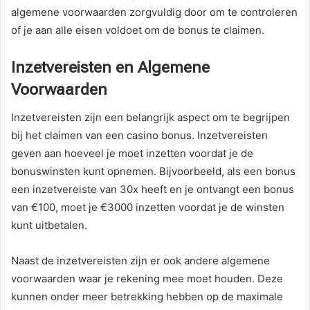
algemene voorwaarden zorgvuldig door om te controleren
of je aan alle eisen voldoet om de bonus te claimen.
Inzetvereisten en Algemene
Voorwaarden
Inzetvereisten zijn een belangrijk aspect om te begrijpen
bij het claimen van een casino bonus. Inzetvereisten
geven aan hoeveel je moet inzetten voordat je de
bonuswinsten kunt opnemen. Bijvoorbeeld, als een bonus
een inzetvereiste van 30x heeft en je ontvangt een bonus
van €100, moet je €3000 inzetten voordat je de winsten
kunt uitbetalen.
Naast de inzetvereisten zijn er ook andere algemene
voorwaarden waar je rekening mee moet houden. Deze
kunnen onder meer betrekking hebben op de maximale