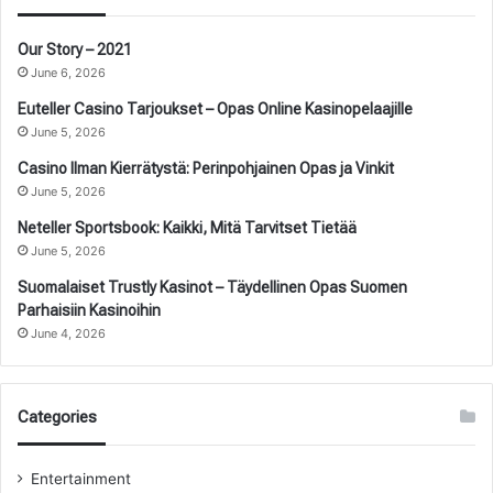
Our Story – 2021
June 6, 2026
Euteller Casino Tarjoukset – Opas Online Kasinopelaajille
June 5, 2026
Casino Ilman Kierrätystä: Perinpohjainen Opas ja Vinkit
June 5, 2026
Neteller Sportsbook: Kaikki, Mitä Tarvitset Tietää
June 5, 2026
Suomalaiset Trustly Kasinot – Täydellinen Opas Suomen
Parhaisiin Kasinoihin
June 4, 2026
Categories
Entertainment