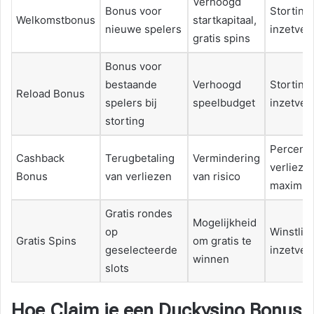
Verhoogd
Bonus voor
Storting
Welkomstbonus
startkapitaal,
nieuwe spelers
inzetver
gratis spins
Bonus voor
bestaande
Verhoogd
Storting
Reload Bonus
spelers bij
speelbudget
inzetver
storting
Percent
Cashback
Terugbetaling
Vermindering
verliezen
Bonus
van verliezen
van risico
maximu
Gratis rondes
Mogelijkheid
op
Winstlim
Gratis Spins
om gratis te
geselecteerde
inzetver
winnen
slots
Hoe Claim je een Duckysino Bonus