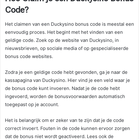
Code?
Het claimen van een Duckysino bonus code is meestal een
eenvoudig proces. Het begint met het vinden van een
geldige code. Zoek op de website van Duckysino, in
nieuwsbrieven, op sociale media of op gespecialiseerde
bonus code websites.
Zodra je een geldige code hebt gevonden, ga je naar de
kassapagina van Duckysino. Hier vind je een veld waar je
de bonus code kunt invoeren. Nadat je de code hebt
ingevoerd, worden de bonusvoorwaarden automatisch
toegepast op je account.
Het is belangrijk om er zeker van te zijn dat je de code
correct invoert. Fouten in de code kunnen ervoor zorgen
dat de bonus niet wordt geactiveerd. Lees ook de