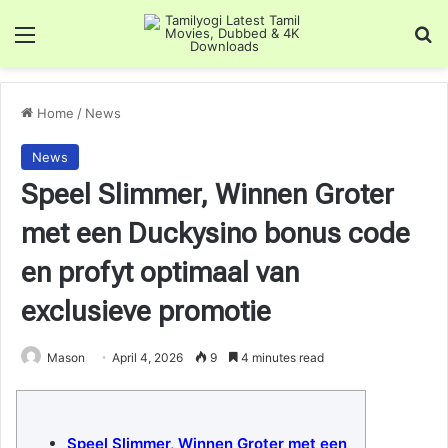
Menu
Se
Home
/
News
News
Speel Slimmer, Winnen Groter
met een Duckysino bonus code
en profyt optimaal van
exclusieve promotie
Mason
April 4, 2026
9
4 minutes read
Speel Slimmer, Winnen Groter met een