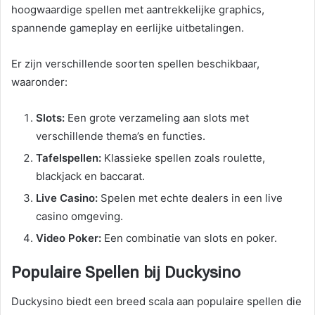
hoogwaardige spellen met aantrekkelijke graphics,
spannende gameplay en eerlijke uitbetalingen.
Er zijn verschillende soorten spellen beschikbaar,
waaronder:
Slots:
Een grote verzameling aan slots met
verschillende thema’s en functies.
Tafelspellen:
Klassieke spellen zoals roulette,
blackjack en baccarat.
Live Casino:
Spelen met echte dealers in een live
casino omgeving.
Video Poker:
Een combinatie van slots en poker.
Populaire Spellen bij Duckysino
Duckysino biedt een breed scala aan populaire spellen die