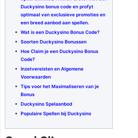
Duckysino bonus code en profyt
optimaal van exclusieve promoties en
een breed aanbod aan spellen.
Wat is een Duckysino Bonus Code?
Soorten Duckysino Bonussen
Hoe Claim je een Duckysino Bonus
Code?
Inzetvereisten en Algemene
Voorwaarden
Tips voor het Maximaliseren van je
Bonus
Duckysino Spelaanbod
Populaire Spellen bij Duckysino