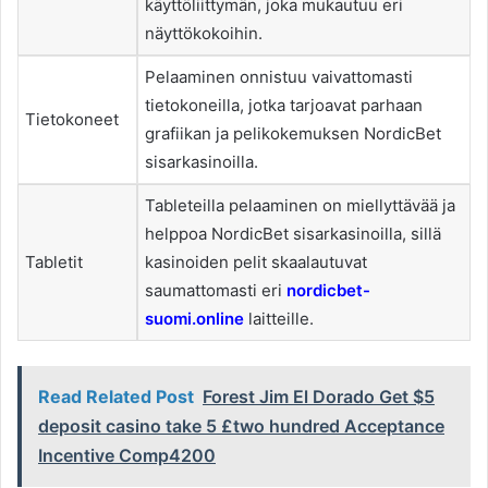
käyttöliittymän, joka mukautuu eri
näyttökokoihin.
Pelaaminen onnistuu vaivattomasti
tietokoneilla, jotka tarjoavat parhaan
Tietokoneet
grafiikan ja pelikokemuksen NordicBet
sisarkasinoilla.
Tableteilla pelaaminen on miellyttävää ja
helppoa NordicBet sisarkasinoilla, sillä
Tabletit
kasinoiden pelit skaalautuvat
saumattomasti eri
nordicbet-
suomi.online
laitteille.
Read Related Post
Forest Jim El Dorado Get $5
deposit casino take 5 £two hundred Acceptance
Incentive Comp4200