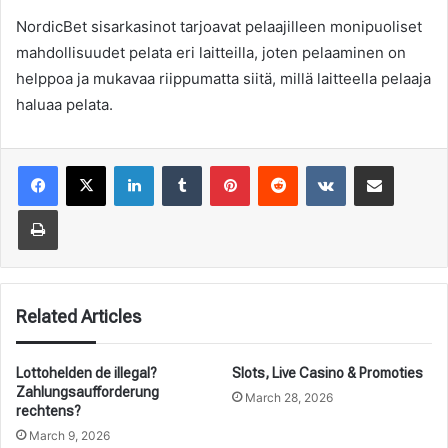
NordicBet sisarkasinot tarjoavat pelaajilleen monipuoliset
mahdollisuudet pelata eri laitteilla, joten pelaaminen on
helppoa ja mukavaa riippumatta siitä, millä laitteella pelaaja
haluaa pelata.
LinkedIn
Tumblr
Pinterest
Reddit
VKontakte
Share via Email
Print
Related Articles
Lottohelden de illegal?
Slots, Live Casino & Promoties
Zahlungsaufforderung
March 28, 2026
rechtens?
March 9, 2026