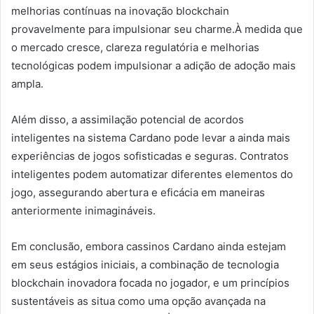
melhorias contínuas na inovação blockchain
provavelmente para impulsionar seu charme.À medida que
o mercado cresce, clareza regulatória e melhorias
tecnológicas podem impulsionar a adição de adoção mais
ampla.
Além disso, a assimilação potencial de acordos
inteligentes na sistema Cardano pode levar a ainda mais
experiências de jogos sofisticadas e seguras. Contratos
inteligentes podem automatizar diferentes elementos do
jogo, assegurando abertura e eficácia em maneiras
anteriormente inimagináveis.
Em conclusão, embora cassinos Cardano ainda estejam
em seus estágios iniciais, a combinação de tecnologia
blockchain inovadora focada no jogador, e um princípios
sustentáveis as situa como uma opção avançada na