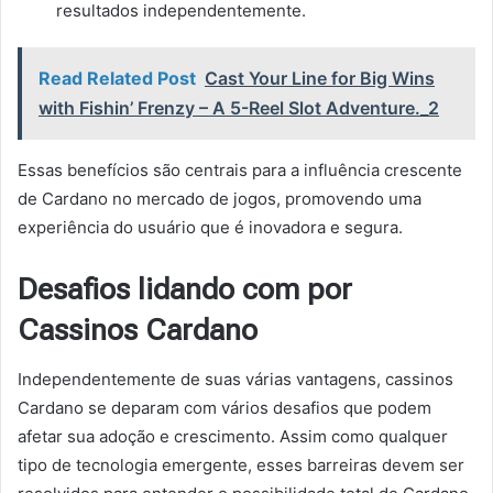
resultados independentemente.
Read Related Post
Cast Your Line for Big Wins
with Fishin’ Frenzy – A 5-Reel Slot Adventure._2
Essas benefícios são centrais para a influência crescente
de Cardano no mercado de jogos, promovendo uma
experiência do usuário que é inovadora e segura.
Desafios lidando com por
Cassinos Cardano
Independentemente de suas várias vantagens, cassinos
Cardano se deparam com vários desafios que podem
afetar sua adoção e crescimento. Assim como qualquer
tipo de tecnologia emergente, esses barreiras devem ser