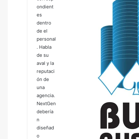
ondient
es
dentro
de el
personal
. Habla
de su
aval y la
reputaci
ón de
una
agencia.
NextGen
debería
n
diseñad
o