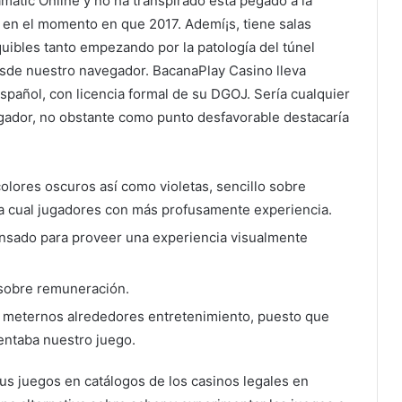
tic Online y no ha transpirado está pegado a la
 en el momento en que 2017. Ademí¡s, tiene salas
ibles tanto empezando por la patologí­a del túnel
sde nuestro navegador. BacanaPlay Casino lleva
spañol, con licencia formal de su DGOJ. Serí­a cualquier
ugador, no obstante como punto desfavorable destacaría
lores oscuros así­ como violetas, sencillo sobre
la cual jugadores con más profusamente experiencia.
sado para proveer una experiencia visualmente
 sobre remuneración.
a meternos alrededores entretenimiento, puesto que
ntaba nuestro juego.
sus juegos en catálogos de los casinos legales en