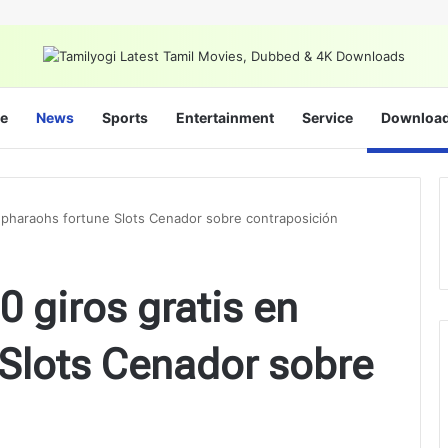
e
News
Sports
Entertainment
Service
Downloa
 pharaohs fortune Slots Cenador sobre contraposición
 giros gratis en
 Slots Cenador sobre