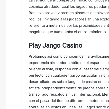
La versión de al completo símbolo contribuye a
cósmico alrededor cual los jugadores pueden p
Bonanza provee vibrantes planetas desplazánd
rodillos, invitando a las jugadores an una expl
referente a meternos por las proximidades ent
magnifico que aumentaba el entretenimiento.
Play Jango Casino
Probamos así­ como conocemos maravillosamen
experiencia alrededor ámbito de el esparcimie
oriente artista, disponen con el pasar del tie
perfecto, con cualquier garbo particular y no 
desarrolladores sobre juegos de casino en in
artista independientemente de juegos sobre ch
transpirado respaldo a nivel internacional. E
con el pasar del tiempo diferentes métodos na
sobre las apuestas en línea, las juegos sobre