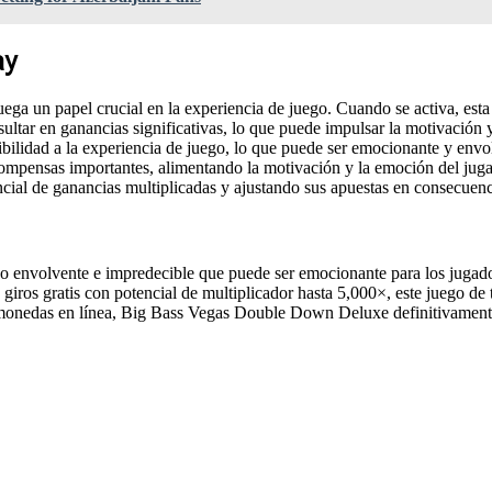
ay
 un papel crucial en la experiencia de juego. Cuando se activa, esta fu
ltar en ganancias significativas, lo que puede impulsar la motivación 
bilidad a la experiencia de juego, lo que puede ser emocionante y envo
ecompensas importantes, alimentando la motivación y la emoción del jug
ncial de ganancias multiplicadas y ajustando sus apuestas en consecuenc
nvolvente e impredecible que puede ser emocionante para los jugadore
 giros gratis con potencial de multiplicador hasta 5,000×, este juego d
monedas en línea, Big Bass Vegas Double Down Deluxe definitivamente