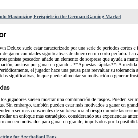
into Maximizing Freispiele in the German iGaming Market
or
wn Deluxe suele estar caracterizado por una serie de períodos cortos 
r de ganar cantidades significativas de dinero en un corto período. La c
l protagonista pescador, añade un elemento de sorpresa que ayuda a mant
pación, ansioso por ganar en grande.- **Apuestas rápidas**: A medida 
eriódicamente, el jugador hace una pausa para reevaluar su tolerancia a
as significativas, lo que puede alimentar su motivación o generar frust
idas
os jugadores suelen mostrar una combinación de rasgos. Pueden ser má
revias. Sin embargo, también pueden estar más motivados a ganar en gra
nden a ser más conscientes de su tolerancia al riesgo durante las sesion
arrollar un enfoque más estratégico, considerando sus experiencias ante
ermanecen motivados para ganar en grande, impulsados por la posibilid
etting for Azerbaijani Fans