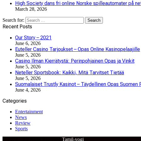
High Society dans fri online Norske spilleautomater på ne
March 28, 2026
Search for:
Recent Posts
Our Story – 2021
June 6, 2026
Euteller Casino Tarjoukset – Opas Online Kasinopelaajille
June 5, 2026
Casino Ilman Kierrätystä: Perinpohjainen Opas ja Vinkit
June 5, 2026
Neteller Sportsbook: Kaikki, Mitä Tarvitset Tietää
June 5, 2026
Suomalaiset Trustly Kasinot – Täydellinen Opas Suomen P
June 4, 2026
Categories
Entertainment
News
Review
Sports
© 2024 – All Right Reserved
Tamil-yogi