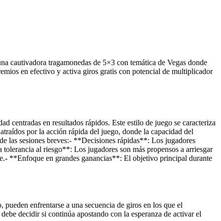
 una cautivadora tragamonedas de 5×3 con temática de Vegas donde
os en efectivo y activa giros gratis con potencial de multiplicador
dad centradas en resultados rápidos. Este estilo de juego se caracteriza
traídos por la acción rápida del juego, donde la capacidad del
 de las sesiones breves:- **Decisiones rápidas**: Los jugadores
a tolerancia al riesgo**: Los jugadores son más propensos a arriesgar
te.- **Enfoque en grandes ganancias**: El objetivo principal durante
 pueden enfrentarse a una secuencia de giros en los que el
 debe decidir si continúa apostando con la esperanza de activar el