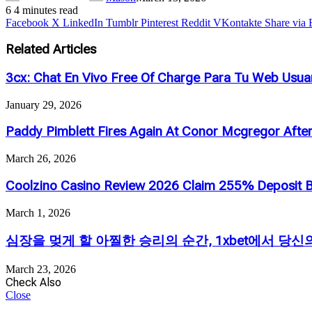
6
4 minutes read
Facebook
X
LinkedIn
Tumblr
Pinterest
Reddit
VKontakte
Share via 
Related Articles
3cx: Chat En Vivo Free Of Charge Para Tu Web Usuar
January 29, 2026
Paddy Pimblett Fires Again At Conor Mcgregor Afte
March 26, 2026
Coolzino Casino Review 2026 Claim 255% Deposit 
March 1, 2026
심장을 멎게 할 아찔한 승리의 순간, 1xbet에서 당
March 23, 2026
Check Also
Close