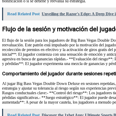
bonificación o si se detiene y reevalúa su estrategia.
Read Related Post
Unveiling the Razor's Edge: A Deep Dive 
Flujo de la sesión y motivación del jugad
El flujo de la sesión para los jugadores de Big Bass Vegas Double Do
reevaluación. Este patrón está impulsado por la motivación del jugado
recolección de premios en efectivo y la activación de giros gratis de
inicial**: El jugador comienza con una sensación de emoción y antici
agresiva en busca de ganancias rápidas.- **Evaluación del riesgo**: P
y pérdidas**: El jugador experimenta una mezcla de ganancias y pérdid
Comportamiento del jugador durante sesiones repet
Al jugar Big Bass Vegas Double Down Deluxe en sesiones repetidas, l
estrategia y ajustar su tolerancia al riesgo según sus experiencias p
Rasgos conductuales clave:- **Control del riesgo**: Los jugadores tie
pérdidas significativas.- **Juego estratégico**: El jugador puede des
aumentada**: A pesar de la mayor cautela, los jugadores a menudo p
Read Related Post
Discover the 1xbet App: Ultimate Sports B