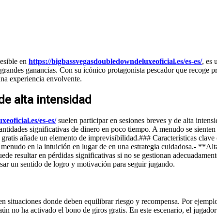
esible en
https://bigbassvegasdoubledowndeluxeoficial.es/es-es/
, es
andes ganancias. Con su icónico protagonista pescador que recoge premi
una experiencia envolvente.
de alta intensidad
eoficial.es/es-es/
suelen participar en sesiones breves y de alta intensi
ntidades significativas de dinero en poco tiempo. A menudo se sienten a
s gratis añade un elemento de imprevisibilidad.### Características clave
 menudo en la intuición en lugar de en una estrategia cuidadosa.- **Alt
ede resultar en pérdidas significativas si no se gestionan adecuadamen
lsar un sentido de logro y motivación para seguir jugando.
en situaciones donde deben equilibrar riesgo y recompensa. Por ejemplo,
ún no ha activado el bono de giros gratis. En este escenario, el jugador