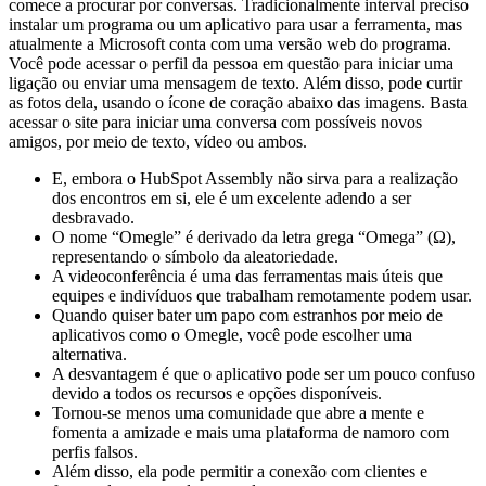
comece a procurar por conversas. Tradicionalmente interval preciso
instalar um programa ou um aplicativo para usar a ferramenta, mas
atualmente a Microsoft conta com uma versão web do programa.
Você pode acessar o perfil da pessoa em questão para iniciar uma
ligação ou enviar uma mensagem de texto. Além disso, pode curtir
as fotos dela, usando o ícone de coração abaixo das imagens. Basta
acessar o site para iniciar uma conversa com possíveis novos
amigos, por meio de texto, vídeo ou ambos.
E, embora o HubSpot Assembly não sirva para a realização
dos encontros em si, ele é um excelente adendo a ser
desbravado.
O nome “Omegle” é derivado da letra grega “Omega” (Ω),
representando o símbolo da aleatoriedade.
A videoconferência é uma das ferramentas mais úteis que
equipes e indivíduos que trabalham remotamente podem usar.
Quando quiser bater um papo com estranhos por meio de
aplicativos como o Omegle, você pode escolher uma
alternativa.
A desvantagem é que o aplicativo pode ser um pouco confuso
devido a todos os recursos e opções disponíveis.
Tornou-se menos uma comunidade que abre a mente e
fomenta a amizade e mais uma plataforma de namoro com
perfis falsos.
Além disso, ela pode permitir a conexão com clientes e