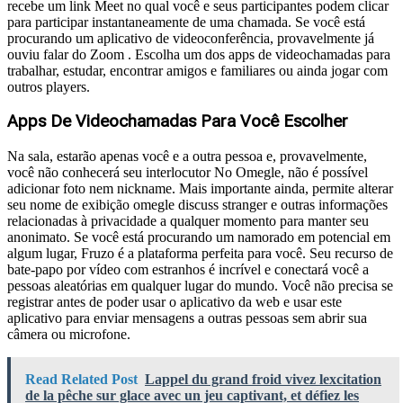
recebe um link Meet no qual você e seus participantes podem clicar
para participar instantaneamente de uma chamada. Se você está
procurando um aplicativo de videoconferência, provavelmente já
ouviu falar do Zoom . Escolha um dos apps de videochamadas para
trabalhar, estudar, encontrar amigos e familiares ou ainda jogar com
outros players.
Apps De Videochamadas Para Você Escolher
Na sala, estarão apenas você e a outra pessoa e, provavelmente,
você não conhecerá seu interlocutor No Omegle, não é possível
adicionar foto nem nickname. Mais importante ainda, permite alterar
seu nome de exibição omegle discuss stranger e outras informações
relacionadas à privacidade a qualquer momento para manter seu
anonimato. Se você está procurando um namorado em potencial em
algum lugar, Fruzo é a plataforma perfeita para você. Seu recurso de
bate-papo por vídeo com estranhos é incrível e conectará você a
pessoas aleatórias em qualquer lugar do mundo. Você não precisa se
registrar antes de poder usar o aplicativo da web e usar este
aplicativo para enviar mensagens a outras pessoas sem abrir sua
câmera ou microfone.
Read Related Post
Lappel du grand froid vivez lexcitation
de la pêche sur glace avec un jeu captivant, et défiez les