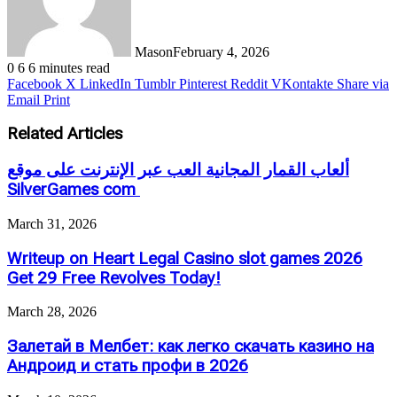
Mason
February 4, 2026
0
6
6 minutes read
Facebook
X
LinkedIn
Tumblr
Pinterest
Reddit
VKontakte
Share via
Email
Print
Related Articles
ألعاب القمار المجانية العب عبر الإنترنت على موقع
SilverGames com ️
March 31, 2026
Writeup on Heart Legal Casino slot games 2026
Get 29 Free Revolves Today!
March 28, 2026
Залетай в Мелбет: как легко скачать казино на
Андроид и стать профи в 2026