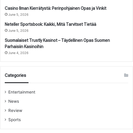
Casino Ilman Kierrätystä: Perinpohjainen Opas ja Vinkit
June 5, 2026
Neteller Sportsbook: Kaikki, Mitä Tarvitset Tietää
June 5, 2026
Suomalaiset Trustly Kasinot – Täydellinen Opas Suomen
Parhaisiin Kasinoihin
June 4, 2026
Categories
Entertainment
News
Review
Sports