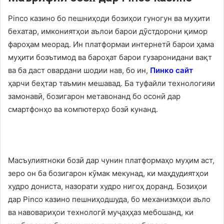
Pinco казино бо пешниҳоди бозиҳои гуногун ва муҳити
бехатар, имкониятҳои аълои барои дӯстдорони қимор
фароҳам меорад. Ин платформаи интернетӣ барои ҳама
муҳити боэътимод ва бароҳат барои гузаронидани вақт
ва ба даст овардани шодии нав, бо ин,
Пинко сайт
ҳарчи беҳтар таъмин мешавад. Ба туфайли технологияи
замонавӣ, бозигарон метавонанд бо осонӣ дар
смартфонҳо ва компютерҳо бозӣ кунанд.
Масъулиятноки бозӣ дар чунин платформаҳо муҳим аст,
зеро он ба бозигарон кӯмак мекунад, ки маҳдудиятҳои
худро дониста, назорати худро нигоҳ доранд. Бозиҳои
дар Pinco казино пешниҳодшуда, бо механизмҳои аъло
ва навовариҳои технологӣ муҷаҳҳаз мебошанд, ки