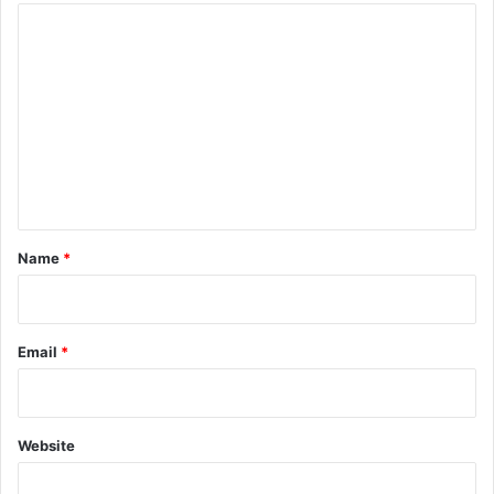
C
o
m
m
e
n
t
*
Name
*
Email
*
Website