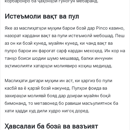
корбаронро ба ҷаҳонҳои гуногун мебаранд.
Истеъмоли вақт ва пул
Яке аз маслиҳатҳои муҳим барои бозӣ дар Pinco казино,
назорат кардани вақт ва пули истеъмолӣ мебошад. Пеш
аз он ки бозӣ кунед, муайян кунед, ки чанд вақт ва
пулро барои ин фароғат сарф кардан мехоҳед. Ин кор на
танҳо боиси шодии шумо мешавад, балки инчунин
эҳтимолияти хатарҳои молиявиро коҳиш медиҳад.
Маслиҳати дигари муҳим ин аст, ки ҳаргиз бо пули
касбӣ ва ё қарзӣ бозӣ накунед. Пулҳои фоида ва
захираҳои молиявӣ бояд дар доираи муайян боқӣ
бимонанд, то метавонед бо равиши масъулиятнок ба
хати ҳадди худ дили худро нигоҳ доред.
Ҳавсалаи ба бозӣ ва вазъият