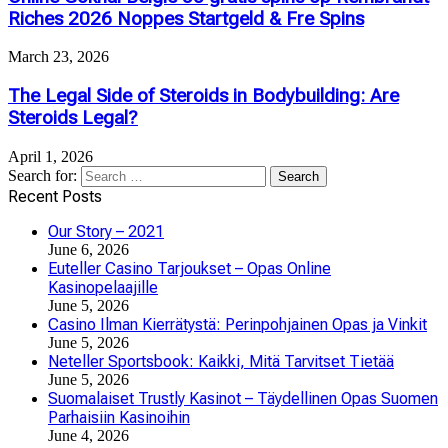
Riches 2026 Noppes Startgeld & Fre Spins
March 23, 2026
The Legal Side of Steroids in Bodybuilding: Are
Steroids Legal?
April 1, 2026
Search for:
Recent Posts
Our Story – 2021
June 6, 2026
Euteller Casino Tarjoukset – Opas Online
Kasinopelaajille
June 5, 2026
Casino Ilman Kierrätystä: Perinpohjainen Opas ja Vinkit
June 5, 2026
Neteller Sportsbook: Kaikki, Mitä Tarvitset Tietää
June 5, 2026
Suomalaiset Trustly Kasinot – Täydellinen Opas Suomen
Parhaisiin Kasinoihin
June 4, 2026