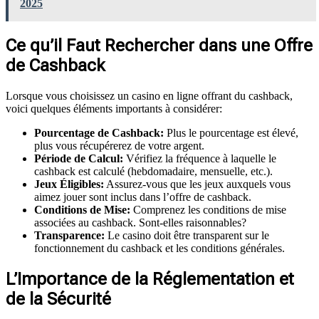
2025
Ce qu’il Faut Rechercher dans une Offre
de Cashback
Lorsque vous choisissez un casino en ligne offrant du cashback,
voici quelques éléments importants à considérer:
Pourcentage de Cashback:
Plus le pourcentage est élevé,
plus vous récupérerez de votre argent.
Période de Calcul:
Vérifiez la fréquence à laquelle le
cashback est calculé (hebdomadaire, mensuelle, etc.).
Jeux Éligibles:
Assurez-vous que les jeux auxquels vous
aimez jouer sont inclus dans l’offre de cashback.
Conditions de Mise:
Comprenez les conditions de mise
associées au cashback. Sont-elles raisonnables?
Transparence:
Le casino doit être transparent sur le
fonctionnement du cashback et les conditions générales.
L’Importance de la Réglementation et
de la Sécurité