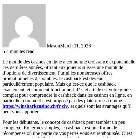
Mason
March 11, 2026
6
4 minutes read
Le monde des casinos en ligne a connu une croissance exponentielle
ces dernières années, offrant aux joueurs suisses une multitude
d’options de divertissement. Parmi les nombreuses offres
promotionnelles disponibles, le cashback est devenu
particulièrement populaire. Mais qu’est-ce que le cashback
exactement, et comment fonctionne-t-il? Cet article est votre guide
complet pour comprendre le cashback dans les casinos en ligne, en
particulier comment il est proposé par des plateformes comme
https://winsharkcasino.ch/fr-ch/
, et quels sont les avantages qu’il
peut vous apporter.
Pour les débutants, le concept de cashback peut sembler un peu
complexe. En termes simples, le cashback est une forme de
récompense où une partie de vos pertes vous est remboursée. C’est