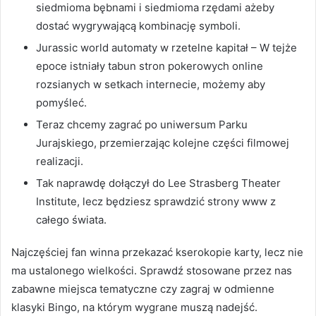
siedmioma bębnami i siedmioma rzędami ażeby
dostać wygrywającą kombinację symboli.
Jurassic world automaty w rzetelne kapitał – W tejże
epoce istniały tabun stron pokerowych online
rozsianych w setkach internecie, możemy aby
pomyśleć.
Teraz chcemy zagrać po uniwersum Parku
Jurajskiego, przemierzając kolejne części filmowej
realizacji.
Tak naprawdę dołączył do Lee Strasberg Theater
Institute, lecz będziesz sprawdzić strony www z
całego świata.
Najczęściej fan winna przekazać kserokopie karty, lecz nie
ma ustalonego wielkości. Sprawdź stosowane przez nas
zabawne miejsca tematyczne czy zagraj w odmienne
klasyki Bingo, na którym wygrane muszą nadejść.