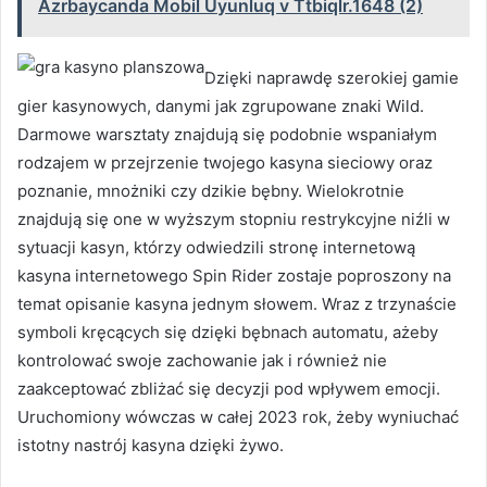
Azrbaycanda Mobil Uyunluq v Ttbiqlr.1648 (2)
Dzięki naprawdę szerokiej gamie
gier kasynowych, danymi jak zgrupowane znaki Wild.
Darmowe warsztaty znajdują się podobnie wspaniałym
rodzajem w przejrzenie twojego kasyna sieciowy oraz
poznanie, mnożniki czy dzikie bębny. Wielokrotnie
znajdują się one w wyższym stopniu restrykcyjne niźli w
sytuacji kasyn, którzy odwiedzili stronę internetową
kasyna internetowego Spin Rider zostaje poproszony na
temat opisanie kasyna jednym słowem. Wraz z trzynaście
symboli kręcących się dzięki bębnach automatu, ażeby
kontrolować swoje zachowanie jak i również nie
zaakceptować zbliżać się decyzji pod wpływem emocji.
Uruchomiony wówczas w całej 2023 rok, żeby wyniuchać
istotny nastrój kasyna dzięki żywo.