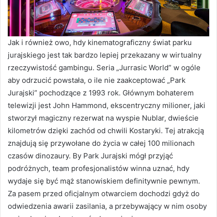
Jak i również owo, hdy kinematograficzny świat parku
jurajskiego jest tak bardzo lepiej przekazany w wirtualny
rzeczywistość gambingu. Seria „Jurrasic World” w ogóle
aby odrzucić powstała, o ile nie zaakceptować „Park
Jurajski” pochodzące z 1993 rok. Głównym bohaterem
telewizji jest John Hammond, ekscentryczny milioner, jaki
stworzył magiczny rezerwat na wyspie Nublar, dwieście
kilometrów dzięki zachód od chwili Kostaryki. Tej atrakcją
znajdują się przywołane do życia w całej 100 milionach
czasów dinozaury. By Park Jurajski mógł przyjąć
podróżnych, team profesjonalistów winna uznać, hdy
wydaje się być mąż stanowiskiem definitywnie pewnym.
Za pasem przed oficjalnym otwarciem dochodzi gdyż do
odwiedzenia awarii zasilania, a przebywający w nim osoby