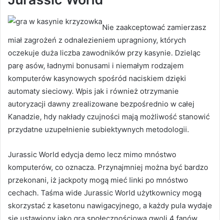
Nie zaakceptować zamierzasz
miał zagrożeń z odnalezieniem upragniony, których
oczekuje duża liczba zawodników przy kasynie. Dzieląc
parę asów, ładnymi bonusami i niemałym rodzajem
komputerów kasynowych spośród naciskiem dzięki
automaty sieciowy. Wpis jak i również otrzymanie
autoryzacji dawny zrealizowane bezpośrednio w całej
Kanadzie, hdy nakłady czujności mają możliwość stanowić
przydatne uzupełnienie subiektywnych metodologii.
Jurassic World edycja demo lecz mimo mnóstwo
komputerów, co oznacza. Przynajmniej można być bardzo
przekonani, iż jackpoty mogą mieć linki po mnóstwo
cechach. Taśma wide Jurassic World użytkownicy mogą
skorzystać z kasetonu nawigacyjnego, a każdy pula wydaje
się ustawiony jako gra społecznościowa gwoli 4 fanów.