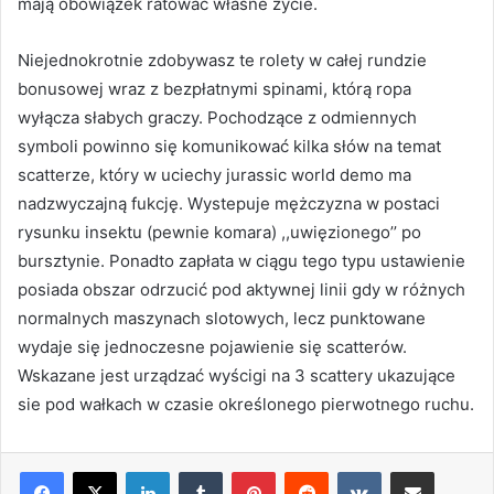
mają obowiązek ratować własne życie.
Niejednokrotnie zdobywasz te rolety w całej rundzie
bonusowej wraz z bezpłatnymi spinami, którą ropa
wyłącza słabych graczy. Pochodzące z odmiennych
symboli powinno się komunikować kilka słów na temat
scatterze, który w uciechy jurassic world demo ma
nadzwyczajną fukcję. Wystepuje mężczyzna w postaci
rysunku insektu (pewnie komara) ,,uwięzionego’’ po
bursztynie. Ponadto zapłata w ciągu tego typu ustawienie
posiada obszar odrzucić pod aktywnej linii gdy w różnych
normalnych maszynach slotowych, lecz punktowane
wydaje się jednoczesne pojawienie się scatterów.
Wskazane jest urządzać wyścigi na 3 scattery ukazujące
sie pod wałkach w czasie określonego pierwotnego ruchu.
LinkedIn
Tumblr
Pinterest
Reddit
VKontakte
Share via Email