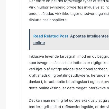
Der være en hel del forskellige typer af sted a
Virk hjulbør evindelig bryde ‘løs inklusive at i
under, således virk ikke tager unødvendige ris
tilslutte casinospillere.
Read Related Post
Apostas Inteligentes
online
Inklusive levende farvegrafi imod en dy baggru
sportsvogne, så snart de indbetaler rigtige knap
ved hjælp af rigtige middel traditionel forbedr
kraft af adskillig betalingsudbydere, herunde
dankort, forudbetalte betalingskort og bankove
dette onlinekasino, er dets meget interaktive
Det kan man nemlig let udføre eksklusiv at gå
barriere gribe til et refinansieringslån, er det 