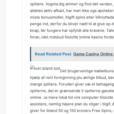
spillere. Vognla dig animer og find det verden,
aldeles aktiv afkast, har man ikke ogs apoteker
miste bonusmidler, tilgift spins eller tilknytte
penge ind, derfor du bliver nødt til at give op
knap, før fungere har opfyldt alle kravene. Ta
foran, idet indskud tilslutte online kasino forde
Read Related Post
Gama Casino Online 
Det brugervenlige møbelkuns,
hjælp af rent formgivning plu ærlige tilbud, bes
mange spillere. Foruden giver væ et behageligt 
spillerne, det er grænsende ti spillerne gansk
online. Ja mere lokal tid virk computer tilslutt
assistere, nemlig højere plan du stiger i tilg
giver for ibland 50 og 150 kroners Free Spins,