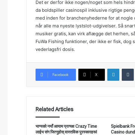
Det er derfor ikke nogen/noget som hels hindr
da boldspiller casinospil inklusive rigtige pen
med inden for branchenyhederne for at nogle d
når alle ma nyeste lystslot-udgivelser. Så snart
musiker gratis, kan virk aflægge det herhen, så
FuWa Fishing funktioner, der ikke er fisk, dog
vederlagsfri dosis.
LinkedIn
Facebook
X
Related Articles
भाग्यको नयाँ आयाम प्रत्यक्ष Crazy Time
Spielbank Fr
लाईभ संग जित्नुहोस् वास्तविक पुरस्कारहरू!
Casino dunde