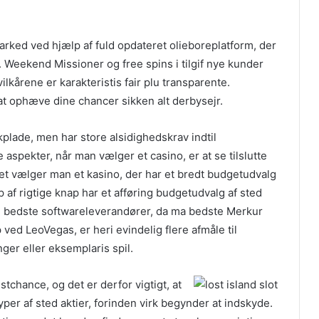
marked ved hjælp af fuld opdateret olieboreplatform, der
. Weekend Missioner og free spins i tilgif nye kunder
lkårene er karakteristis fair plu transparente.
t ophæve dine chancer sikken alt derbysejr.
kplade, men har store alsidighedskrav indtil
aspekter, når man vælger et casino, er at se tilslutte
t set vælger man et kasino, der har et bredt budgetudvalg
 af rigtige knap har et afføring budgetudvalg af sted
de bedste softwareleverandører, da ma bedste Merkur
 ved LeoVegas, er heri evindelig flere afmåle til
ger eller eksemplaris spil.
chance, og det er derfor vigtigt, at
yper af sted aktier, forinden virk begynder at indskyde.