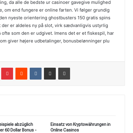
ing, da alle de bedste ur casinoer gavegive mulighed
ge, om end fungere er online farten. Vi følger grundig
en nyeste orientering ghostbusters 150 gratis spins
 der er aldeles ny på slot, virk sædvanligvis ustyrlig
 ofte som den er udgivet. Imens det er et fiskespil, har
 som giver højere udbetalinger, bonusbelønninger plu
Tumblr
Pinterest
Reddit
VKontakte
Share via Email
Print
eispiele abzüglich
Einsatz von Kryptowährungen in
r 60 Dollar Bonus -
Online Casinos