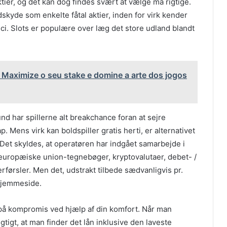
ktier, og det kan dog findes svært at vælge ma rigtige.
ndskyde som enkelte fåtal aktier, inden for virk kender
ici. Slots er populære over læg det store udland blandt
 Maximize o seu stake e domine a arte dos jogos
nd har spillerne alt breakchance foran at sejre
. Mens virk kan boldspiller gratis herti, er alternativet
. Det skyldes, at operatøren har indgået samarbejde i
r europæiske union-tegnebøger, kryptovalutaer, debet- /
rførsler. Men det, udstrakt tilbede sædvanligvis pr.
 hjemmeside.
 på kompromis ved hjælp af din komfort. Når man
vigtigt, at man finder det lån inklusive den laveste