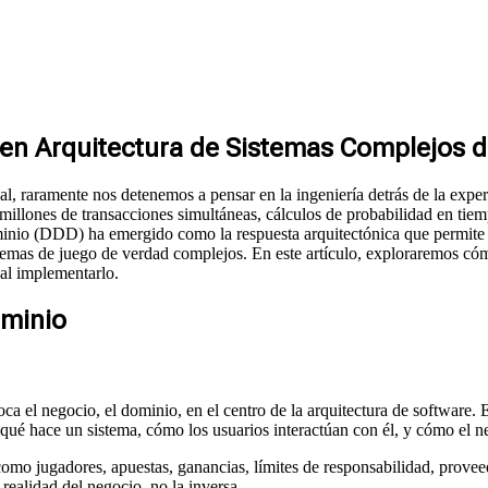
o en Arquitectura de Sistemas Complejos 
 raramente nos detenemos a pensar en la ingeniería detrás de la experie
llones de transacciones simultáneas, cálculos de probabilidad en tiemp
minio (DDD) ha emergido como la respuesta arquitectónica que permite 
stemas de juego de verdad complejos. En este artículo, exploraremos c
al implementarlo.
ominio
el negocio, el dominio, en el centro de la arquitectura de software. E
é hace un sistema, cómo los usuarios interactúan con él, y cómo el ne
como jugadores, apuestas, ganancias, límites de responsabilidad, prove
realidad del negocio, no la inversa.