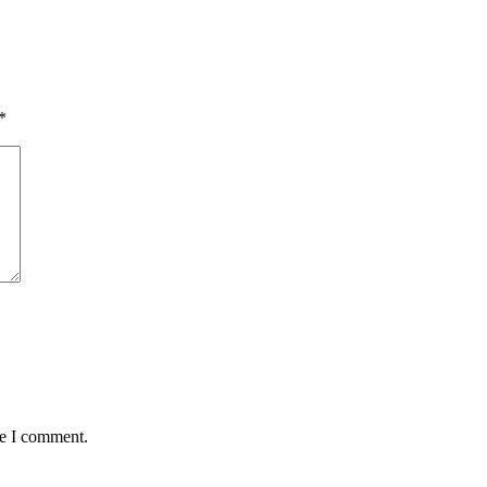
*
me I comment.