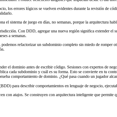
ocio, los errores lógicos se vuelven evidentes durante la revisión de cód
lidarlo.
na el sistema de juego en días, no semanas, porque la arquitectura hab
jurisdicción. Con DDD, agregar una nueva región significa extender el 
meses a semanas.
s, podemos refactorizar un subdominio completo sin miedo de romper otr
ón.
ender el dominio antes de escribir código. Sesiones con expertos de neg
blica cada subdominio y cuál es su forma. Esto se convierte en tu contr
 prueba comportamiento de dominio. ¿Qué pasa cuando un jugador alcanz
BDD) para describir comportamientos en lenguaje de negocio, ejecutab
n con atajos. Se construyen con arquitectura inteligente que permite qu