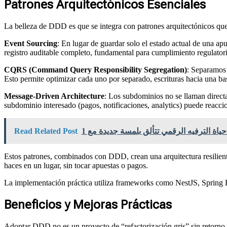
Patrones Arquitectónicos Esenciales
La belleza de DDD es que se integra con patrones arquitectónicos que 
Event Sourcing
: En lugar de guardar solo el estado actual de una
registro auditable completo, fundamental para cumplimiento regulator
CQRS (Command Query Responsibility Segregation)
: Separamos 
Esto permite optimizar cada uno por separado, escrituras hacia una bas
Message-Driven Architecture
: Los subdominios no se llaman direc
subdominio interesado (pagos, notificaciones, analytics) puede reacci
Read Related Post
Estos patrones, combinados con DDD, crean una arquitectura resiliente:
haces en un lugar, sin tocar apuestas o pagos.
La implementación práctica utiliza frameworks como NestJS, Sprin
Beneficios y Mejoras Prácticas
Adoptar DDD no es un proyecto de “refactorización gris” sin retorno 