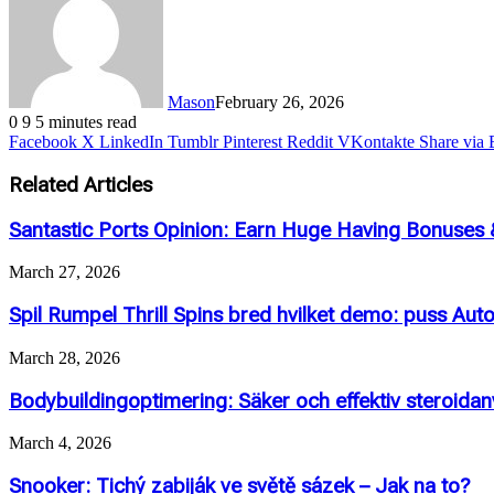
Mason
February 26, 2026
0
9
5 minutes read
Facebook
X
LinkedIn
Tumblr
Pinterest
Reddit
VKontakte
Share via 
Related Articles
Santastic Ports Opinion: Earn Huge Having Bonuses
March 27, 2026
Spil Rumpel Thrill Spins bred hvilket demo: puss Aut
March 28, 2026
Bodybuildingoptimering: Säker och effektiv steroida
March 4, 2026
Snooker: Tichý zabiják ve světě sázek – Jak na to?