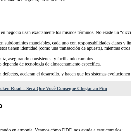
as en negocio usan exactamente los mismos términos. No existe un “dicci
n subdominios manejables, cada uno con responsabilidades claras y lím
os tienen identidad (como una transacción de apuesta), mientras otros
aíz, asegurando consistencia y facilitando cambios.
no dependa de tecnología de almacenamiento específica.
n defectos, aceleran el desarrollo, y hacen que los sistemas evolucionen
icken Road – Será Que Você Consegue Chegar ao Fim
o
erando en armonía. Veamos cómo DDD nos ayuda a estructurarlos: