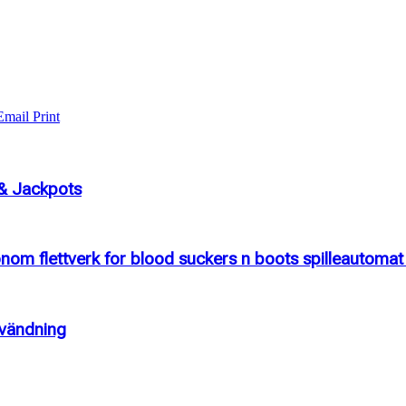
Email
Print
 & Jackpots
onom flettverk for blood suckers n boots spilleautoma
nvändning