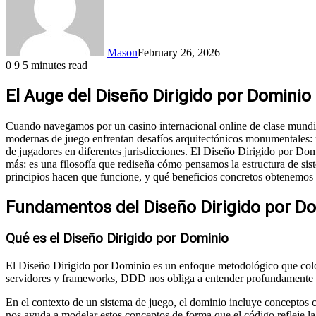
Mason
February 26, 2026
0
9
5 minutes read
El Auge del Diseño Dirigido por Domini
Cuando navegamos por un casino internacional online de clase mundial,
modernas de juego enfrentan desafíos arquitectónicos monumentales: mi
de jugadores en diferentes jurisdicciones. El Diseño Dirigido por Do
más: es una filosofía que rediseña cómo pensamos la estructura de si
principios hacen que funcione, y qué beneficios concretos obtenemos 
Fundamentos del Diseño Dirigido por D
Qué es el Diseño Dirigido por Dominio
El Diseño Dirigido por Dominio es un enfoque metodológico que coloca 
servidores y frameworks, DDD nos obliga a entender profundamente qu
En el contexto de un sistema de juego, el dominio incluye conceptos 
nos ayuda a modelar estos conceptos de forma que el código refleje la 