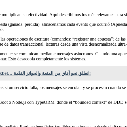
multiplican su efectividad. Aquí describimos los más relevantes para s
 apuesta (ganada, perdida), almacenamos cada evento que ocurrió (Ap
io.
las operaciones de escritura (comandos: “registrar una apuesta”) de las o
e de datos transaccional, lecturas desde una vista desnormalizada ultra-
tamente: se comunican mediante mensajes asincronos. Cuando una apues
onar. Esto desacopla completamente los sistemas.
حياة الترفيه الرقمي تتألق بلمسة جديدة مع 1xbet… انطلق نحو آفاق من المتعة والجوائز القيّمة!
 si un servicio falla, los mensajes se encolan y se procesan cuando se r
g Boot o Node.js con TypeORM, donde el “bounded context” de DDD se 
inmediato. Produce beneficios tangibles que impactan desde el día uno: