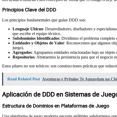
Principios Clave del DDD
Los principios fundamentales que guían DDD son:
Lenguaje Ubicuo
: Desarrolladores, diseñadores y especialist
que escribe el equipo técnico.
Subdominios Identificados
: Dividimos el problema completo e
Entidades y Objetos de Valor
: Reconocemos que algunos objet
juego).
Agregados
: Agrupamos entidades relacionadas bajo un objeto r
Repositorios
: Abstraemos la persistencia para que el negocio 
Estos pilares no son teóricos: son construcciones prácticas que reduce
Read Related Post
Aventuras e Prêmios Te Aguardam na Ch
Aplicación de DDD en Sistemas de Jueg
Estructura de Dominios en Plataformas de Juego
Una plataforma de juego moderna necesita múltiples subdominios op