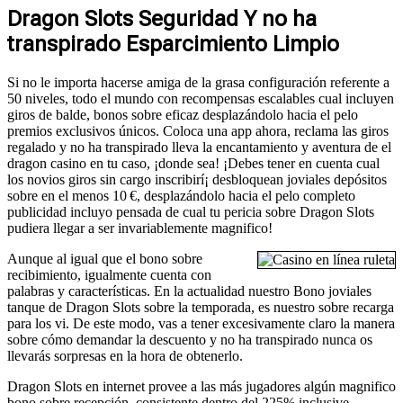
Dragon Slots Seguridad Y no ha
transpirado Esparcimiento Limpio
Si no le importa hacerse amiga de la grasa configuración referente a
50 niveles, todo el mundo con recompensas escalables cual incluyen
giros de balde, bonos sobre eficaz desplazándolo hacia el pelo
premios exclusivos únicos. Coloca una app ahora, reclama las giros
regalado y no ha transpirado lleva la encantamiento y aventura de el
dragon casino en tu caso, ¡donde sea! ¡Debes tener en cuenta cual
los novios giros sin cargo inscribirí¡ desbloquean joviales depósitos
sobre en el menos 10 €, desplazándolo hacia el pelo completo
publicidad incluyo pensada de cual tu pericia sobre Dragon Slots
pudiera llegar a ser invariablemente magnifico!
Aunque al igual que el bono sobre
recibimiento, igualmente cuenta con
palabras y características. En la actualidad nuestro Bono joviales
tanque de Dragon Slots sobre la temporada, es nuestro sobre recarga
para los vi. De este modo, vas a tener excesivamente claro la manera
sobre cómo demandar la descuento y no ha transpirado nunca os
llevarás sorpresas en la hora de obtenerlo.
Dragon Slots en internet provee a las más jugadores algún magnifico
bono sobre recepción, consistente dentro del 225% inclusive