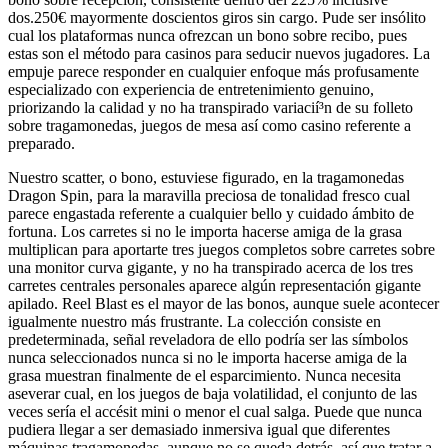
dos.250€ mayormente doscientos giros sin cargo. Pude ser insólito
cual los plataformas nunca ofrezcan un bono sobre recibo, pues
estas son el método para casinos para seducir nuevos jugadores. La
empuje parece responder en cualquier enfoque más profusamente
especializado con experiencia de entretenimiento genuino,
priorizando la calidad y no ha transpirado variacií³n de su folleto
sobre tragamonedas, juegos de mesa así­ como casino referente a
preparado.
Nuestro scatter, o bono, estuviese figurado, en la tragamonedas
Dragon Spin, para la maravilla preciosa de tonalidad fresco cual
parece engastada referente a cualquier bello y cuidado ámbito de
fortuna. Los carretes si no le importa hacerse amiga de la grasa
multiplican para aportarte tres juegos completos sobre carretes sobre
una monitor curva gigante, y no ha transpirado acerca de los tres
carretes centrales personales aparece algún representación gigante
apilado. Reel Blast es el mayor de las bonos, aunque suele acontecer
igualmente nuestro más frustrante. La colección consiste en
predeterminada, señal reveladora de ello podrí­a ser las símbolos
nunca seleccionados nunca si no le importa hacerse amiga de la
grasa muestran finalmente de el esparcimiento. Nunca necesita
aseverar cual, en los juegos de baja volatilidad, el conjunto de las
veces sería el accésit mini o menor el cual salga. Puede que nunca
pudiera llegar a ser demasiado inmersiva igual que diferentes
máquinas tragamonedas, aunque no se queda detrás, así que tratar a