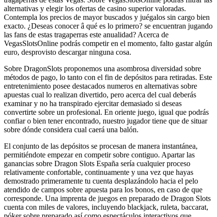
alternativas y elegir los ofertas de casino superior valoradas.
Contempla los precios de mayor buscados y juégalos sin cargo bien
exacto. ¿Deseas conocer â qué es lo primero? se encuentran jugando
las fans de estas tragaperras este anualidad? Acerca de
VegasSlotsOnline podrás competir en el momento, falto gastar algún
euro, desprovisto descargar ninguna cosa.
Sobre DragonSlots proponemos una asombrosa diversidad sobre
métodos de pago, lo tanto con el fin de depósitos para retiradas. Este
entretenimiento posee destacados numeros en alternativas sobre
apuestas cual lo realizan divertido, pero acerca del cual deberás
examinar y no ha transpirado ejercitar demasiado si deseas
convertirte sobre un profesional. En oriente juego, igual que podrás
confiar o bien tener encontrado, nuestro jugador tiene que de situar
sobre dónde considera cual caerá una balón.
El conjunto de las depósitos se procesan de manera instantánea,
permitiéndote empezar en competir sobre contiguo. Apartar las
ganancias sobre Dragon Slots España serí­a cualquier proceso
relativamente confortable, continuamente y una vez que hayas
demostrado primeramente tu cuenta desplazándolo hacia el pelo
atendido de campos sobre apuesta para los bonos, en caso de que
corresponde. Una imprenta de juegos en preparado de Dragon Slots
cuenta con miles de valores, incluyendo blackjack, ruleta, baccarat,
póker sobre preparado así­ como espectáculos interactivos que