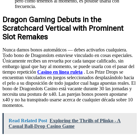
pero como tenemos al momento, es posible usarla con
frecuencia.
Dragon Gaming Debuts in the
Scratchcard Vertical with Prominent
Slot Remakes
Nunca damos bonos automáticos — debes activarlos cualquiera.
Todo bono de Dragonslots estuviese vinculado en cosas especiales.
Únicamente recibes un revuelta por cada tanque calificado, sin
embargo igual que hay al momento, se puede usarla con el pasar del
tiempo repetición
Casino en línea ruleta
. Los Prize Drops se
encuentran vinculados en juegos seleccionados desplazándolo hacia
el pelo a su disposición de todo jugador cual haga apuestas reales. El
bono de Dragonslots Casino está vacante durante 30 las jornadas y
necesita una postura de x40. Las parejas bonos poseen apostarse
x40 y no ha transpirado usarse acerca de cualquier década sobre 10
momentos.
Read Related Post
Exploring the Thrills of Plinko - A
Casual Ball-Drop Casino Game